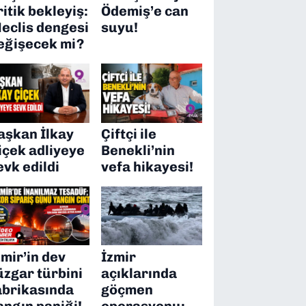
ritik bekleyiş:
Ödemiş’e can
eclis dengesi
suyu!
eğişecek mi?
aşkan İlkay
Çiftçi ile
içek adliyeye
Benekli’nin
evk edildi
vefa hikayesi!
zmir’in dev
İzmir
üzgar türbini
açıklarında
abrikasında
göçmen
angın paniği!
operasyonu: