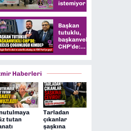
istemiyor
Başkan
tutuklu,
başkanvekili
CHP’de:
Meclis
çoğunluğu
kimde?
zmir Haberleri
nutulmaya
Tarladan
üz tutan
çıkanlar
anatı
şaşkına