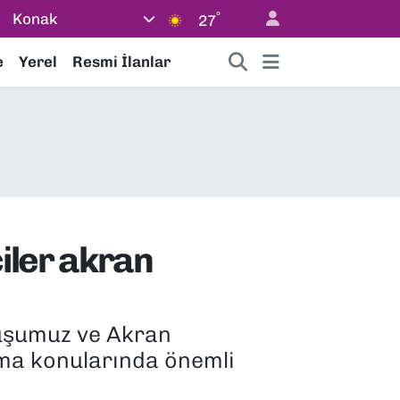
°
Konak
27
e
Yerel
Resmi İlanlar
iler akran
luşumuz ve Akran
şma konularında önemli