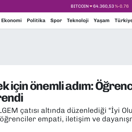
DOLAR
47,7069
%0.17
EURO
55,0265
%0.01
Ekonomi
Politika
Spor
Teknoloji
Yaşam
Türkiy
STERLİN
64,1897
%0.02
GRAM ALTIN
6574.81
%1.44
BİST100
13.887
%64
BITCOIN
64.360,53
%-0.76
k için önemli adım: Öğrenc
rendi
LGEM çatısı altında düzenlediği “İyi O
öğrenciler empati, iletişim ve dayanı