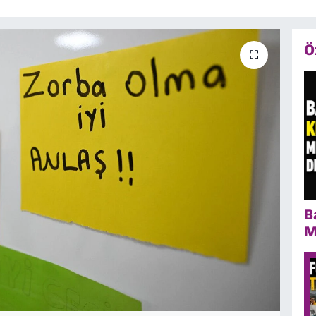
Ö
B
M