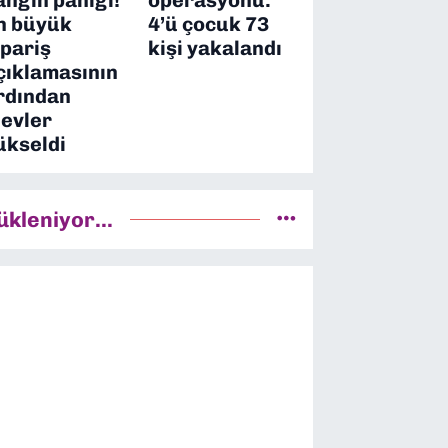
n büyük
4’ü çocuk 73
ipariş
kişi yakalandı
çıklamasının
rdından
levler
ükseldi
ükleniyor...