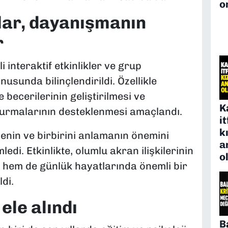
o
ılar, dayanışmanın
r
 interaktif etkinlikler ve grup
nusunda bilinçlendirildi. Özellikle
 becerilerinin geliştirilmesi ve
K
m kurmalarının desteklenmesi amaçlandı.
i
k
tmenin ve birbirini anlamanın önemini
a
di. Etkinlikte, olumlu akran ilişkilerinin
o
hem de günlük hayatlarında önemli bir
di.
ele alındı
B