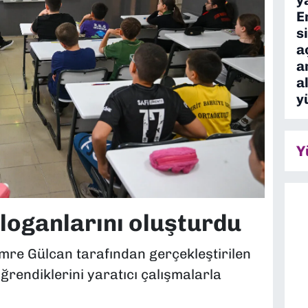
E
s
a
a
a
y
Y
loganlarını oluşturdu
re Gülcan tarafından gerçekleştirilen
rendiklerini yaratıcı çalışmalarla