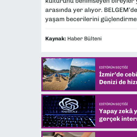
kültürünü benimseyen bireyler y
arasında yer alıyor. BELGEM’de
yaşam becerilerini güçlendirmed
Kaynak:
Haber Bülteni
EDITÖRÜN SEÇTIĞI
İzmir’de ceb
Denizi de hiz
EDITÖRÜN SEÇTIĞI
Yapay zekâ yi
gerçek intern