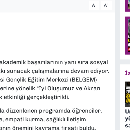
-
+
A
A
akademik başarılarının yanı sıra sosyal
tkı sunacak çalışmalarına devam ediyor.
İ
i Gençlik Eğitim Merkezi (BELGEM)
ilerine yönelik “İyi Oluşumuz ve Akran
etkinliği gerçekleştirildi.
a düzenlenen programda öğrenciler,
U
y
, empati kurma, sağlıklı iletişim
s
ının önemini kavrama fırsatı buldu.