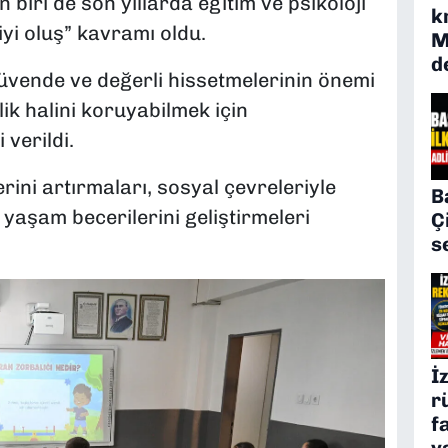
biri de son yıllarda eğitim ve psikoloji
k
yi oluş” kavramı oldu.
M
d
güvende ve değerli hissetmelerinin önemi
ilik halini koruyabilmek için
 verildi.
ini artırmaları, sosyal çevreleriyle
B
yaşam becerilerini geliştirmeleri
Ç
s
İ
r
f
y