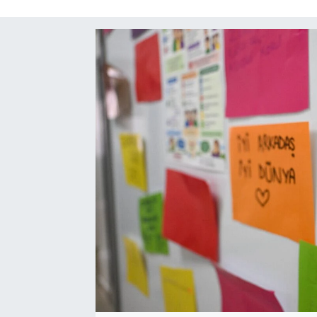
SAĞLIK
SPOR
TEKNOLOJİ
YAŞAM
YEREL YÖNETİMLER