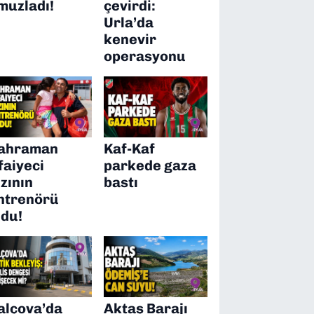
muzladı!
çevirdi:
Urla’da
kenevir
operasyonu
ahraman
Kaf-Kaf
tfaiyeci
parkede gaza
ızının
bastı
ntrenörü
ldu!
alçova’da
Aktaş Barajı