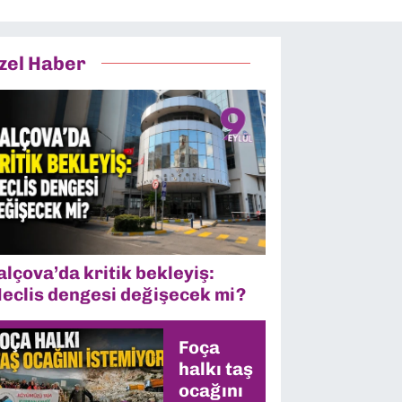
zel Haber
alçova’da kritik bekleyiş:
eclis dengesi değişecek mi?
Foça
halkı taş
ocağını