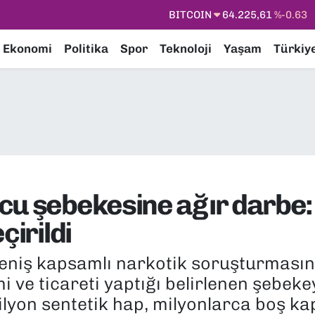
DOLAR
47,7143
%0.16
EURO
55,0317
%-0.02
Ekonomi
Politika
Spor
Teknoloji
Yaşam
Türkiy
STERLİN
64,2463
%0.07
GRAM ALTIN
6510.40
%0.45
BİST100
13.799
%70
cu şebekesine ağır darbe:
çirildi
geniş kapsamlı narkotik soruşturmasınd
i ve ticareti yaptığı belirlenen şebek
lyon sentetik hap, milyonlarca boş ka