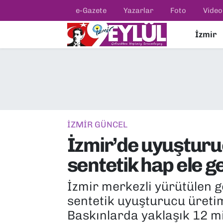
e-Gazete
Yazarlar
Foto
Video
İzmir
Resmi İlanlar
Konak Nöbetçi Eczaneler
BİLİM
Konak Hava Durumu
DÜNYA
Konak Trafik Yoğunluk Haritası
EĞİTİM
Süper Lig Puan Durumu ve Fikstür
İZMİR GÜNCEL
İzmir’de uyuşturu
EKONOMİ
Tüm Manşetler
sentetik hap ele ge
KÜLTÜR SANAT
Son Dakika Haberleri
İzmir merkezli yürütülen 
MAGAZİN
Haber Arşivi
sentetik uyuşturucu üretim
Baskınlarda yaklaşık 12 mi
POLİTİKA