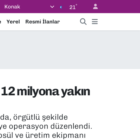
°
Konak
21
e
Yerel
Resmi İlanlar
 12 milyona yakın
a, örgütlü şekilde
eye operasyon düzenlendi.
psül ve üretim ekipmanı