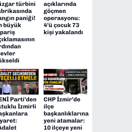
üzgar türbini
açıklarında
abrikasında
göçmen
angın paniği!
operasyonu:
n büyük
4’ü çocuk 73
ipariş
kişi yakalandı
çıklamasının
rdından
levler
ükseldi
ENİ Parti’den
CHP İzmir’de
utuklu İzmirli
ilçe
aşkanlara
başkanlıklarına
iyaret:
yeni atamalar:
Adalet
10 ilçeye yeni