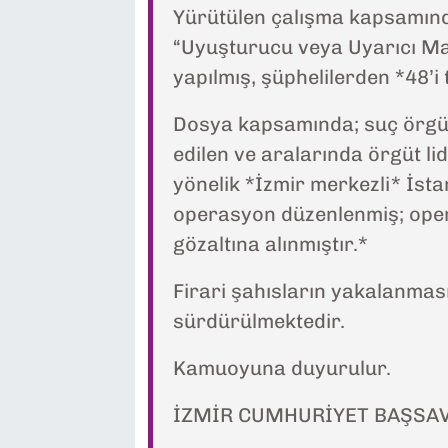
Yürütülen çalışma kapsamınd
“Uyuşturucu veya Uyarıcı Ma
yapılmış, şüphelilerden *48’i 
Dosya kapsamında; suç örgütü
edilen ve aralarında örgüt l
yönelik *İzmir merkezli* İsta
operasyon düzenlenmiş; oper
gözaltına alınmıştır.*
Firari şahısların yakalanmasın
sürdürülmektedir.
Kamuoyuna duyurulur.
İZMİR CUMHURİYET BAŞSAV