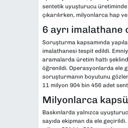
sentetik uyuşturucu üretiminde 
çıkarılırken, milyonlarca hap v
6 ayrı imalathane o
Soruşturma kapsamında yapılan
imalathanesi tespit edildi. Emni
aramalarda üretim hattı şeklin
öğrenildi. Operasyonlarda ele ge
soruşturmanın boyutunu gözler 
11 milyon 904 bin 456 adet sente
Milyonlarca kaps
Baskınlarda yalnızca uyuşturucu
sayıda ekipman da ele geçirild