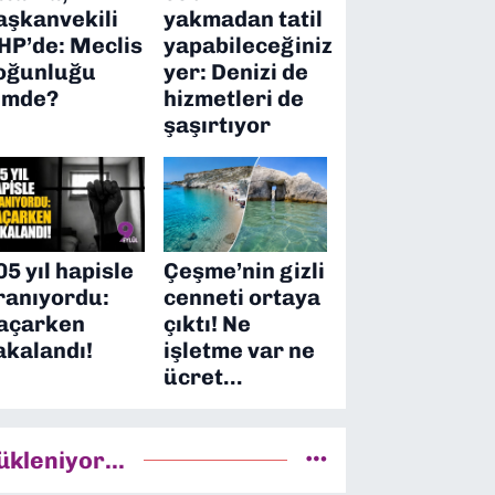
aşkanvekili
yakmadan tatil
HP’de: Meclis
yapabileceğiniz
oğunluğu
yer: Denizi de
imde?
hizmetleri de
şaşırtıyor
05 yıl hapisle
Çeşme’nin gizli
ranıyordu:
cenneti ortaya
açarken
çıktı! Ne
akalandı!
işletme var ne
ücret…
ükleniyor...