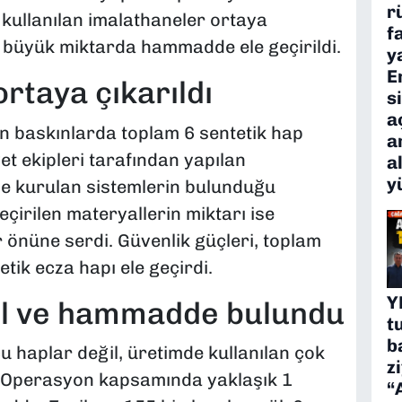
r
kullanılan imalathaneler ortaya
f
e büyük miktarda hammadde ele geçirildi.
y
E
rtaya çıkarıldı
s
a
 baskınlarda toplam 6 sentetik hap
a
yet ekipleri tarafından yapılan
a
y
de kurulan sistemlerin bulunduğu
çirilen materyallerin miktarı ise
önüne serdi. Güvenlik güçleri, toplam
tik ecza hapı ele geçirdi.
Y
ül ve hammadde bulundu
t
b
 haplar değil, üretimde kullanılan çok
z
i. Operasyon kapsamında yaklaşık 1
“