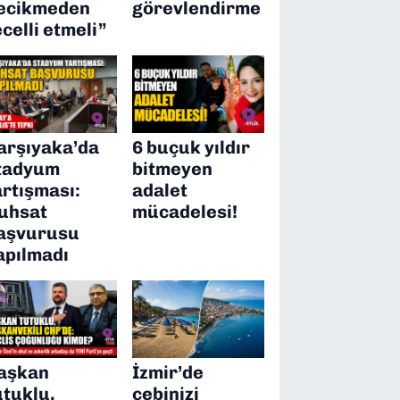
ecikmeden
görevlendirme
ecelli etmeli”
arşıyaka’da
6 buçuk yıldır
tadyum
bitmeyen
artışması:
adalet
uhsat
mücadelesi!
aşvurusu
apılmadı
aşkan
İzmir’de
utuklu,
cebinizi