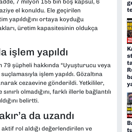
de, 7 milyon 155 bin boş kapsül, 6
g
t
ziye el konuldu. Ele geçirilen
tim yapıldığını ortaya koyduğu
akları, üretim kapasitesinin oldukça
K
a işlem yapıldı
s
t
 79 şüpheli hakkında “Uyuşturucu veya
R
 suçlamasıyla işlem yapıldı. Gözaltına
b
narak cezaevine gönderildi. Yetkililer,
y
ınırlı olmadığını, farklı illerle bağlantılı
dığını belirtti.
akır’a da uzandı
B
ktif rol aldığı değerlendirilen ve
t