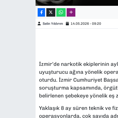
Selin Yıldırım
14.05.2026 - 09:20
İzmir’de narkotik ekiplerinin ay
uyuşturucu ağına yönelik oper
oturdu. İzmir Cumhuriyet Başsa
soruşturma kapsamında, örgütlü
belirlenen şebekeye yönelik eş 
Yaklaşık 8 ay süren teknik ve fi
operasyonlarda, çok sayıda adr