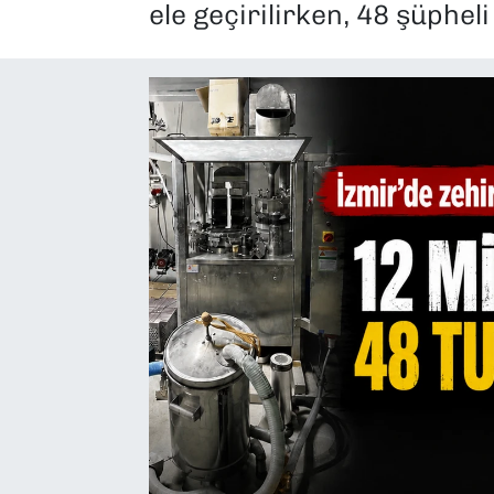
ele geçirilirken, 48 şüpheli
SAĞLIK
SPOR
TEKNOLOJİ
YAŞAM
YEREL YÖNETİMLER