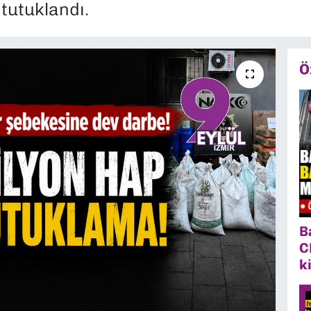
 tutuklandı.
Ö
B
C
k