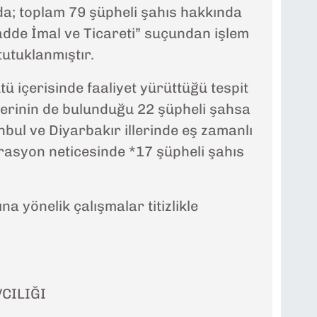
a; toplam 79 şüpheli şahıs hakkında
dde İmal ve Ticareti” suçundan işlem
tutuklanmıştır.
 içerisinde faaliyet yürüttüğü tespit
iderinin de bulunduğu 22 şüpheli şahsa
nbul ve Diyarbakır illerinde eş zamanlı
asyon neticesinde *17 şüpheli şahıs
a yönelik çalışmalar titizlikle
CILIĞI