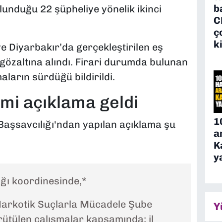
b
lunduğu 22 şüpheliye yönelik ikinci
C
ç
k
e Diyarbakır’da gerçekleştirilen eş
gözaltına alındı. Firari durumda bulunan
aların sürdüğü bildirildi.
mi açıklama geldi
1
 Başsavcılığı'ndan yapılan açıklama şu
a
K
y
ğı koordinesinde,*
Narkotik Suçlarla Mücadele Şube
Y
ütülen çalışmalar kapsamında; il