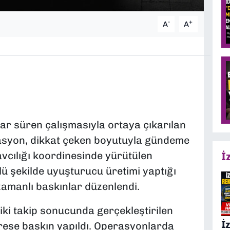
-
+
A
A
lar süren çalışmasıyla ortaya çıkarılan
asyon, dikkat çeken boyutuyla gündeme
vcılığı koordinesinde yürütülen
İ
 şekilde uyuşturucu üretimi yaptığı
zamanlı baskınlar düzenlendi.
ziki takip sonucunda gerçekleştirilen
İ
ese baskın yapıldı. Operasyonlarda