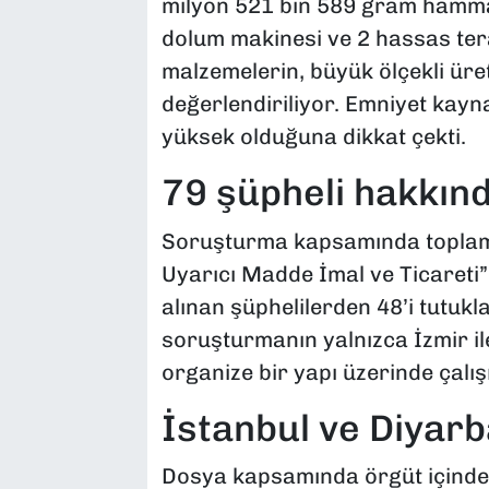
milyon 521 bin 589 gram hammad
dolum makinesi ve 2 hassas tera
malzemelerin, büyük ölçekli üre
değerlendiriliyor. Emniyet kayn
yüksek olduğuna dikkat çekti.
79 şüpheli hakkınd
Soruşturma kapsamında toplam
Uyarıcı Madde İmal ve Ticareti”
alınan şüphelilerden 48’i tutukla
soruşturmanın yalnızca İzmir ile s
organize bir yapı üzerinde çalışıl
İstanbul ve Diyarb
Dosya kapsamında örgüt içinde a