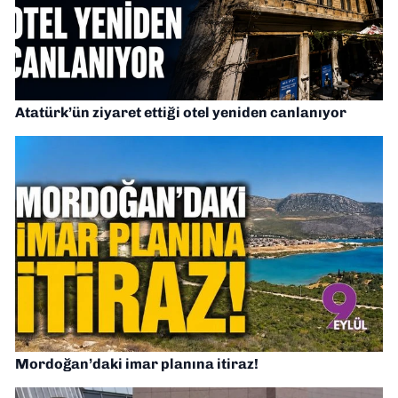
Atatürk’ün ziyaret ettiği otel yeniden canlanıyor
Mordoğan’daki imar planına itiraz!