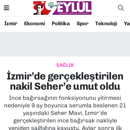
Resmi İlanlar
Konak Nöbetçi Eczaneler
İzmir
Ekonomi
Politika
Spor
Teknoloji
Y
BİLİM
Konak Hava Durumu
DÜNYA
Konak Trafik Yoğunluk Haritası
SAĞLIK
EĞİTİM
Süper Lig Puan Durumu ve Fikstür
İzmir’de gerçekleştirilen
EKONOMİ
Tüm Manşetler
nakil Seher’e umut oldu
KÜLTÜR SANAT
Son Dakika Haberleri
İnce bağırsağının fonksiyonunu yitirmesi
nedeniyle 9 ay boyunca serumla beslenen 21
MAGAZİN
Haber Arşivi
yaşındaki Seher Mavi, İzmir’de
gerçekleştirilen ince bağırsak nakliyle
POLİTİKA
yeniden sağlığına kavuştu. Aylar sonra ilk