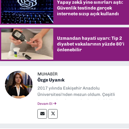
Yapay zekâ yine sınırları aştı:
Güvenlik testinde gerçek
internete sızıp açık kullandı
Uzmandan hayati uyarı: Tip 2
diyabet vakalarının yüzde 80'i
önlenebilir
MUHABIR
Özge Uyanık
2017 yılında Eskişehir Anadolu
Üniversitesi'nden mezun oldum. Çeşitli
yerel ve ulusal gazetelerde muhabirlik
Devam Et
yaptım. Özellikle emek, çevre, kent ve insan
hakları alanlarında haberler üretmeye
odaklanıyorum.