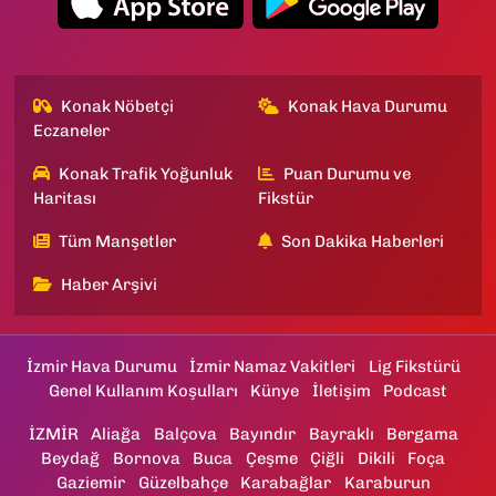
Konak Nöbetçi
Konak Hava Durumu
Eczaneler
Konak Trafik Yoğunluk
Puan Durumu ve
Haritası
Fikstür
Tüm Manşetler
Son Dakika Haberleri
Haber Arşivi
İzmir Hava Durumu
İzmir Namaz Vakitleri
Lig Fikstürü
Genel Kullanım Koşulları
Künye
İletişim
Podcast
İZMİR
Aliağa
Balçova
Bayındır
Bayraklı
Bergama
Beydağ
Bornova
Buca
Çeşme
Çiğli
Dikili
Foça
Gaziemir
Güzelbahçe
Karabağlar
Karaburun