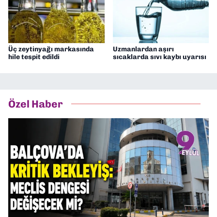
Üç zeytinyağı markasında
Uzmanlardan aşırı
hile tespit edildi
sıcaklarda sıvı kaybı uyarısı
Özel Haber