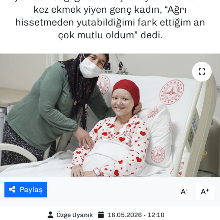
kez ekmek yiyen genç kadın, “Ağrı
SAĞLIK
hissetmeden yutabildiğimi fark ettiğim an
çok mutlu oldum” dedi.
SPOR
TEKNOLOJİ
YAŞAM
YEREL YÖNETİMLER
Paylaş
-
+
A
A
Özge Uyanık
16.05.2026 - 12:10