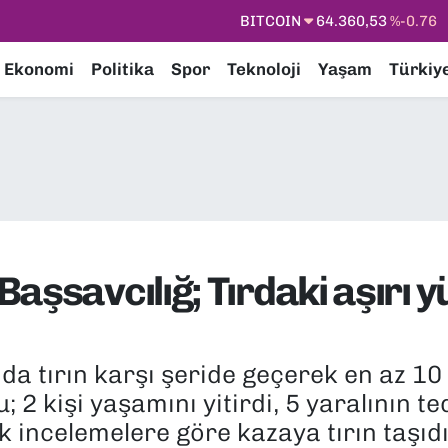
DOLAR
47,7069
%0.17
EURO
55,0265
%0.01
Ekonomi
Politika
Spor
Teknoloji
Yaşam
Türkiy
STERLİN
64,1897
%0.02
GRAM ALTIN
6618.49
%2.12
BİST100
13.887
%64
aşsavcılığ; Tırdaki aşırı 
da tırın karşı şeride geçerek en az 
; 2 kişi yaşamını yitirdi, 5 yaralının t
lk incelemelere göre kazaya tırın taşıd