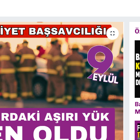
Ö
B
M