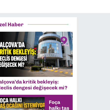
zel Haber
alçova’da kritik bekleyiş:
eclis dengesi değişecek mi?
Foça
halkı taş