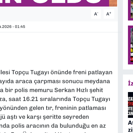
-
+
A
A
.2026 - 01:45
esi Topçu Tugayı önünde freni patlayan
 sayıda araca çarpması sonucu meydana
İ
a bir polis memuru Serkan Hızlı şehit
Kaza, saat 16.21 sıralarında Topçu Tugayı
önünden gelen tır, freninin patlaması
ü aştı ve karşı şeritte seyreden
A
nda polis aracının da bulunduğu en az
z