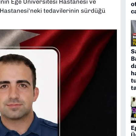
inin Ege Üniversitesi Hastanesi ve
o
Hastanesi'neki tedavilerinin sürdüğü
c
S
B
d
h
t
t
E
Ü