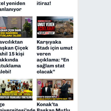
tel yeniden
itiraz!
anlanıyor
avcılıktan
Karşıyaka
aşkan Çiçek
Stadı için umut
ahil 15 kişi
veren
akkında
açıklama: “En
utuklama
sağlam stat
alebi!
olacak”
ge
Konak’ta
niversitesi’nde
Başkan Mutlu