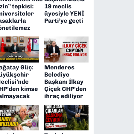
izin” tepkisi:
19 meclis
niversiteler
üyesiyle YENİ
asaklarla
Parti’ye geçti
önetilemez
ağatay Güç:
Menderes
üyükşehir
Belediye
eclisi’nde
Başkanı İlkay
HP’den kimse
Çiçek CHP’den
almayacak
ihraç ediliyor