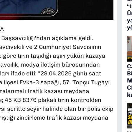
“
Ü
y
y
MA
 Başsavcılığı'ndan açıklama geldi.
vcıvekili ve 2 Cumhuriyet Savcısının
e göre tırın taşıdığı aşırı yükün kazaya
şsavcılık, medya iletişim bürosunndan
Ç
B
ları ifade etti: "29.04.2026 günü saat
M
a ilçesi Evka-3 sapağı, 57. Topçu Tugayı
C
aralanmalı trafik kazası meydana
k
e; 45 KB 8376 plakalı tırın kontrolden
şı şeritte seyir halinde olan bir polis ekip
ıştığı zincirleme trafik kazası meydana