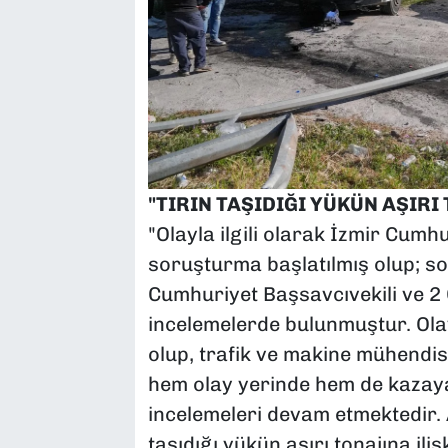
"TIRIN TAŞIDIĞI YÜKÜN AŞIRI
"Olayla ilgili olarak İzmir Cumh
soruşturma başlatılmış olup; s
Cumhuriyet Başsavcıvekili ve 2
incelemelerde bulunmuştur. Ola
olup, trafik ve makine mühendisl
hem olay yerinde hem de kazaya
incelemeleri devam etmektedir. 
taşıdığı yükün aşırı tonajına ili