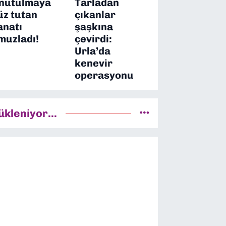
nutulmaya
Tarladan
üz tutan
çıkanlar
anatı
şaşkına
muzladı!
çevirdi:
Urla’da
kenevir
operasyonu
ükleniyor...