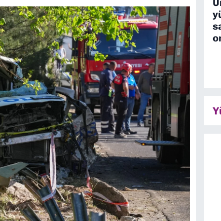
U
y
s
o
Y