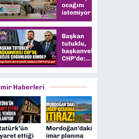
ocağını
istemiyor
Başkan
tutuklu,
başkanvekili
CHP’de:
Meclis
çoğunluğu
kimde?
zmir Haberleri
tatürk’ün
Mordoğan’daki
iyaret ettiği
imar planına