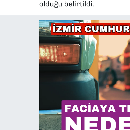
olduğu belirtildi.
SAĞLIK
SPOR
TEKNOLOJİ
YAŞAM
YEREL YÖNETİMLER