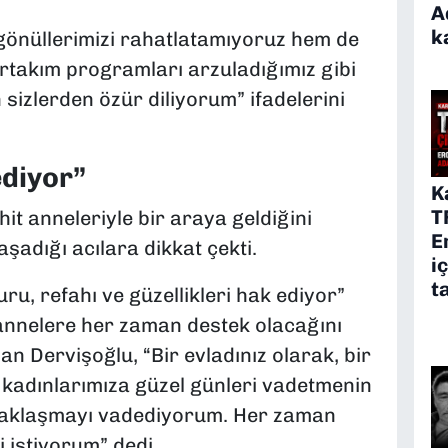
A
k
gönüllerimizi rahatlatamıyoruz hem de
birtakım programları arzuladığımız gibi
n sizlerden özür diliyorum” ifadelerini
diyor”
K
T
hit anneleriyle bir araya geldiğini
E
aşadığı acılara dikkat çekti.
i
t
uru, refahı ve güzellikleri hak ediyor”
 annelere her zaman destek olacağını
n Dervişoğlu, “Bir evladınız olarak, bir
 kadınlarımıza güzel günleri vadetmenin
ucaklaşmayı vadediyorum. Her zaman
 istiyorum” dedi.