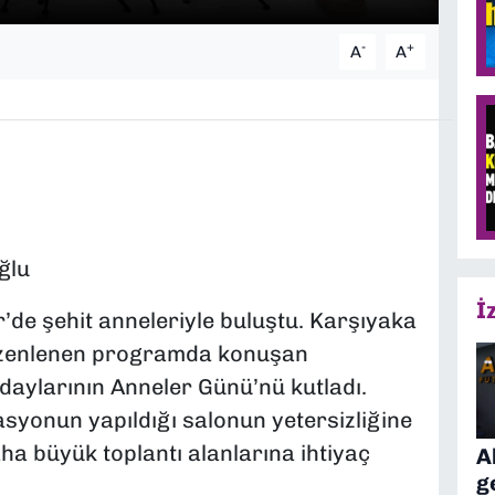
-
+
A
A
ğlu
İ
de şehit anneleriyle buluştu. Karşıyaka
üzenlenen programda konuşan
daylarının Anneler Günü’nü kutladı.
yonun yapıldığı salonun yetersizliğine
ha büyük toplantı alanlarına ihtiyaç
A
g