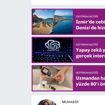
EDITÖRÜN SEÇTIĞI
İzmir’de ceb
Denizi de hiz
EDITÖRÜN SEÇTIĞI
Yapay zekâ yi
gerçek intern
EDITÖRÜN SEÇTIĞI
Uzmandan hay
yüzde 80'i ön
MUHABIR