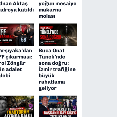
dnan Aktaş
yoğun mesaiye
adroya katıldı
makarna
molası
arşıyaka’dan
Buca Onat
FF çıkarması:
Tüneli’nde
rol Zöngür
sona doğru:
çin adalet
İzmir trafiğine
alebi
büyük
rahatlama
geliyor