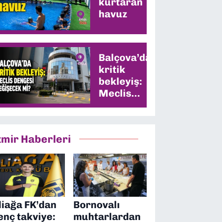
kurtaran
havuz
Balçova’da
kritik
bekleyiş:
Meclis
dengesi
değişecek
mi?
zmir Haberleri
liağa FK’dan
Bornovalı
enç takviye:
muhtarlardan