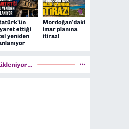
tatürk’ün
Mordoğan’daki
iyaret ettiği
imar planına
tel yeniden
itiraz!
anlanıyor
ükleniyor...