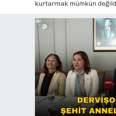
kurtarmak mümkün değildi
SAĞLIK
SPOR
TEKNOLOJİ
YAŞAM
YEREL YÖNETİMLER