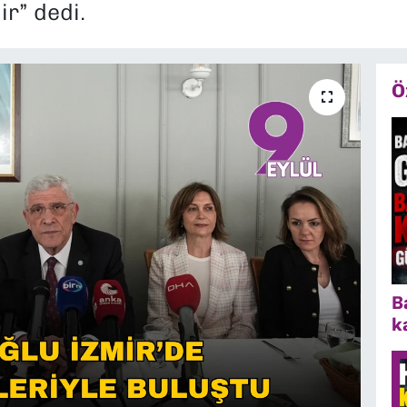
r” dedi.
Ö
B
k