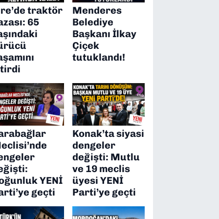
ire’de traktör
Menderes
azası: 65
Belediye
aşındaki
Başkanı İlkay
ürücü
Çiçek
aşamını
tutuklandı!
itirdi
arabağlar
Konak’ta siyasi
eclisi’nde
dengeler
engeler
değişti: Mutlu
eğişti:
ve 19 meclis
oğunluk YENİ
üyesi YENİ
arti’ye geçti
Parti’ye geçti