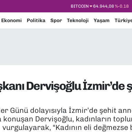
DOLAR
47,7436
%0.18
EURO
55,2510
%0.32
Ekonomi
Politika
Spor
Teknoloji
Yaşam
Türkiy
STERLİN
64,4811
%0.38
GRAM ALTIN
6660.55
%0.03
BİST100
13.779
%-14
BITCOIN
64.944,08
%-0.18
şkanı Dervişoğlu İzmir’de ş
r Günü dolayısıyla İzmir’de şehit annel
 konuşan Dervişoğlu, kadınların topl
i vurgulayarak, “Kadının eli değmezse 