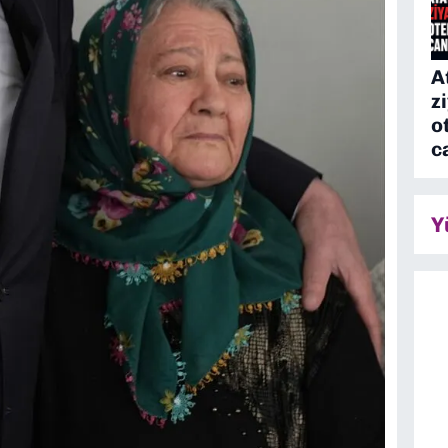
A
z
o
c
Y