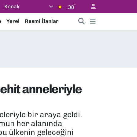
°
Konak
38
e
Yerel
Resmi İlanlar
ehit anneleriyle
eriyle bir araya geldi.
umun her alanında
bu ülkenin geleceğini