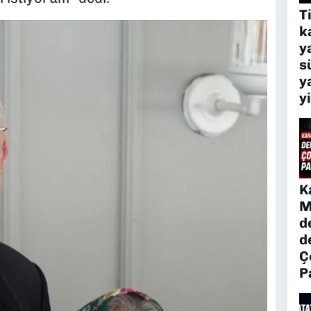
T
k
y
s
y
y
K
M
d
d
Ç
P