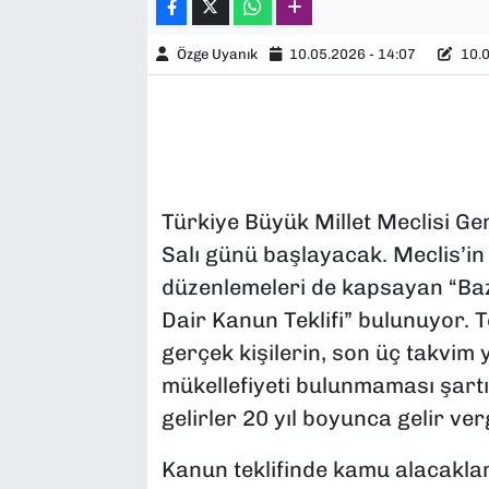
Özge Uyanık
10.05.2026 - 14:07
10.0
Türkiye Büyük Millet Meclisi Ge
Salı günü başlayacak. Meclis’in
düzenlemeleri de kapsayan “Baz
Dair Kanun Teklifi” bulunuyor. T
gerçek kişilerin, son üç takvim 
mükellefiyeti bulunmaması şartıy
gelirler 20 yıl boyunca gelir ver
Kanun teklifinde kamu alacaklar