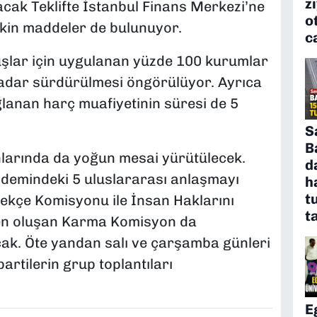
z
acak Teklifte İstanbul Finans Merkezi’ne
o
işkin maddeler de bulunuyor.
c
luşlar için uygulanan yüzde 100 kurumlar
 kadar sürdürülmesi öngörülüyor. Ayrıca
ğlanan harç muafiyetinin süresi de 5
S
B
larında da yoğun mesai yürütülecek.
d
demindeki 5 uluslararası anlaşmayı
h
t
ekçe Komisyonu ile İnsan Haklarını
t
en oluşan Karma Komisyon da
cak. Öte yandan salı ve çarşamba günleri
artilerin grup toplantıları
E