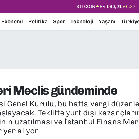
DOLAR
47,7436
%0.18
EURO
55,2510
%0.32
Ekonomi
Politika
Spor
Teknoloji
Yaşam
Türkiy
STERLİN
64,4811
%0.38
GRAM ALTIN
6660.55
%0.03
BİST100
13.779
%-14
eri Meclis gündeminde
si Genel Kurulu, bu hafta vergi düzenl
şlayacak. Teklifte yurt dışı kazançları
inin uzatılması ve İstanbul Finans Merk
 yer alıyor.