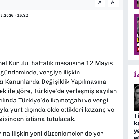
-
+
A
A
5.2026 - 15:32
nel Kurulu, haftalık mesaisine 12 Mayıs
 gündeminde, vergiye ilişkin
İ
ı Kanunlarda Değişiklik Yapılmasına
eklife göre, Türkiye’de yerleşmiş sayılan
yılında Türkiye’de ikametgahı ve vergi
la yurt dışında elde ettikleri kazanç ve
T
gisinden istisna tutulacak.
k
y
ına ilişkin yeni düzenlemeler de yer
s