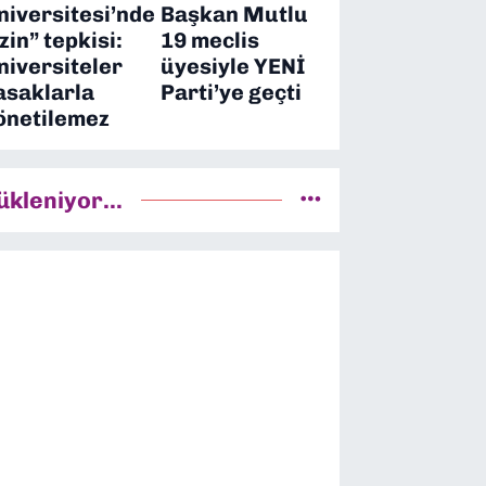
niversitesi’nde
Başkan Mutlu
izin” tepkisi:
19 meclis
niversiteler
üyesiyle YENİ
asaklarla
Parti’ye geçti
önetilemez
ükleniyor...