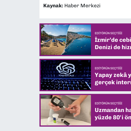
Kaynak:
Haber Merkezi
EDITÖRÜN SEÇTIĞI
İzmir’de ceb
Denizi de hiz
EDITÖRÜN SEÇTIĞI
Yapay zekâ yi
gerçek intern
EDITÖRÜN SEÇTIĞI
Uzmandan hay
yüzde 80'i ön