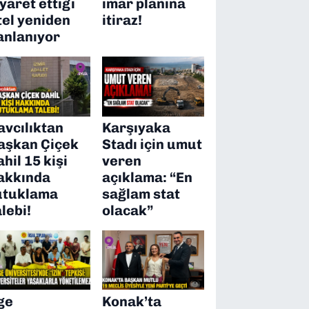
iyaret ettiği
imar planına
tel yeniden
itiraz!
anlanıyor
avcılıktan
Karşıyaka
aşkan Çiçek
Stadı için umut
ahil 15 kişi
veren
akkında
açıklama: “En
utuklama
sağlam stat
alebi!
olacak”
ge
Konak’ta