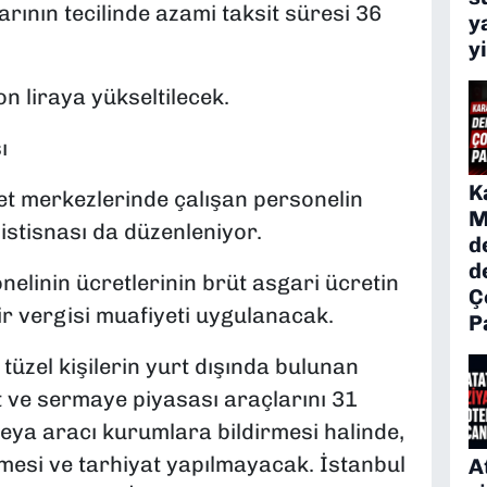
rının tecilinde azami taksit süresi 36
y
y
on liraya yükseltilecek.
ı
K
met merkezlerinde çalışan personelin
M
 istisnası da düzenleniyor.
d
d
onelinin ücretlerinin brüt asgari ücretin
Ç
ir vergisi muafiyeti uygulanacak.
P
tüzel kişilerin yurt dışında bulunan
t ve sermaye piyasası araçlarını 31
ya aracı kurumlara bildirmesi halinde,
lemesi ve tarhiyat yapılmayacak. İstanbul
A