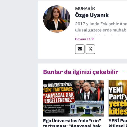
MUHABIR
Özge Uyanık
2017 yılında Eskişehir Ana
ulusal gazetelerde muhabir
alanlarında haberler üre
Devam Et
Bunlar da ilginizi çekebilir
Ege Üniversitesi’nde “izin”
YENİ Par
tartışması: “Anayasal hak
kitlesel 