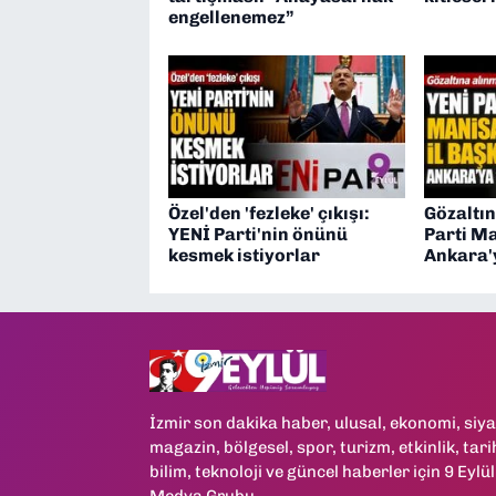
engellenemez”
Özel'den 'fezleke' çıkışı:
Gözaltın
YENİ Parti'nin önünü
Parti Ma
kesmek istiyorlar
Ankara'y
İzmir son dakika haber, ulusal, ekonomi, siya
magazin, bölgesel, spor, turizm, etkinlik, tari
bilim, teknoloji ve güncel haberler için 9 Eylül
Medya Grubu