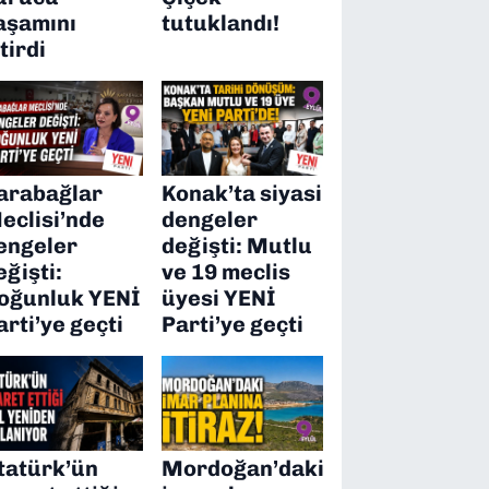
aşamını
tutuklandı!
itirdi
arabağlar
Konak’ta siyasi
eclisi’nde
dengeler
engeler
değişti: Mutlu
eğişti:
ve 19 meclis
oğunluk YENİ
üyesi YENİ
arti’ye geçti
Parti’ye geçti
tatürk’ün
Mordoğan’daki