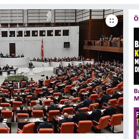
Ö
B
M