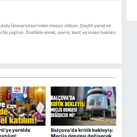
dolu Üniversitesi'nden mezun oldum. Çeşitli yerel ve
lik yaptım. Özellikle emek, çevre, kent ve insan hakları
tmeye odaklanıyorum.
ti’ye yerelde
Balçova’da kritik bekleyiş:
katılım!
Meclis dengesi değişecek