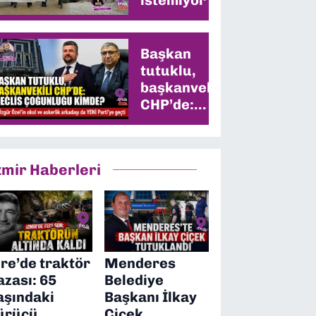
Başkan
tutuklu,
başkanvekili
CHP’de:
Meclis
çoğunluğu
kimde?
zmir Haberleri
ire’de traktör
Menderes
azası: 65
Belediye
aşındaki
Başkanı İlkay
ürücü
Çiçek