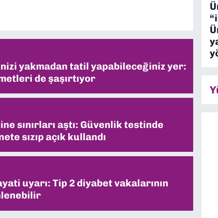
Ü
“
Ü
y
y
inizi yakmadan tatil yapabileceğiniz yer:
metleri de şaşırtıyor
Y
ne sınırları aştı: Güvenlik testinde
ete sızıp açık kullandı
ati uyarı: Tip 2 diyabet vakalarının
lenebilir