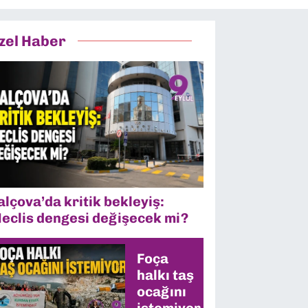
zel Haber
alçova’da kritik bekleyiş:
eclis dengesi değişecek mi?
Foça
halkı taş
ocağını
istemiyor