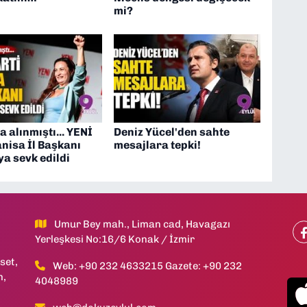
mi?
a alınmıştı... YENİ
Deniz Yücel'den sahte
nisa İl Başkanı
mesajlara tepki!
a sevk edildi
Umur Bey mah., Liman cad, Havagazı
Yerleşkesi No:16/6 Konak / İzmir
set,
Web: +90 232 4633215 Gazete: +90 232
h,
4048989