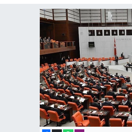
SAĞLIK
SPOR
TEKNOLOJİ
YAŞAM
YEREL YÖNETİMLER