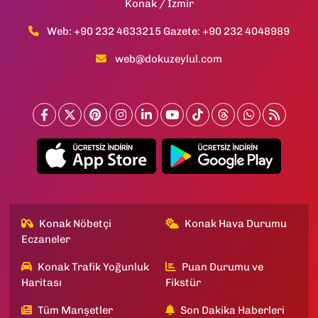
Konak / İzmir
Web: +90 232 4633215 Gazete: +90 232 4048989
web@dokuzeylul.com
Konak Nöbetçi
Konak Hava Durumu
Eczaneler
Konak Trafik Yoğunluk
Puan Durumu ve
Haritası
Fikstür
Tüm Manşetler
Son Dakika Haberleri