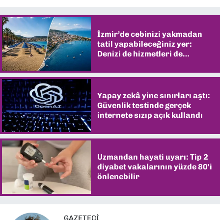
İzmir’de cebinizi yakmadan
tatil yapabileceğiniz yer:
Denizi de hizmetleri de
şaşırtıyor
Yapay zekâ yine sınırları aştı:
Güvenlik testinde gerçek
internete sızıp açık kullandı
Uzmandan hayati uyarı: Tip 2
diyabet vakalarının yüzde 80'i
önlenebilir
GAZETECI