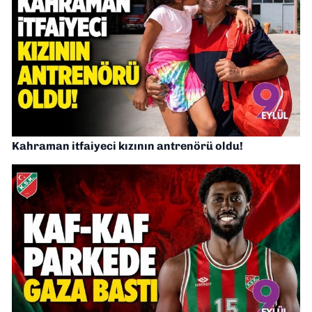
Kahraman itfaiyeci kızının antrenörü oldu!