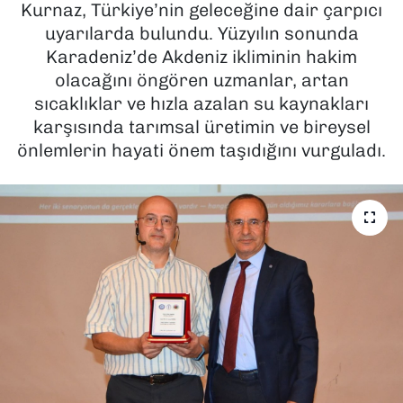
Kurnaz, Türkiye’nin geleceğine dair çarpıcı
uyarılarda bulundu. Yüzyılın sonunda
SAĞLIK
Karadeniz’de Akdeniz ikliminin hakim
olacağını öngören uzmanlar, artan
SPOR
sıcaklıklar ve hızla azalan su kaynakları
TEKNOLOJİ
karşısında tarımsal üretimin ve bireysel
önlemlerin hayati önem taşıdığını vurguladı.
YAŞAM
YEREL YÖNETİMLER