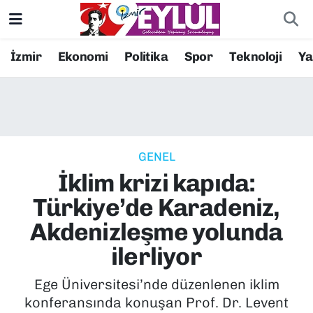
Resmi İlanlar
Konak Nöbetçi Eczaneler
İzmir
Ekonomi
Politika
Spor
Teknoloji
Y
BİLİM
Konak Hava Durumu
DÜNYA
Konak Trafik Yoğunluk Haritası
GENEL
EĞİTİM
Süper Lig Puan Durumu ve Fikstür
İklim krizi kapıda:
EKONOMİ
Tüm Manşetler
Türkiye’de Karadeniz,
Akdenizleşme yolunda
KÜLTÜR SANAT
Son Dakika Haberleri
ilerliyor
MAGAZİN
Haber Arşivi
Ege Üniversitesi’nde düzenlenen iklim
konferansında konuşan Prof. Dr. Levent
POLİTİKA