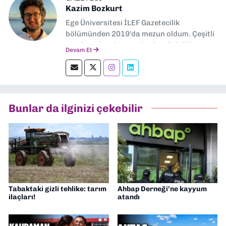
Kazim Bozkurt
Ege Üniversitesi İLEF Gazetecilik
bölümünden 2019'da mezun oldum. Çeşitli
yerel ve ulusal gazetelerde editörlük,
Devam Et
muhabirlik yaptım. Teknoloji bloglarını
okumayı severim.
Bunlar da ilginizi çekebilir
Tabaktaki gizli tehlike: tarım
Ahbap Derneği’ne kayyum
ilaçları!
atandı