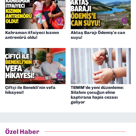
Kahraman itfaiyeci kızının
Aktaş Barajı Ödemiş’e can
antrenörü oldu!
suyu!
Çiftçi ile Benekli’nin vefa
TBMM’de yeni düzenleme:
hikayesi!
Silahını çocuğun eline
kaptırana hapis cezası
geliyor
Özel Haber