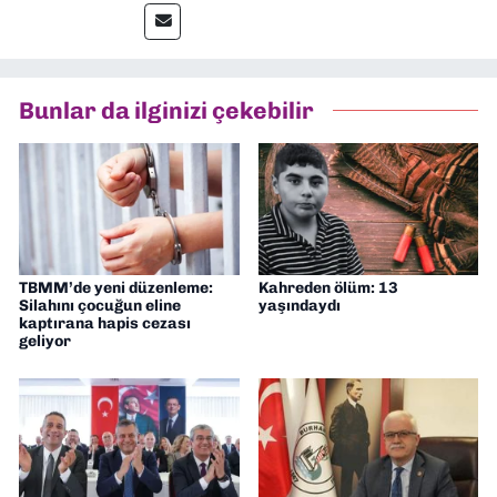
muhabir, editör, müdür yardımcısı ve spor
müdürü olarak görev yaptım. Ayrıca Yeni
Asır TV’de 7 yıl boyunca programlar
hazırlayıp sundum. Şu anda Dokuz Eylül
Bunlar da ilginizi çekebilir
Gazetesi'nde editörlük yapıyorum
TBMM’de yeni düzenleme:
Kahreden ölüm: 13
Silahını çocuğun eline
yaşındaydı
kaptırana hapis cezası
geliyor