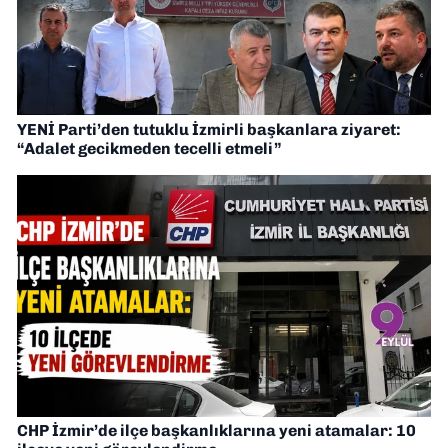
YENİ Parti’den tutuklu İzmirli başkanlara ziyaret:
“Adalet gecikmeden tecelli etmeli”
CHP İzmir’de ilçe başkanlıklarına yeni atamalar: 10