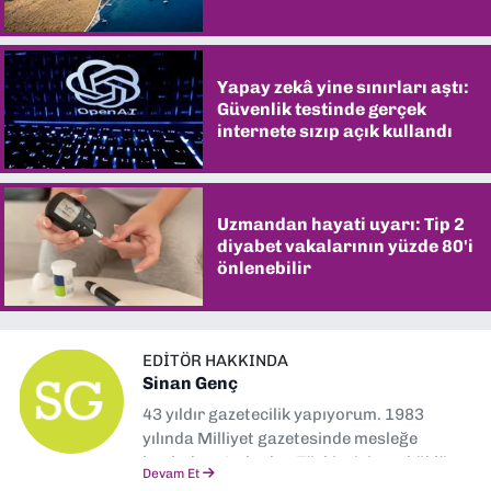
şaşırtıyor
Yapay zekâ yine sınırları aştı:
Güvenlik testinde gerçek
internete sızıp açık kullandı
Uzmandan hayati uyarı: Tip 2
diyabet vakalarının yüzde 80'i
önlenebilir
EDITÖR HAKKINDA
Sinan Genç
43 yıldır gazetecilik yapıyorum. 1983
yılında Milliyet gazetesinde mesleğe
başladım. Ardından Türkiye’nin en köklü
Devam Et
gazetelerinden Yeni Asır’da 36 yıl boyunca