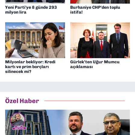
Yeni Parti'ye 8 günde 293
Burhaniye CHP'den toplu
milyon lira
istifa!
Milyonlar bekliyor: Kredi
Gürlek’ten Uğur Mumcu
kartı ve prim borçları
açıklaması
silinecek mi?
Özel Haber