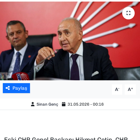
SAĞLIK
SPOR
TEKNOLOJİ
YAŞAM
YEREL YÖNETİMLER
Paylaş
-
+
A
A
Sinan Genç
31.05.2026 - 00:16
Eski CHP Genel Başkanı Hikmet Çetin, CHP