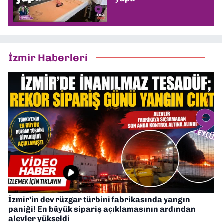
İzmir Haberleri
İzmir’in dev rüzgar türbini fabrikasında yangın
paniği! En büyük sipariş açıklamasının ardından
alevler yükseldi