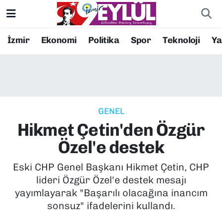
Resmi İlanlar
Konak Nöbetçi Eczaneler
İzmir
Ekonomi
Politika
Spor
Teknoloji
Y
BİLİM
Konak Hava Durumu
DÜNYA
Konak Trafik Yoğunluk Haritası
GENEL
EĞİTİM
Süper Lig Puan Durumu ve Fikstür
Hikmet Çetin'den Özgür
EKONOMİ
Tüm Manşetler
Özel'e destek
KÜLTÜR SANAT
Son Dakika Haberleri
Eski CHP Genel Başkanı Hikmet Çetin, CHP
lideri Özgür Özel'e destek mesajı
MAGAZİN
Haber Arşivi
yayımlayarak "Başarılı olacağına inancım
sonsuz" ifadelerini kullandı.
POLİTİKA