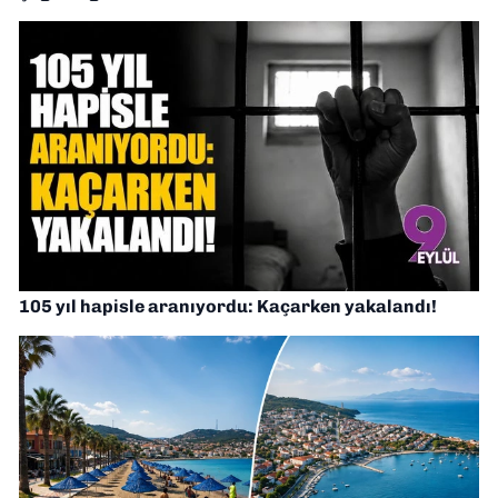
105 yıl hapisle aranıyordu: Kaçarken yakalandı!