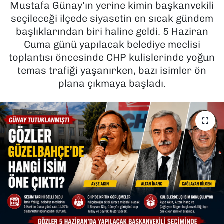
Mustafa Günay’ın yerine kimin başkanvekili
seçileceği ilçede siyasetin en sıcak gündem
SAĞLIK
başlıklarından biri haline geldi. 5 Haziran
Cuma günü yapılacak belediye meclisi
SPOR
toplantısı öncesinde CHP kulislerinde yoğun
TEKNOLOJİ
temas trafiği yaşanırken, bazı isimler ön
plana çıkmaya başladı.
YAŞAM
YEREL YÖNETİMLER