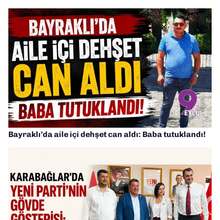
Bayraklı’da aile içi dehşet can aldı: Baba tutuklandı!