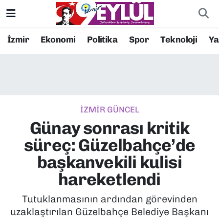
Resmi İlanlar
Konak Nöbetçi Eczaneler
İzmir
Ekonomi
Politika
Spor
Teknoloji
Y
BİLİM
Konak Hava Durumu
DÜNYA
Konak Trafik Yoğunluk Haritası
İZMİR GÜNCEL
EĞİTİM
Süper Lig Puan Durumu ve Fikstür
Günay sonrası kritik
EKONOMİ
Tüm Manşetler
süreç: Güzelbahçe’de
başkanvekili kulisi
KÜLTÜR SANAT
Son Dakika Haberleri
hareketlendi
MAGAZİN
Haber Arşivi
Tutuklanmasının ardından görevinden
uzaklaştırılan Güzelbahçe Belediye Başkanı
POLİTİKA