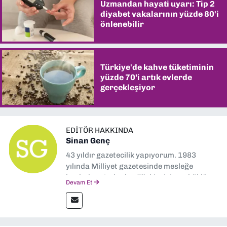
Uzmandan hayati uyarı: Tip 2
diyabet vakalarının yüzde 80'i
önlenebilir
Türkiye'de kahve tüketiminin
yüzde 70’i artık evlerde
gerçekleşiyor
EDITÖR HAKKINDA
Sinan Genç
43 yıldır gazetecilik yapıyorum. 1983
yılında Milliyet gazetesinde mesleğe
başladım. Ardından Türkiye’nin en köklü
Devam Et
gazetelerinden Yeni Asır’da 36 yıl boyunca
muhabir, editör, müdür yardımcısı ve spor
müdürü olarak görev yaptım. Ayrıca Yeni
Asır TV’de 7 yıl boyunca programlar