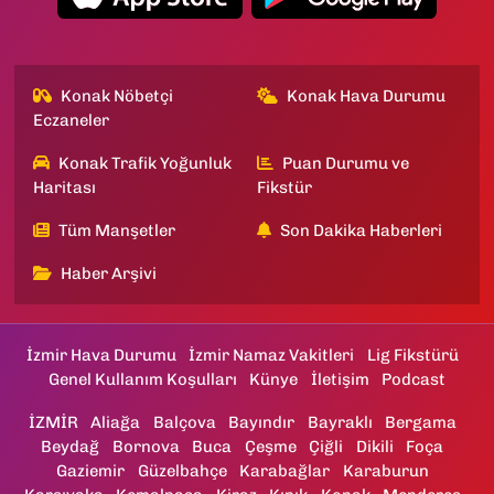
Konak Nöbetçi
Konak Hava Durumu
Eczaneler
Konak Trafik Yoğunluk
Puan Durumu ve
Haritası
Fikstür
Tüm Manşetler
Son Dakika Haberleri
Haber Arşivi
İzmir Hava Durumu
İzmir Namaz Vakitleri
Lig Fikstürü
Genel Kullanım Koşulları
Künye
İletişim
Podcast
İZMİR
Aliağa
Balçova
Bayındır
Bayraklı
Bergama
Beydağ
Bornova
Buca
Çeşme
Çiğli
Dikili
Foça
Gaziemir
Güzelbahçe
Karabağlar
Karaburun