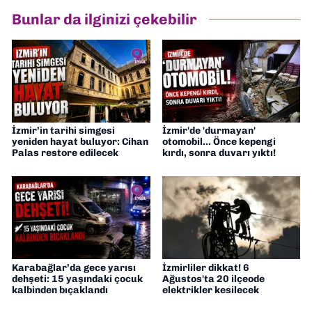
hazırlayıp sundum. Şu anda Dokuz Eylül
Bunlar da ilginizi çekebilir
Gazetesi'nde editörlük yapıyorum
İzmir’in tarihi simgesi
İzmir'de 'durmayan'
yeniden hayat buluyor: Cihan
otomobil... Önce kepengi
Palas restore edilecek
kırdı, sonra duvarı yıktı!
Karabağlar’da gece yarısı
İzmirliler dikkat! 6
dehşeti: 15 yaşındaki çocuk
Ağustos'ta 20 ilçeode
kalbinden bıçaklandı
elektrikler kesilecek