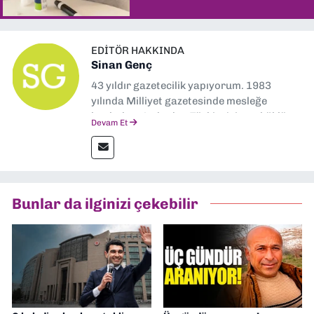
EDITÖR HAKKINDA
Sinan Genç
43 yıldır gazetecilik yapıyorum. 1983
yılında Milliyet gazetesinde mesleğe
başladım. Ardından Türkiye’nin en köklü
Devam Et
gazetelerinden Yeni Asır’da 36 yıl boyunca
muhabir, editör, müdür yardımcısı ve spor
müdürü olarak görev yaptım. Ayrıca Yeni
Asır TV’de 7 yıl boyunca programlar
hazırlayıp sundum. Şu anda Dokuz Eylül
Bunlar da ilginizi çekebilir
Gazetesi'nde editörlük yapıyorum