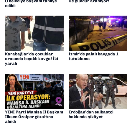
O belediye başkanı tahliye
Üç gündür aranıyor!
edildi
Karabağlar'da çocuklar
İzmir'de palalı kavgada 1
arasında bıçaklı kavga! İki
tutuklama
yaralı
YENİ Parti Manisa İl Başkanı
Erdoğan’dan suikastçi
İlksen Özalper gözaltına
hakkında şikâyet
alındı