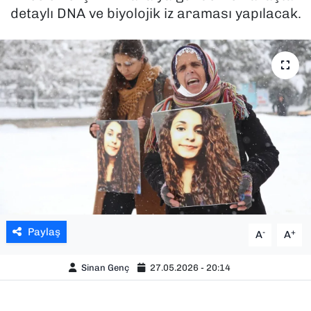
detaylı DNA ve biyolojik iz araması yapılacak.
SAĞLIK
SPOR
TEKNOLOJİ
YAŞAM
YEREL YÖNETİMLER
Paylaş
-
+
A
A
Sinan Genç
27.05.2026 - 20:14