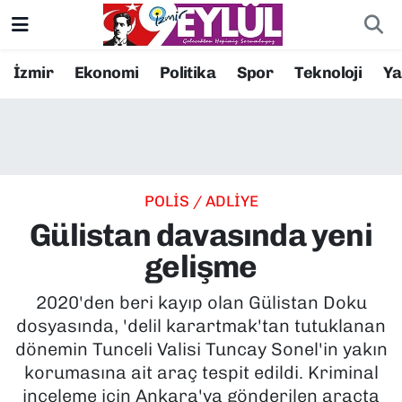
Resmi İlanlar
Konak Nöbetçi Eczaneler
İzmir
Ekonomi
Politika
Spor
Teknoloji
Y
BİLİM
Konak Hava Durumu
DÜNYA
Konak Trafik Yoğunluk Haritası
POLİS / ADLİYE
EĞİTİM
Süper Lig Puan Durumu ve Fikstür
Gülistan davasında yeni
EKONOMİ
Tüm Manşetler
gelişme
KÜLTÜR SANAT
Son Dakika Haberleri
2020'den beri kayıp olan Gülistan Doku
dosyasında, 'delil karartmak'tan tutuklanan
MAGAZİN
Haber Arşivi
dönemin Tunceli Valisi Tuncay Sonel'in yakın
korumasına ait araç tespit edildi. Kriminal
POLİTİKA
inceleme için Ankara'ya gönderilen araçta