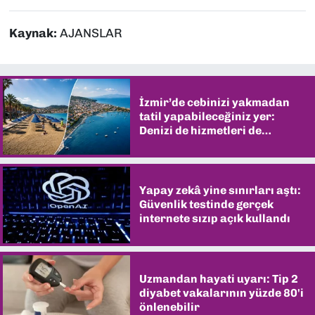
Kaynak:
AJANSLAR
İzmir’de cebinizi yakmadan
tatil yapabileceğiniz yer:
Denizi de hizmetleri de
şaşırtıyor
Yapay zekâ yine sınırları aştı:
Güvenlik testinde gerçek
internete sızıp açık kullandı
Uzmandan hayati uyarı: Tip 2
diyabet vakalarının yüzde 80'i
önlenebilir