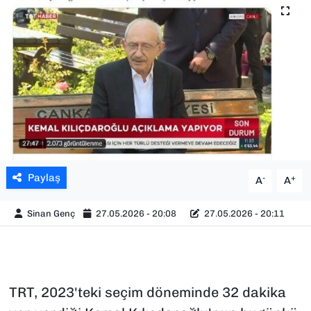
SAĞLIK
SPOR
TEKNOLOJİ
YAŞAM
YEREL YÖNETİMLER
Paylaş
-
+
A
A
Sinan Genç
27.05.2026 - 20:08
27.05.2026 - 20:11
TRT, 2023'teki seçim döneminde 32 dakika