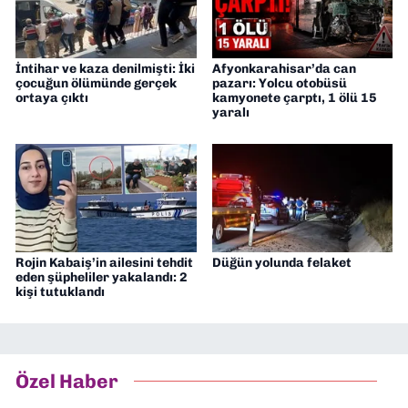
İntihar ve kaza denilmişti: İki
Afyonkarahisar’da can
çocuğun ölümünde gerçek
pazarı: Yolcu otobüsü
ortaya çıktı
kamyonete çarptı, 1 ölü 15
yaralı
Rojin Kabaiş’in ailesini tehdit
Düğün yolunda felaket
eden şüpheliler yakalandı: 2
kişi tutuklandı
Özel Haber