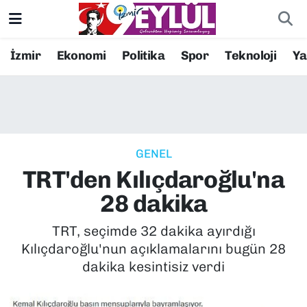
Resmi İlanlar
Konak Nöbetçi Eczaneler
İzmir
Ekonomi
Politika
Spor
Teknoloji
Y
BİLİM
Konak Hava Durumu
DÜNYA
Konak Trafik Yoğunluk Haritası
GENEL
EĞİTİM
Süper Lig Puan Durumu ve Fikstür
TRT'den Kılıçdaroğlu'na
EKONOMİ
Tüm Manşetler
28 dakika
KÜLTÜR SANAT
Son Dakika Haberleri
TRT, seçimde 32 dakika ayırdığı
Kılıçdaroğlu'nun açıklamalarını bugün 28
MAGAZİN
Haber Arşivi
dakika kesintisiz verdi
POLİTİKA