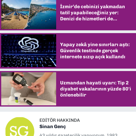
İzmir’de cebinizi yakmadan
tatil yapabileceğiniz yer:
Denizi de hizmetleri de
şaşırtıyor
Yapay zekâ yine sınırları aştı:
Güvenlik testinde gerçek
internete sızıp açık kullandı
Uzmandan hayati uyarı: Tip 2
diyabet vakalarının yüzde 80'i
önlenebilir
EDITÖR HAKKINDA
Sinan Genç
43 yıldır gazetecilik yapıyorum. 1983