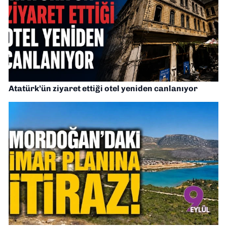
Atatürk’ün ziyaret ettiği otel yeniden canlanıyor