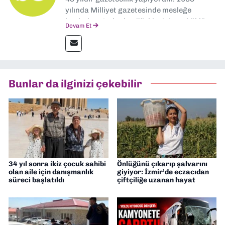
yılında Milliyet gazetesinde mesleğe
başladım. Ardından Türkiye’nin en köklü
Devam Et
gazetelerinden Yeni Asır’da 36 yıl boyunca
muhabir, editör, müdür yardımcısı ve spor
müdürü olarak görev yaptım. Ayrıca Yeni
Asır TV’de 7 yıl boyunca programlar
hazırlayıp sundum. Şu anda Dokuz Eylül
Bunlar da ilginizi çekebilir
Gazetesi'nde editörlük yapıyorum
34 yıl sonra ikiz çocuk sahibi
Önlüğünü çıkarıp şalvarını
olan aile için danışmanlık
giyiyor: İzmir’de eczacıdan
süreci başlatıldı
çiftçiliğe uzanan hayat