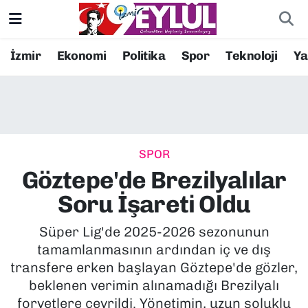
Resmi İlanlar
Konak Nöbetçi Eczaneler
İzmir
Ekonomi
Politika
Spor
Teknoloji
Y
BİLİM
Konak Hava Durumu
DÜNYA
Konak Trafik Yoğunluk Haritası
SPOR
EĞİTİM
Süper Lig Puan Durumu ve Fikstür
Göztepe'de Brezilyalılar
EKONOMİ
Tüm Manşetler
Soru İşareti Oldu
KÜLTÜR SANAT
Son Dakika Haberleri
Süper Lig'de 2025-2026 sezonunun
tamamlanmasının ardından iç ve dış
MAGAZİN
Haber Arşivi
transfere erken başlayan Göztepe'de gözler,
beklenen verimin alınamadığı Brezilyalı
POLİTİKA
forvetlere çevrildi. Yönetimin, uzun soluklu