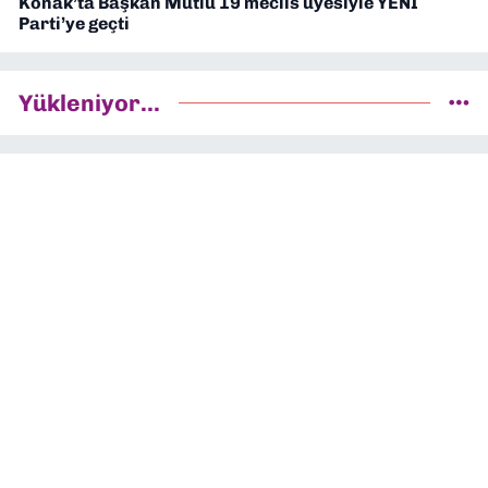
Konak’ta Başkan Mutlu 19 meclis üyesiyle YENİ
Parti’ye geçti
Yükleniyor...