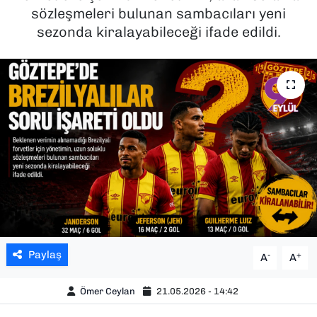
sözleşmeleri bulunan sambacıları yeni
SAĞLIK
sezonda kiralayabileceği ifade edildi.
SPOR
TEKNOLOJİ
YAŞAM
YEREL YÖNETİMLER
Paylaş
-
+
A
A
Ömer Ceylan
21.05.2026 - 14:42