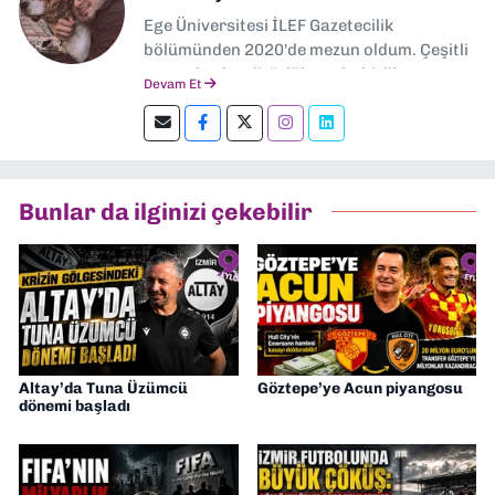
Ege Üniversitesi İLEF Gazetecilik
bölümünden 2020'de mezun oldum. Çeşitli
gazetelerde editörlük, muhabirlik yaptım.
Devam Et
Şu an kültür-sanat muhabirliği ve
editörlük yapıyorum.
Bunlar da ilginizi çekebilir
Altay’da Tuna Üzümcü
Göztepe’ye Acun piyangosu
dönemi başladı