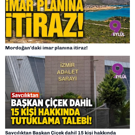
Mordoğan’daki imar planına itiraz!
Savcılıktan Başkan Çiçek dahil 15 kişi hakkında