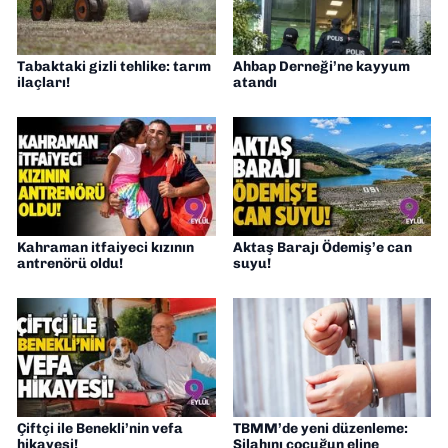
Tabaktaki gizli tehlike: tarım
Ahbap Derneği’ne kayyum
ilaçları!
atandı
Kahraman itfaiyeci kızının
Aktaş Barajı Ödemiş’e can
antrenörü oldu!
suyu!
Çiftçi ile Benekli’nin vefa
TBMM’de yeni düzenleme:
hikayesi!
Silahını çocuğun eline