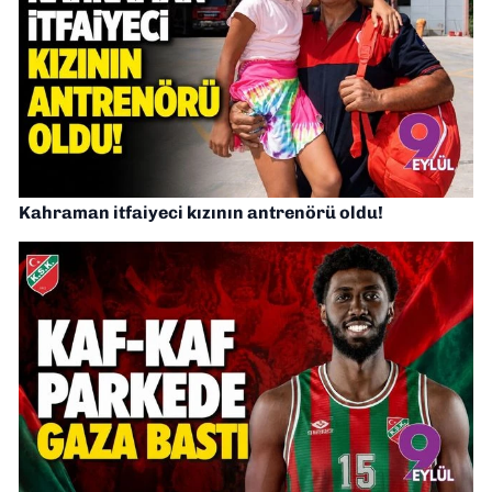
Kahraman itfaiyeci kızının antrenörü oldu!