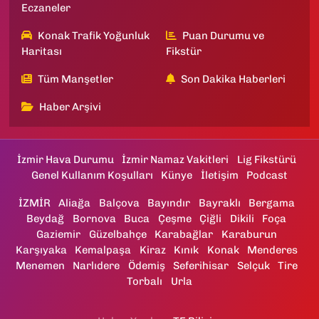
Eczaneler
Konak Trafik Yoğunluk
Puan Durumu ve
Haritası
Fikstür
Tüm Manşetler
Son Dakika Haberleri
Haber Arşivi
İzmir Hava Durumu
İzmir Namaz Vakitleri
Lig Fikstürü
Genel Kullanım Koşulları
Künye
İletişim
Podcast
İZMİR
Aliağa
Balçova
Bayındır
Bayraklı
Bergama
Beydağ
Bornova
Buca
Çeşme
Çiğli
Dikili
Foça
Gaziemir
Güzelbahçe
Karabağlar
Karaburun
Karşıyaka
Kemalpaşa
Kiraz
Kınık
Konak
Menderes
Menemen
Narlıdere
Ödemiş
Seferihisar
Selçuk
Tire
Torbalı
Urla