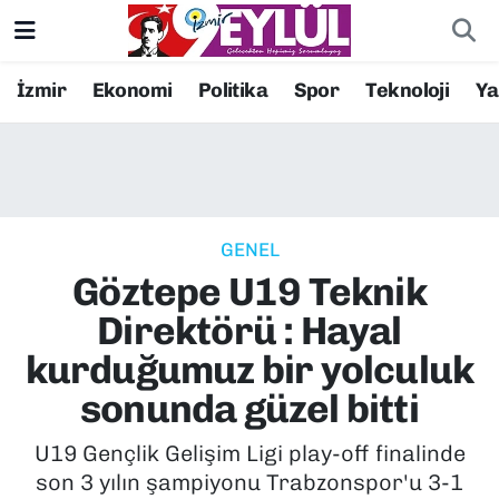
Resmi İlanlar
Konak Nöbetçi Eczaneler
İzmir
Ekonomi
Politika
Spor
Teknoloji
Y
BİLİM
Konak Hava Durumu
DÜNYA
Konak Trafik Yoğunluk Haritası
GENEL
EĞİTİM
Süper Lig Puan Durumu ve Fikstür
Göztepe U19 Teknik
EKONOMİ
Tüm Manşetler
Direktörü : Hayal
kurduğumuz bir yolculuk
KÜLTÜR SANAT
Son Dakika Haberleri
sonunda güzel bitti
MAGAZİN
Haber Arşivi
U19 Gençlik Gelişim Ligi play-off finalinde
son 3 yılın şampiyonu Trabzonspor'u 3-1
POLİTİKA