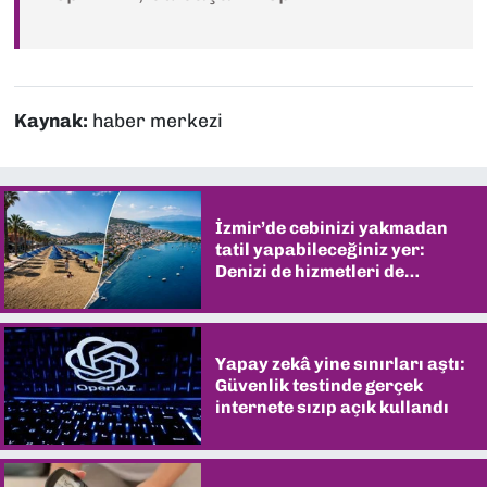
Kaynak:
haber merkezi
İzmir’de cebinizi yakmadan
tatil yapabileceğiniz yer:
Denizi de hizmetleri de
şaşırtıyor
Yapay zekâ yine sınırları aştı:
Güvenlik testinde gerçek
internete sızıp açık kullandı