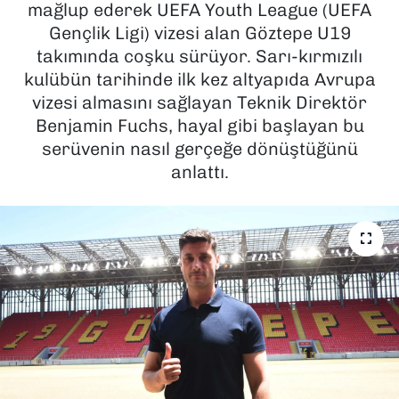
mağlup ederek UEFA Youth League (UEFA
Gençlik Ligi) vizesi alan Göztepe U19
SAĞLIK
takımında coşku sürüyor. Sarı-kırmızılı
kulübün tarihinde ilk kez altyapıda Avrupa
SPOR
vizesi almasını sağlayan Teknik Direktör
TEKNOLOJİ
Benjamin Fuchs, hayal gibi başlayan bu
serüvenin nasıl gerçeğe dönüştüğünü
YAŞAM
anlattı.
YEREL YÖNETİMLER