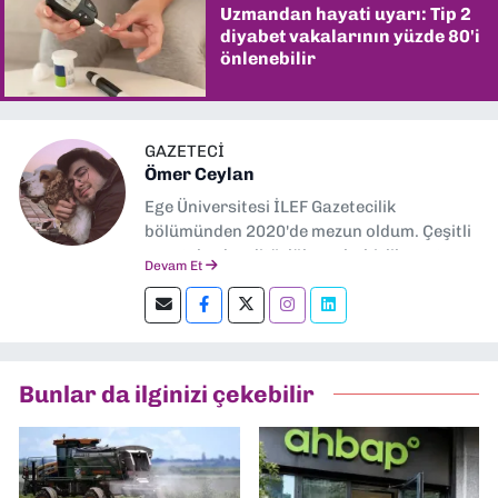
Uzmandan hayati uyarı: Tip 2
diyabet vakalarının yüzde 80'i
önlenebilir
GAZETECİ
Ömer Ceylan
Ege Üniversitesi İLEF Gazetecilik
bölümünden 2020'de mezun oldum. Çeşitli
gazetelerde editörlük, muhabirlik yaptım.
Devam Et
Şu an kültür-sanat muhabirliği ve
editörlük yapıyorum.
Bunlar da ilginizi çekebilir