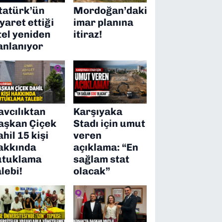
tatürk’ün
Mordoğan’daki
iyaret ettiği
imar planına
tel yeniden
itiraz!
anlanıyor
avcılıktan
Karşıyaka
aşkan Çiçek
Stadı için umut
ahil 15 kişi
veren
akkında
açıklama: “En
utuklama
sağlam stat
alebi!
olacak”