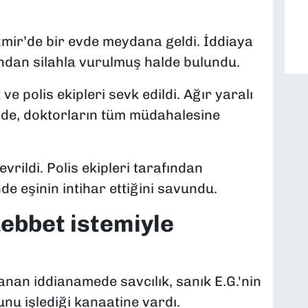
zmir’de bir evde meydana geldi. İddiaya
ndan silahla vurulmuş halde bulundu.
ve polis ekipleri sevk edildi. Ağır yaralı
zde, doktorların tüm müdahalesine
evrildi. Polis ekipleri tarafından
nde eşinin intihar ettiğini savundu.
üebbet istemiyle
nan iddianamede savcılık, sanık E.G.'nin
nu işlediği kanaatine vardı.