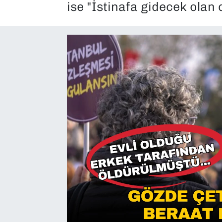
ise "İstinafa gidecek olan
SAĞLIK
SPOR
TEKNOLOJİ
YAŞAM
YEREL YÖNETİMLER