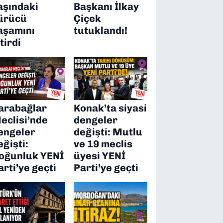
aşındaki
Başkanı İlkay
ürücü
Çiçek
aşamını
tutuklandı!
itirdi
arabağlar
Konak’ta siyasi
eclisi’nde
dengeler
engeler
değişti: Mutlu
eğişti:
ve 19 meclis
oğunluk YENİ
üyesi YENİ
arti’ye geçti
Parti’ye geçti