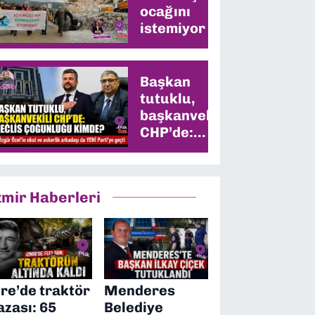
ocağını
istemiyor
Başkan
tutuklu,
başkanvekili
CHP’de:
Meclis
çoğunluğu
kimde?
zmir Haberleri
ire’de traktör
Menderes
azası: 65
Belediye