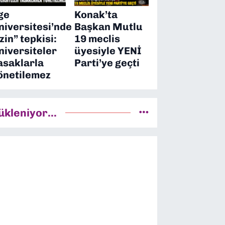
ge
Konak’ta
niversitesi’nde
Başkan Mutlu
izin” tepkisi:
19 meclis
niversiteler
üyesiyle YENİ
asaklarla
Parti’ye geçti
önetilemez
ükleniyor...