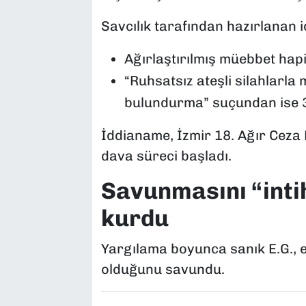
Savcılık tarafından hazırlanan
Ağırlaştırılmış müebbet hap
“Ruhsatsız ateşli silahlarla
bulundurma” suçundan ise 3 y
İddianame, İzmir 18. Ağır Ceza
dava süreci başladı.
Savunmasını “intih
kurdu
Yargılama boyunca sanık E.G., eş
olduğunu savundu.