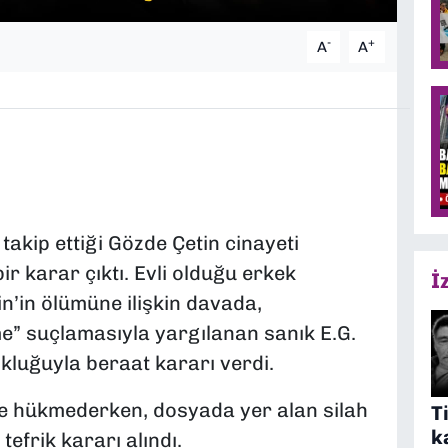
-
+
A
A
kip ettiği Gözde Çetin cinayeti
r karar çıktı. Evli olduğu erkek
İ
n’in ölümüne ilişkin davada,
e” suçlamasıyla yargılanan sanık E.G.
luğuyla beraat kararı verdi.
e hükmederken, dosyada yer alan silah
T
k
efrik kararı alındı.