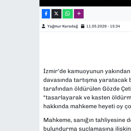
Yağmur Karadağ
11.05.2026 - 15:34
İzmir’de kamuoyunun yakından ta
davasında tartışma yaratacak bi
tarafından öldürülen Gözde Çeti
“tasarlayarak ve kasten öldürm
hakkında mahkeme heyeti oy çok
Mahkeme, sanığın tahliyesine d
bulundurma suçlamasına ilişkin t