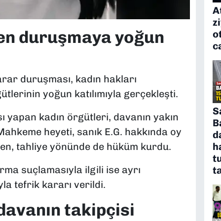
A
z
den duruşmaya yoğun
o
c
arar duruşması, kadın hakları
ütlerinin yoğun katılımıyla gerçekleşti.
S
 yapan kadın örgütleri, davanın yakın
B
. Mahkeme heyeti, sanık E.G. hakkında oy
d
ken, tahliye yönünde de hüküm kurdu.
h
t
ma suçlamasıyla ilgili ise ayrı
t
 tefrik kararı verildi.
davanın takipçisi