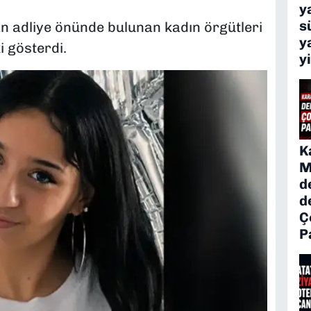
y
s
n adliye önünde bulunan kadın örgütleri
y
 gösterdi.
y
K
M
d
d
Ç
P