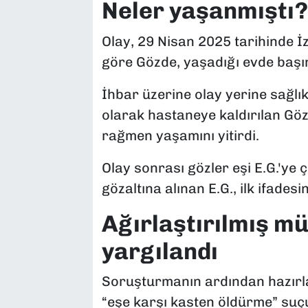
Neler yaşanmıştı?
Olay, 29 Nisan 2025 tarihinde İ
göre Gözde, yaşadığı evde başı
İhbar üzerine olay yerine sağlık 
olarak hastaneye kaldırılan Gö
rağmen yaşamını yitirdi.
Olay sonrası gözler eşi E.G.'ye ç
gözaltına alınan E.G., ilk ifadesi
Ağırlaştırılmış m
yargılandı
Soruşturmanın ardından hazırla
“eşe karşı kasten öldürme” suçu