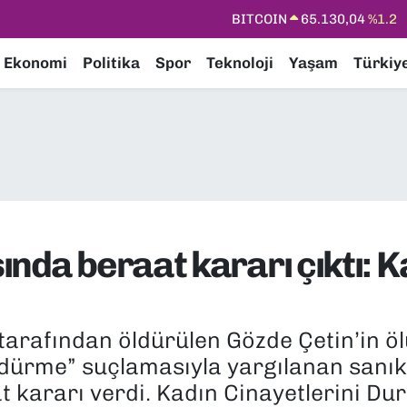
DOLAR
47,7106
%0.17
EURO
55,1652
%0.27
Ekonomi
Politika
Spor
Teknoloji
Yaşam
Türkiy
STERLİN
64,4046
%0.35
GRAM ALTIN
6648.99
%2.59
BİST100
13.773
%-19
nda beraat kararı çıktı: K
 tarafından öldürülen Gözde Çetin’in ö
ldürme” suçlamasıyla yargılanan san
t kararı verdi. Kadın Cinayetlerini D