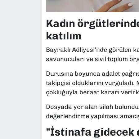
Kadın örgütlerin
katılım
Bayraklı Adliyesi’nde görülen k
savunucuları ve sivil toplum örg
Duruşma boyunca adalet çağrısı
takipçisi olduklarını vurguladı
çokluğuyla beraat kararı verir
Dosyada yer alan silah bulundur
değerlendirme yapılması amacıyla
"İstinafa gidecek 