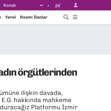
°
Konak
26
e
Yerel
Resmi İlanlar
adın örgütlerinden
lümüne ilişkin davada,
ık E.G. hakkında mahkeme
urduracağız Platformu İzmir