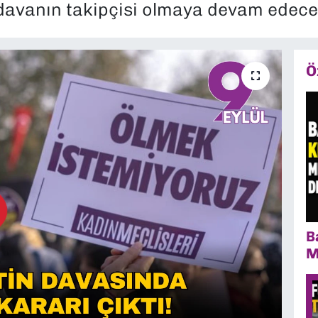
 davanın takipçisi olmaya devam edece
Ö
B
M