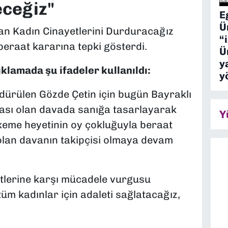
ceğiz"
E
Ü
n Kadın Cinayetlerini Durduracağız
“
 beraat kararına tepki gösterdi.
Ü
y
klamada şu ifadeler kullanıldı:
y
ldürülen Gözde Çetin için bugün Bayraklı
ası olan davada sanığa tasarlayarak
Y
me heyetinin oy çokluğuyla beraat
k olan davanın takipçisi olmaya devam
tlerine karşı mücadele vurgusu
üm kadınlar için adaleti sağlatacağız,