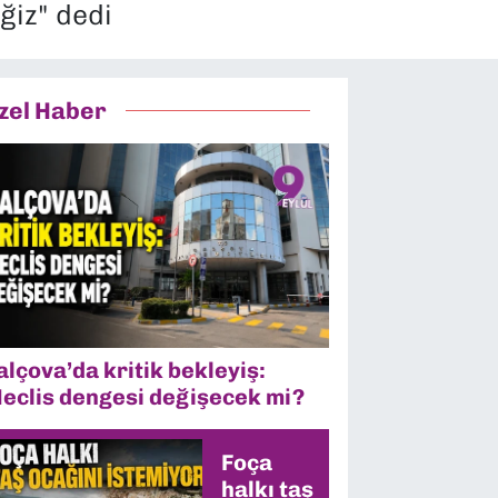
ğiz" dedi
zel Haber
alçova’da kritik bekleyiş:
eclis dengesi değişecek mi?
Foça
halkı taş