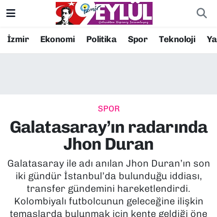
Resmi İlanlar
Konak Nöbetçi Eczaneler
İzmir
Ekonomi
Politika
Spor
Teknoloji
Y
BİLİM
Konak Hava Durumu
DÜNYA
Konak Trafik Yoğunluk Haritası
SPOR
EĞİTİM
Süper Lig Puan Durumu ve Fikstür
Galatasaray’ın radarında
EKONOMİ
Tüm Manşetler
Jhon Duran
KÜLTÜR SANAT
Son Dakika Haberleri
Galatasaray ile adı anılan Jhon Duran’ın son
iki gündür İstanbul’da bulunduğu iddiası,
MAGAZİN
Haber Arşivi
transfer gündemini hareketlendirdi.
Kolombiyalı futbolcunun geleceğine ilişkin
POLİTİKA
temaslarda bulunmak için kente geldiği öne