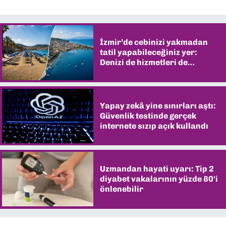
İzmir’de cebinizi yakmadan
tatil yapabileceğiniz yer:
Denizi de hizmetleri de
şaşırtıyor
Yapay zekâ yine sınırları aştı:
Güvenlik testinde gerçek
internete sızıp açık kullandı
Uzmandan hayati uyarı: Tip 2
diyabet vakalarının yüzde 80'i
önlenebilir