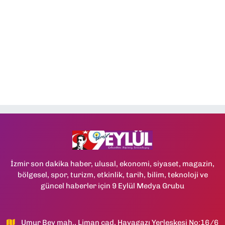
İzmir son dakika haber, ulusal, ekonomi, siyaset, magazin,
bölgesel, spor, turizm, etkinlik, tarih, bilim, teknoloji ve
güncel haberler için 9 Eylül Medya Grubu
Umur Bey mah., Liman cad, Havagazı Yerleşkesi No:16/6