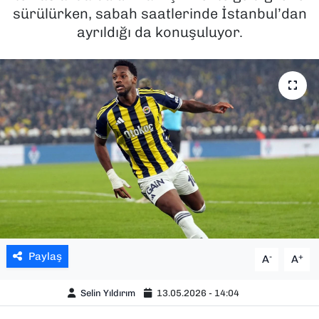
sürülürken, sabah saatlerinde İstanbul’dan
SAĞLIK
ayrıldığı da konuşuluyor.
SPOR
TEKNOLOJİ
YAŞAM
YEREL YÖNETİMLER
Paylaş
-
+
A
A
Selin Yıldırım
13.05.2026 - 14:04