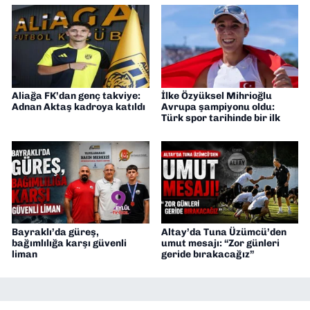
Aliağa FK’dan genç takviye:
İlke Özyüksel Mihrioğlu
Adnan Aktaş kadroya katıldı
Avrupa şampiyonu oldu:
Türk spor tarihinde bir ilk
Bayraklı’da güreş,
Altay’da Tuna Üzümcü’den
bağımlılığa karşı güvenli
umut mesajı: “Zor günleri
liman
geride bırakacağız”