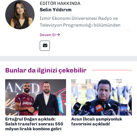
EDITÖR HAKKINDA
Selin Yıldırım
İzmir Ekonomi Üniversitesi Radyo ve
Televizyon Programcılığı bölümünden
2024 senesinde mezun oldum. Dokuz Eylül
Devam Et
Gazetesi'nde spor yazarlığı yaparken,
editörlük görevini de üstleniyorum.
Bunlar da ilginizi çekebilir
Ertuğrul Doğan açıkladı:
Acun Ilıcalı şampiyonluk
Salah transferi sonrası 550
favorisini açıkladı!
milyon liralık kombine geliri