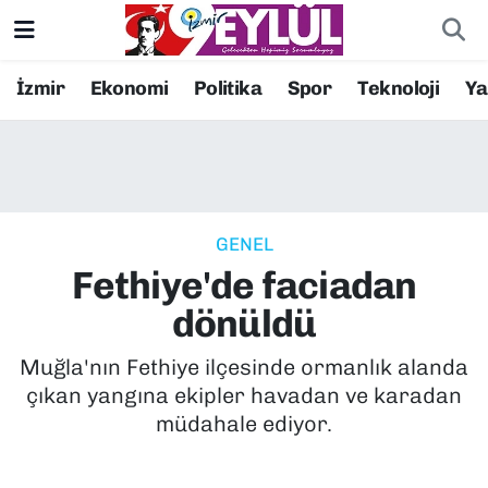
Resmi İlanlar
Konak Nöbetçi Eczaneler
İzmir
Ekonomi
Politika
Spor
Teknoloji
Y
BİLİM
Konak Hava Durumu
DÜNYA
Konak Trafik Yoğunluk Haritası
GENEL
EĞİTİM
Süper Lig Puan Durumu ve Fikstür
Fethiye'de faciadan
EKONOMİ
Tüm Manşetler
dönüldü
KÜLTÜR SANAT
Son Dakika Haberleri
Muğla'nın Fethiye ilçesinde ormanlık alanda
çıkan yangına ekipler havadan ve karadan
MAGAZİN
Haber Arşivi
müdahale ediyor.
POLİTİKA