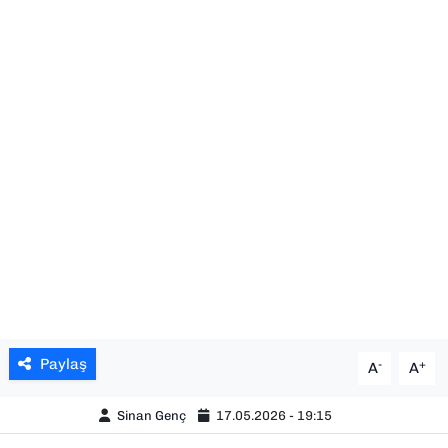
SAĞLIK
SPOR
TEKNOLOJİ
YAŞAM
YEREL YÖNETİMLER
Paylaş
-
+
A
A
Sinan Genç
17.05.2026 - 19:15