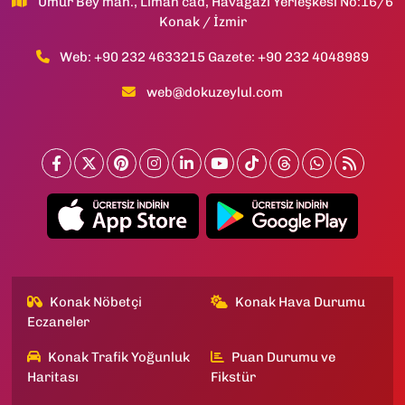
Umur Bey mah., Liman cad, Havagazı Yerleşkesi No:16/6
Konak / İzmir
Web: +90 232 4633215 Gazete: +90 232 4048989
web@dokuzeylul.com
Konak Nöbetçi
Konak Hava Durumu
Eczaneler
Konak Trafik Yoğunluk
Puan Durumu ve
Haritası
Fikstür