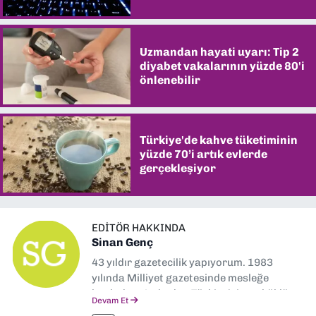
Uzmandan hayati uyarı: Tip 2
diyabet vakalarının yüzde 80'i
önlenebilir
Türkiye'de kahve tüketiminin
yüzde 70’i artık evlerde
gerçekleşiyor
EDITÖR HAKKINDA
Sinan Genç
43 yıldır gazetecilik yapıyorum. 1983
yılında Milliyet gazetesinde mesleğe
başladım. Ardından Türkiye’nin en köklü
Devam Et
gazetelerinden Yeni Asır’da 36 yıl boyunca