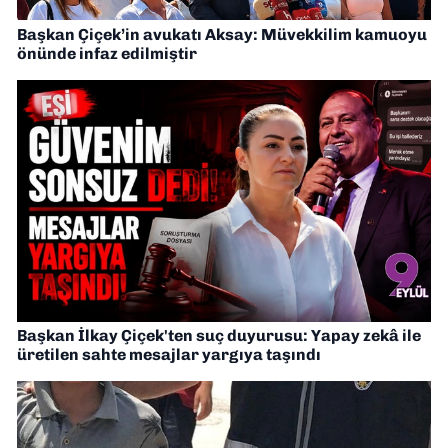
Başkan Çiçek’in avukatı Aksay: Müvekkilim kamuoyu
önünde infaz edilmiştir
Başkan İlkay Çiçek'ten suç duyurusu: Yapay zekâ ile
üretilen sahte mesajlar yargıya taşındı