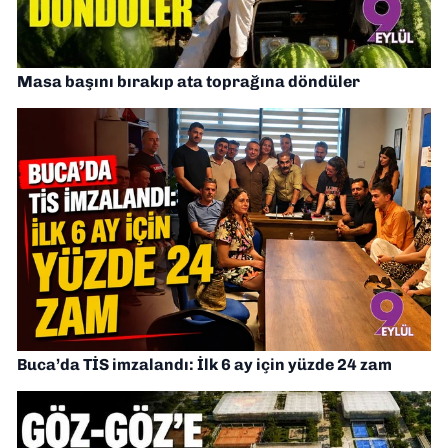
Masa başını bırakıp ata toprağına döndüler
Buca’da TİS imzalandı: İlk 6 ay için yüzde 24 zam