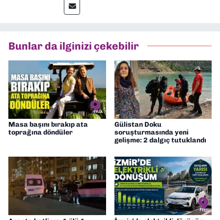
muhabir, editör, müdür yardımcısı ve spor
müdürü olarak görev yaptım. Ayrıca Yeni
Asır TV’de 7 yıl boyunca programlar
hazırlayıp sundum. Şu anda Dokuz Eylül
Bunlar da ilginizi çekebilir
Gazetesi'nde editörlük yapıyorum
Masa başını bırakıp ata
Gülistan Doku
toprağına döndüler
soruşturmasında yeni
gelişme: 2 dalgıç tutuklandı