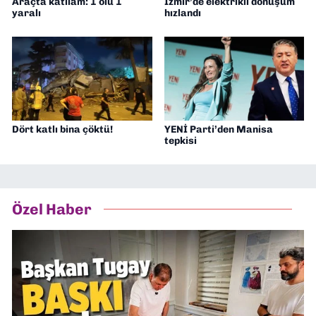
Araçta katliam: 1 ölü 1
İzmir’de elektrikli dönüşüm
yaralı
hızlandı
Dört katlı bina çöktü!
YENİ Parti’den Manisa
tepkisi
Özel Haber