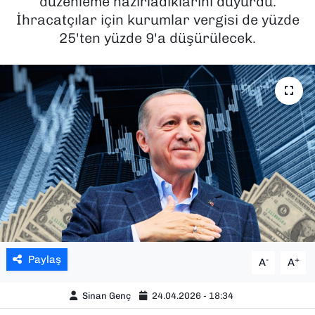
düzenleme hazırladıklarını duyurdu.
İhracatçılar için kurumlar vergisi de yüzde
SAĞLIK
25'ten yüzde 9'a düşürülecek.
SPOR
TEKNOLOJİ
YAŞAM
YEREL YÖNETİMLER
Paylaş
-
+
A
A
Sinan Genç
24.04.2026 - 18:34