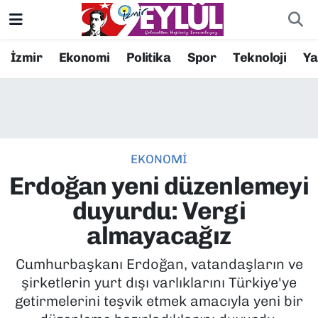
Resmi İlanlar
Konak Nöbetçi Eczaneler
İzmir
Ekonomi
Politika
Spor
Teknoloji
Y
BİLİM
Konak Hava Durumu
DÜNYA
Konak Trafik Yoğunluk Haritası
EKONOMİ
EĞİTİM
Süper Lig Puan Durumu ve Fikstür
Erdoğan yeni düzenlemeyi
EKONOMİ
Tüm Manşetler
duyurdu: Vergi
almayacağız
KÜLTÜR SANAT
Son Dakika Haberleri
Cumhurbaşkanı Erdoğan, vatandaşların ve
MAGAZİN
Haber Arşivi
şirketlerin yurt dışı varlıklarını Türkiye'ye
getirmelerini teşvik etmek amacıyla yeni bir
POLİTİKA