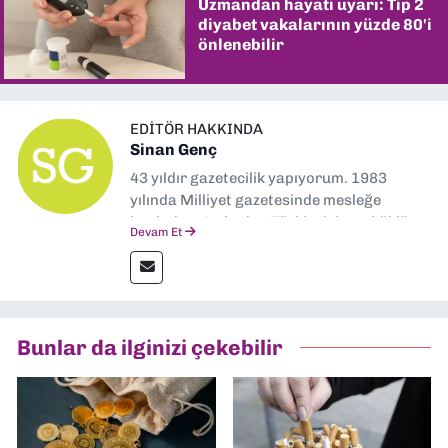
Uzmandan hayati uyarı: Tip 2
diyabet vakalarının yüzde 80'i
önlenebilir
EDITÖR HAKKINDA
Sinan Genç
43 yıldır gazetecilik yapıyorum. 1983
yılında Milliyet gazetesinde mesleğe
başladım. Ardından Türkiye’nin en köklü
Devam Et
gazetelerinden Yeni Asır’da 36 yıl boyunca
muhabir, editör, müdür yardımcısı ve spor
müdürü olarak görev yaptım. Ayrıca Yeni
Asır TV’de 7 yıl boyunca programlar
hazırlayıp sundum. Şu anda Dokuz Eylül
Bunlar da ilginizi çekebilir
Gazetesi'nde editörlük yapıyorum