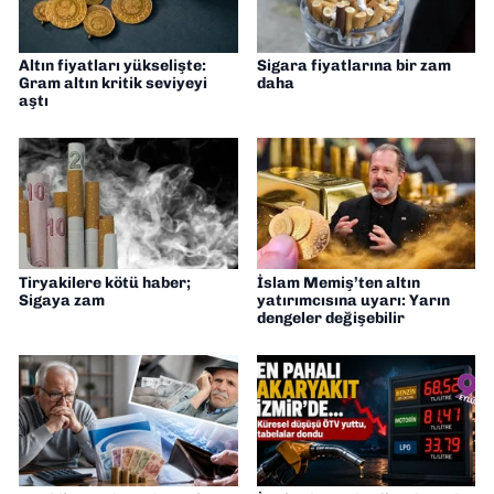
Altın fiyatları yükselişte:
Sigara fiyatlarına bir zam
Gram altın kritik seviyeyi
daha
aştı
Tiryakilere kötü haber;
İslam Memiş’ten altın
Sigaya zam
yatırımcısına uyarı: Yarın
dengeler değişebilir