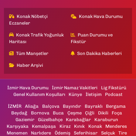
Konak Nöbetçi
Konak Hava Durumu
Eczaneler
Konak Trafik Yoğunluk
Puan Durumu ve
Haritası
Fikstür
Tüm Manşetler
Son Dakika Haberleri
Haber Arşivi
İzmir Hava Durumu
İzmir Namaz Vakitleri
Lig Fikstürü
Genel Kullanım Koşulları
Künye
İletişim
Podcast
İZMİR
Aliağa
Balçova
Bayındır
Bayraklı
Bergama
Beydağ
Bornova
Buca
Çeşme
Çiğli
Dikili
Foça
Gaziemir
Güzelbahçe
Karabağlar
Karaburun
Karşıyaka
Kemalpaşa
Kiraz
Kınık
Konak
Menderes
Menemen
Narlıdere
Ödemiş
Seferihisar
Selçuk
Tire