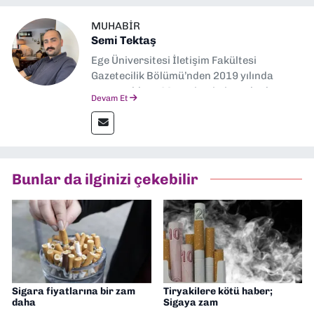
MUHABIR
Semi Tektaş
Ege Üniversitesi İletişim Fakültesi
Gazetecilik Bölümü’nden 2019 yılında
mezun oldum. Mezuniyetimin ardından
Devam Et
Ekonomik Çözüm, Yeni İzmir ve İlkses
Gazetesi gibi yayınlarda görev alarak
gazetecilik kariyerime başladım. Şubat
2026’dan bu yana ise Dokuz Eylül
Gazetesi’nde politika ve ekonomi
Bunlar da ilginizi çekebilir
muhabirliği yapıyorum.
Sigara fiyatlarına bir zam
Tiryakilere kötü haber;
daha
Sigaya zam