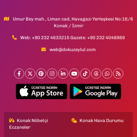
Umur Bey mah., Liman cad, Havagazı Yerleşkesi No:16/6
Konak / İzmir
Web: +90 232 4633215 Gazete: +90 232 4048989
web@dokuzeylul.com
Konak Nöbetçi
Konak Hava Durumu
Eczaneler