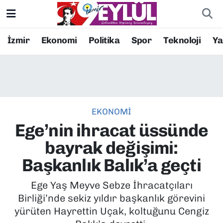
Resmi İlanlar
Konak Nöbetçi Eczaneler
İzmir
Ekonomi
Politika
Spor
Teknoloji
Y
BİLİM
Konak Hava Durumu
DÜNYA
Konak Trafik Yoğunluk Haritası
EKONOMİ
EĞİTİM
Süper Lig Puan Durumu ve Fikstür
Ege’nin ihracat üssünde
EKONOMİ
Tüm Manşetler
bayrak değişimi:
Başkanlık Balık’a geçti
KÜLTÜR SANAT
Son Dakika Haberleri
Ege Yaş Meyve Sebze İhracatçıları
MAGAZİN
Haber Arşivi
Birliği’nde sekiz yıldır başkanlık görevini
yürüten Hayrettin Uçak, koltuğunu Cengiz
POLİTİKA