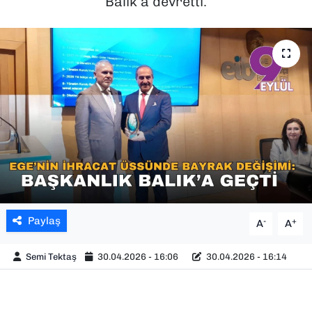
Balık’a devretti.
SAĞLIK
SPOR
TEKNOLOJİ
YAŞAM
YEREL YÖNETİMLER
Paylaş
-
+
A
A
Semi Tektaş
30.04.2026 - 16:06
30.04.2026 - 16:14