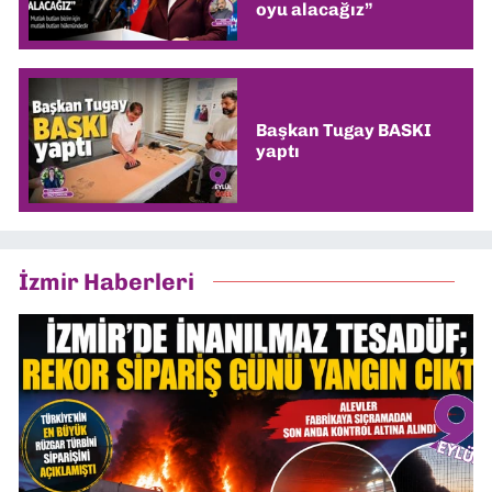
oyu alacağız”
Başkan Tugay BASKI
yaptı
İzmir Haberleri