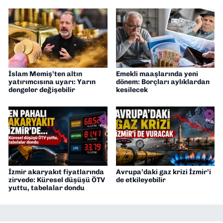
İslam Memiş’ten altın
Emekli maaşlarında yeni
yatırımcısına uyarı: Yarın
dönem: Borçları aylıklardan
dengeler değişebilir
kesilecek
İzmir akaryakıt fiyatlarında
Avrupa’daki gaz krizi İzmir’i
zirvede: Küresel düşüşü ÖTV
de etkileyebilir
yuttu, tabelalar dondu