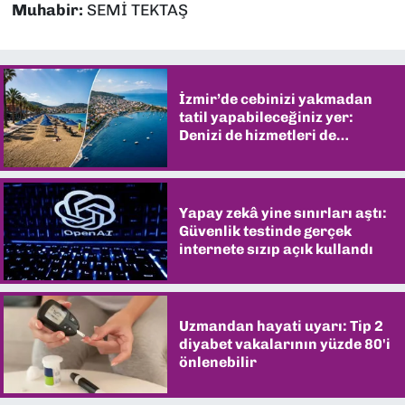
Muhabir:
SEMİ TEKTAŞ
İzmir’de cebinizi yakmadan
tatil yapabileceğiniz yer:
Denizi de hizmetleri de
şaşırtıyor
Yapay zekâ yine sınırları aştı:
Güvenlik testinde gerçek
internete sızıp açık kullandı
Uzmandan hayati uyarı: Tip 2
diyabet vakalarının yüzde 80'i
önlenebilir