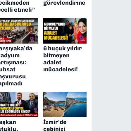
ecikmeden
görevlendirme
ecelli etmeli”
arşıyaka’da
6 buçuk yıldır
tadyum
bitmeyen
artışması:
adalet
uhsat
mücadelesi!
aşvurusu
apılmadı
aşkan
İzmir’de
utuklu,
cebinizi