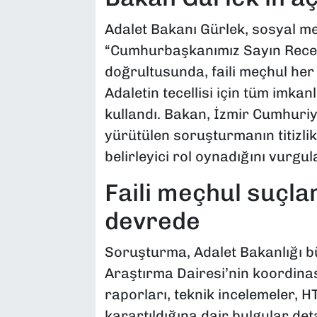
Adalet Bakanı Gürlek, sosyal m
“Cumhurbaşkanımız Sayın Recep
doğrultusunda, faili meçhul her 
Adaletin tecellisi için tüm imkan
kullandı. Bakan, İzmir Cumhuri
yürütülen soruşturmanın titizlik
belirleyici rol oynadığını vurgul
Faili meçhul suçla
devrede
Soruşturma, Adalet Bakanlığı b
Araştırma Dairesi’nin koordina
raporları, teknik incelemeler, HTS
karartıldığına dair bulgular det