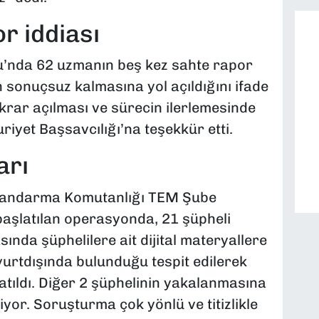
r iddiası
u’nda 62 uzmanın beş kez sahte rapor
n sonuçsuz kalmasına yol açıldığını ifade
ekrar açılması ve sürecin ilerlemesinde
iyet Başsavcılığı’na teşekkür etti.
arı
 Jandarma Komutanlığı TEM Şube
başlatılan operasyonda, 21 şüpheli
sında şüphelilere ait dijital materyallere
yurtdışında bulunduğu tespit edilerek
atıldı. Diğer 2 şüphelinin yakalanmasına
yor. Soruşturma çok yönlü ve titizlikle