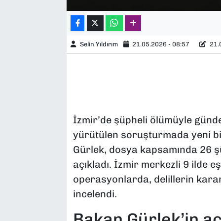
Selin Yıldırım
21.05.2026 - 08:57
21.0
İzmir’de şüpheli ölümüyle günd
yürütülen soruşturmada yeni bi
Gürlek, dosya kapsamında 26 şüp
açıkladı. İzmir merkezli 9 ilde e
operasyonlarda, delillerin karart
incelendi.
Bakan Gürlek’in aç