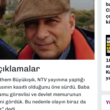
b
C
ç
k
1
a
çıklamalar
K
y
them Büyükışık, NTV yayınına yaptığı
sının kasıtlı olduğunu öne sürdü. Baba
kamu görevlisi ve devlet memurunun
ğini gördük. Bu nedenle olayın biraz da
Y
z” dedi.