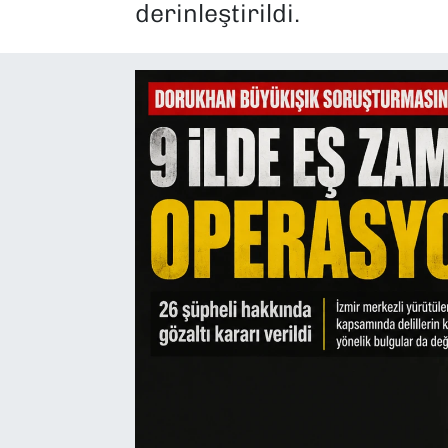
derinleştirildi.
SAĞLIK
SPOR
TEKNOLOJİ
YAŞAM
YEREL YÖNETİMLER