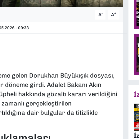
-
+
A
A
5.2026 - 09:33
eme gelen Dorukhan Büyükışık dosyası,
r döneme girdi. Adalet Bakanı Akın
heli hakkında gözaltı kararı verildiğini
İ
ş zamanlı gerçekleştirilen
ıldığına dair bulgular da titizlikle
ıklamaları
İ