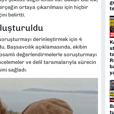
g
rçeğin ortaya çıkarılması için hiçbir
t
i belirtti.
 oluşturuldu
soruşturmayı derinleştirmek için 4
K
du. Başsavcılık açıklamasında, ekibin
s
t
kapsamlı değerlendirmelerle soruşturmayı
R
k incelemeler ve delil taramalarıyla sürecin
b
ini sağladı.
y
B
t