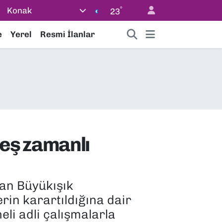
°
Konak
23
e
Yerel
Resmi İlanlar
eş zamanlı
han Büyükışık
rin karartıldığına dair
eli adli çalışmalarla