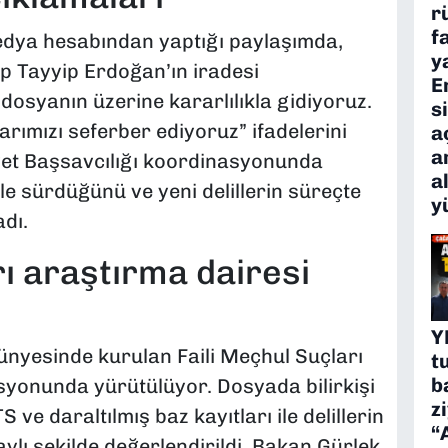
r
f
edya hesabından yaptığı paylaşımda,
y
 Tayyip Erdoğan’ın iradesi
E
dosyanın üzerine kararlılıkla gidiyoruz.
s
larımızı seferber ediyoruz” ifadelerini
a
a
yet Başsavcılığı koordinasyonunda
a
le sürdüğünü ve yeni delillerin süreçte
y
adı.
rı araştırma dairesi
Y
ünyesinde kurulan Faili Meçhul Suçları
t
b
syonunda yürütülüyor. Dosyada bilirkişi
z
 ve daraltılmış baz kayıtları ile delillerin
“
aylı şekilde değerlendirildi. Bakan Gürlek,