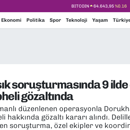
DOLAR
47,6704
%0
EURO
55,0406
%-0.08
Ekonomi
Politika
Spor
Teknoloji
Yaşam
Türkiy
STERLİN
64,2143
%0
GRAM ALTIN
6500.87
%0.12
BİST100
13.799
%70
BITCOIN
64.643,95
%0.16
k soruşturmasında 9 ilde 
heli gözaltında
zamanlı düzenlenen operasyonla Doruk
hakkında gözaltı kararı alındı. Delille
en soruşturma, özel ekipler ve koordin