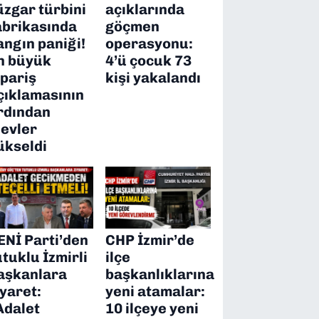
üzgar türbini
açıklarında
abrikasında
göçmen
angın paniği!
operasyonu:
n büyük
4’ü çocuk 73
ipariş
kişi yakalandı
çıklamasının
rdından
levler
ükseldi
ENİ Parti’den
CHP İzmir’de
utuklu İzmirli
ilçe
aşkanlara
başkanlıklarına
iyaret:
yeni atamalar:
Adalet
10 ilçeye yeni