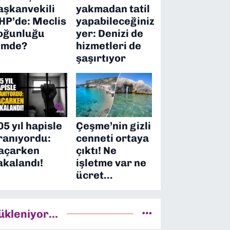
aşkanvekili
yakmadan tatil
HP’de: Meclis
yapabileceğiniz
oğunluğu
yer: Denizi de
imde?
hizmetleri de
şaşırtıyor
05 yıl hapisle
Çeşme’nin gizli
ranıyordu:
cenneti ortaya
açarken
çıktı! Ne
akalandı!
işletme var ne
ücret…
ükleniyor...