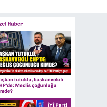
zel Haber
aşkan tutuklu, başkanvekili
HP’de: Meclis çoğunluğu
imde?
İYİ Parti