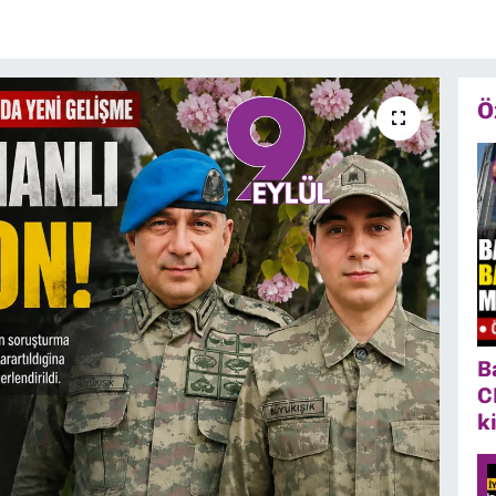
Ö
B
C
k