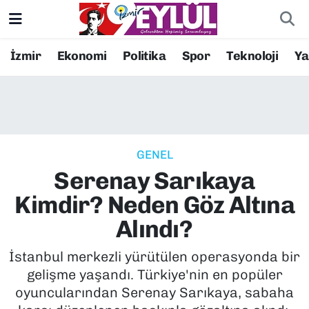
Resmi İlanlar
Konak Nöbetçi Eczaneler
İzmir
Ekonomi
Politika
Spor
Teknoloji
Y
BİLİM
Konak Hava Durumu
DÜNYA
Konak Trafik Yoğunluk Haritası
GENEL
EĞİTİM
Süper Lig Puan Durumu ve Fikstür
Serenay Sarıkaya
EKONOMİ
Tüm Manşetler
Kimdir? Neden Göz Altına
Alındı?
KÜLTÜR SANAT
Son Dakika Haberleri
İstanbul merkezli yürütülen operasyonda bir
MAGAZİN
Haber Arşivi
gelişme yaşandı. Türkiye'nin en popüler
oyuncularından Serenay Sarıkaya, sabaha
POLİTİKA