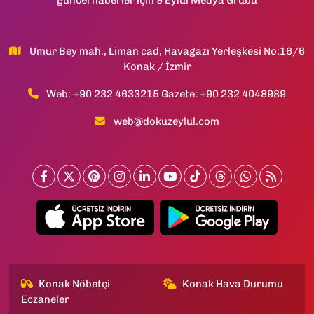
güncel haberler için 9 Eylül Medya Grubu
Umur Bey mah., Liman cad, Havagazı Yerleşkesi No:16/6
Konak / İzmir
Web: +90 232 4633215 Gazete: +90 232 4048989
web@dokuzeylul.com
Konak Nöbetçi
Konak Hava Durumu
Eczaneler