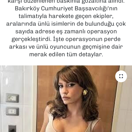
karşı düzenlenen baskınla gözaltına alındı.
Bakırköy Cumhuriyet Başsavcılığı'nın
SAĞLIK
talimatıyla harekete geçen ekipler,
aralarında ünlü isimlerin de bulunduğu çok
SPOR
sayıda adrese eş zamanlı operasyon
gerçekleştirdi. İşte operasyonun perde
TEKNOLOJİ
arkası ve ünlü oyuncunun geçmişine dair
merak edilen tüm detaylar.
YAŞAM
YEREL YÖNETİMLER