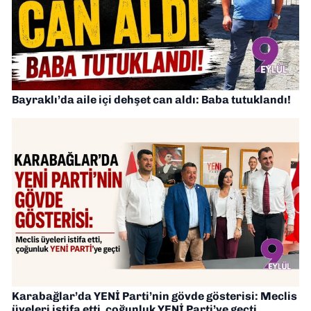
Bayraklı’da aile içi dehşet can aldı: Baba tutuklandı!
Karabağlar’da YENİ Parti’nin gövde gösterisi: Meclis
üyeleri istifa etti, çoğunluk YENİ Parti’ye geçti