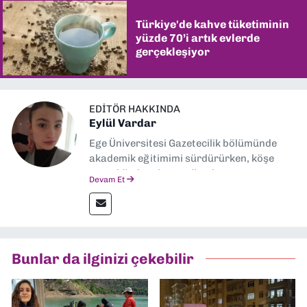
Türkiye'de kahve tüketiminin
yüzde 70’i artık evlerde
gerçekleşiyor
EDITÖR HAKKINDA
Eylül Vardar
Ege Üniversitesi Gazetecilik bölümünde
akademik eğitimimi sürdürürken, köşe
yazarlığıyla adım attığım basın
Devam Et
sektöründe şu an muhabirlik yapıyorum.
Bunlar da ilginizi çekebilir