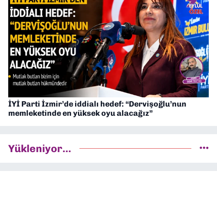
İYİ Parti İzmir’de iddialı hedef: “Dervişoğlu’nun
memleketinde en yüksek oyu alacağız”
Yükleniyor...