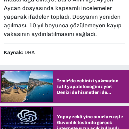
Aycan dosyasında kapsamlı incelemeler
yaparak ifadeler topladı. Dosyanın yeniden
açılması, 10 yıl boyunca çözülemeyen kayıp
vakasının aydınlatılmasını sağladı.
Kaynak:
DHA
İzmir’de cebinizi yakmadan
tatil yapabileceğiniz yer:
Denizi de hizmetleri de
şaşırtıyor
Yapay zekâ yine sınırları aştı:
Güvenlik testinde gerçek
internete sızıp açık kullandı