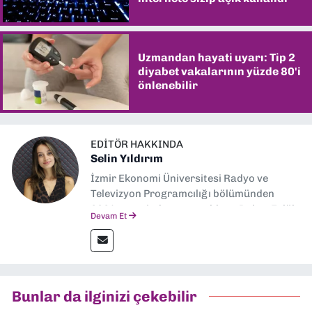
Uzmandan hayati uyarı: Tip 2
diyabet vakalarının yüzde 80'i
önlenebilir
EDITÖR HAKKINDA
Selin Yıldırım
İzmir Ekonomi Üniversitesi Radyo ve
Televizyon Programcılığı bölümünden
2024 senesinde mezun oldum. Dokuz Eylül
Devam Et
Gazetesi'nde spor yazarlığı yaparken,
editörlük görevini de üstleniyorum.
Bunlar da ilginizi çekebilir