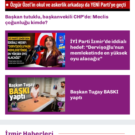
Başkan tutuklu, başkanvekili CHP’de: Meclis
çoğunluğu kimde?
İYİ Parti İzmir’de iddialı
hedef: “Dervişoğlu’nun
memleketinde en yüksek
oyu alacağız”
Başkan Tugay BASKI
yaptı
İzmir Haberleri