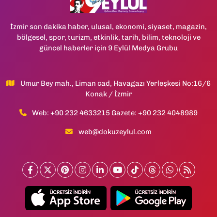
İzmir son dakika haber, ulusal, ekonomi, siyaset, magazin,
bölgesel, spor, turizm, etkinlik, tarih, bilim, teknoloji ve
güncel haberler için 9 Eylül Medya Grubu
Umur Bey mah., Liman cad, Havagazı Yerleşkesi No:16/6
Konak / İzmir
Web: +90 232 4633215 Gazete: +90 232 4048989
web@dokuzeylul.com