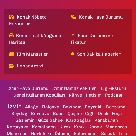
Konak Nöbetçi
Konak Hava Durumu
Eczaneler
Konak Trafik Yoğunluk
Puan Durumu ve
Haritası
Fikstür
Tüm Manşetler
Son Dakika Haberleri
Haber Arşivi
İzmir Hava Durumu
İzmir Namaz Vakitleri
Lig Fikstürü
Genel Kullanım Koşulları
Künye
İletişim
Podcast
İZMİR
Aliağa
Balçova
Bayındır
Bayraklı
Bergama
Beydağ
Bornova
Buca
Çeşme
Çiğli
Dikili
Foça
Gaziemir
Güzelbahçe
Karabağlar
Karaburun
Karşıyaka
Kemalpaşa
Kiraz
Kınık
Konak
Menderes
Menemen
Narlıdere
Ödemiş
Seferihisar
Selçuk
Tire