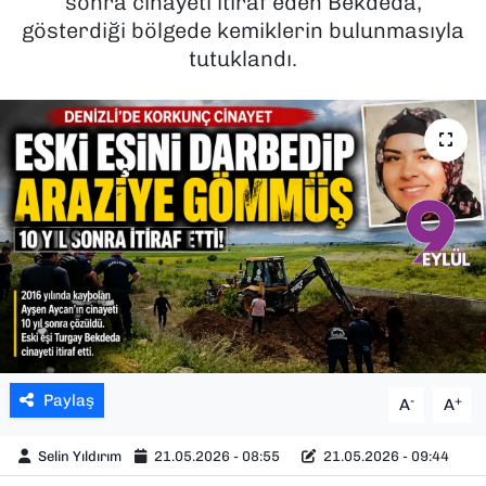
sonra cinayeti itiraf eden Bekdeda,
gösterdiği bölgede kemiklerin bulunmasıyla
SAĞLIK
tutuklandı.
SPOR
TEKNOLOJİ
YAŞAM
YEREL YÖNETİMLER
Paylaş
-
+
A
A
Selin Yıldırım
21.05.2026 - 08:55
21.05.2026 - 09:44