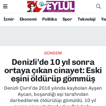
Resmi İlanlar
Konak Nöbetçi Eczaneler
İzmir
Ekonomi
Politika
Spor
Teknoloji
Y
BİLİM
Konak Hava Durumu
DÜNYA
Konak Trafik Yoğunluk Haritası
GÜNDEM
EĞİTİM
Süper Lig Puan Durumu ve Fikstür
Denizli’de 10 yıl sonra
EKONOMİ
Tüm Manşetler
ortaya çıkan cinayet: Eski
eşini öldürüp gömmüş
KÜLTÜR SANAT
Son Dakika Haberleri
Denizli Çivril’de 2016 yılında kaybolan Ayşen
MAGAZİN
Haber Arşivi
Aycan, boşandığı eşi tarafından
darbedilerek öldürülüp gömüldü. 10 yıl
POLİTİKA