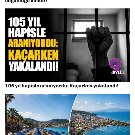
çoğunluğu kimde?
105 yıl hapisle aranıyordu: Kaçarken yakalandı!