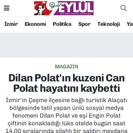
Resmi İlanlar
Konak Nöbetçi Eczaneler
İzmir
Ekonomi
Politika
Spor
Teknoloji
Y
BİLİM
Konak Hava Durumu
DÜNYA
Konak Trafik Yoğunluk Haritası
MAGAZİN
EĞİTİM
Süper Lig Puan Durumu ve Fikstür
Dilan Polat'ın kuzeni Can
EKONOMİ
Tüm Manşetler
Polat hayatını kaybetti
KÜLTÜR SANAT
Son Dakika Haberleri
İzmir'in Çeşme ilçesine bağlı turistik Alaçatı
bölgesinde tatil yapan ünlü sosyal medya
MAGAZİN
Haber Arşivi
fenomeni Dilan Polat ve eşi Engin Polat
çiftinin konakladığı lüks otelde bugün saat
POLİTİKA
14.00 sıralarında silahlı bir saldırı meydana