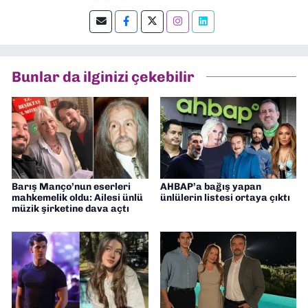
Şu an kültür-sanat muhabirliği ve
editörlük yapıyorum.
Bunlar da ilginizi çekebilir
Barış Manço’nun eserleri
AHBAP’a bağış yapan
mahkemelik oldu: Ailesi ünlü
ünlülerin listesi ortaya çıktı
müzik şirketine dava açtı