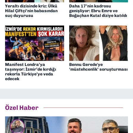
Yeraltı dizisinde kriz: Ülkü
Daha 17’nin kadrosu
Hilal Çiftçi’nin babasından
genişliyor: Ebru Emre ve
suç duyurusu
Boğaçhan Kutal diziye katıldı
Manifest Londra’ya
Bennu Gerede'ye
taşınıyor: İzmir’de kırdığı
‘müstehcenlik’ soruşturması
rekorla Türkiye’ye veda
edecek
Özel Haber