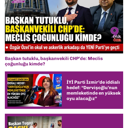
Başkan tutuklu, başkanvekili CHP’de: Meclis
çoğunluğu kimde?
İYİ Parti İzmir’de iddialı
hedef: “Dervişoğlu’nun
memleketinde en yüksek
oyu alacağız”