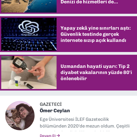
Denizi de hizmetleri de
şaşırtıyor
Yapay zekâ yine sınırları aştı:
Güvenlik testinde gerçek
internete sızıp açık kullandı
Uzmandan hayati uyarı: Tip 2
diyabet vakalarının yüzde 80'i
önlenebilir
GAZETECİ
Ömer Ceylan
Ege Üniversitesi İLEF Gazetecilik
bölümünden 2020'de mezun oldum. Çeşitli
gazetelerde editörlük, muhabirlik yaptım.
Devam Et