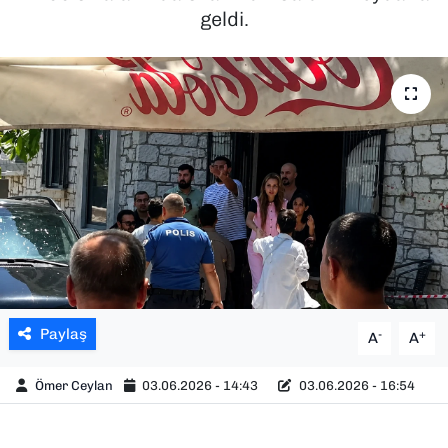
geldi.
SAĞLIK
SPOR
TEKNOLOJİ
YAŞAM
YEREL YÖNETİMLER
Paylaş
-
+
A
A
Ömer Ceylan
03.06.2026 - 14:43
03.06.2026 - 16:54