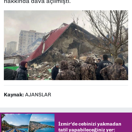
hakkında dava açılmıştı.
Kaynak:
AJANSLAR
İzmir’de cebinizi yakmadan
tatil yapabileceğiniz yer: