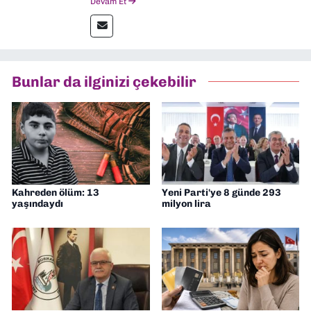
Devam Et
gazetelerinden Yeni Asır’da 36 yıl boyunca
muhabir, editör, müdür yardımcısı ve spor
müdürü olarak görev yaptım. Ayrıca Yeni
Asır TV’de 7 yıl boyunca programlar
hazırlayıp sundum. Şu anda Dokuz Eylül
Bunlar da ilginizi çekebilir
Gazetesi'nde editörlük yapıyorum
Kahreden ölüm: 13
Yeni Parti'ye 8 günde 293
yaşındaydı
milyon lira