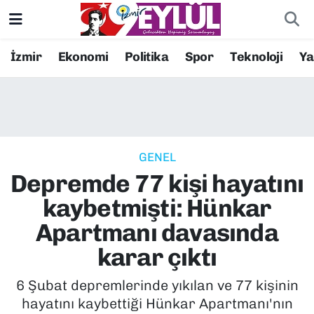
Resmi İlanlar
Konak Nöbetçi Eczaneler
İzmir
Ekonomi
Politika
Spor
Teknoloji
Y
BİLİM
Konak Hava Durumu
DÜNYA
Konak Trafik Yoğunluk Haritası
GENEL
EĞİTİM
Süper Lig Puan Durumu ve Fikstür
Depremde 77 kişi hayatını
EKONOMİ
Tüm Manşetler
kaybetmişti: Hünkar
Apartmanı davasında
KÜLTÜR SANAT
Son Dakika Haberleri
karar çıktı
MAGAZİN
Haber Arşivi
6 Şubat depremlerinde yıkılan ve 77 kişinin
hayatını kaybettiği Hünkar Apartmanı'nın
POLİTİKA