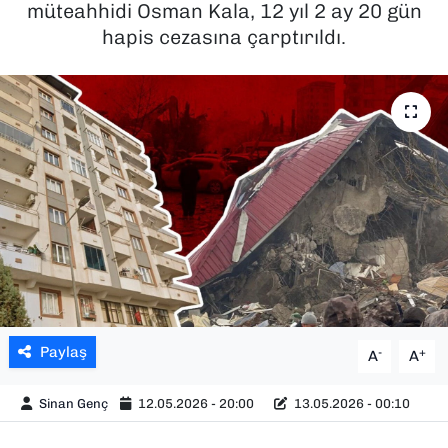
müteahhidi Osman Kala, 12 yıl 2 ay 20 gün
hapis cezasına çarptırıldı.
SAĞLIK
SPOR
TEKNOLOJİ
YAŞAM
YEREL YÖNETİMLER
Paylaş
-
+
A
A
Sinan Genç
12.05.2026 - 20:00
13.05.2026 - 00:10