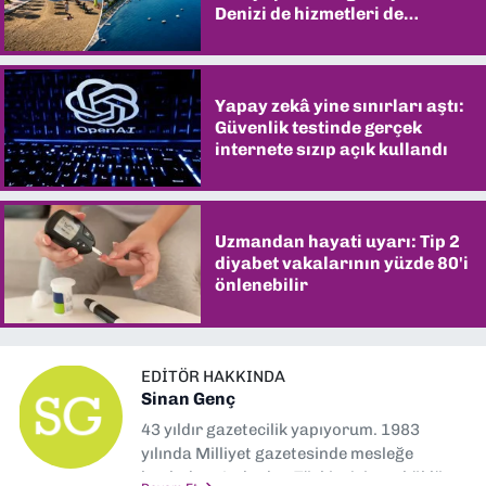
Denizi de hizmetleri de
şaşırtıyor
Yapay zekâ yine sınırları aştı:
Güvenlik testinde gerçek
internete sızıp açık kullandı
Uzmandan hayati uyarı: Tip 2
diyabet vakalarının yüzde 80'i
önlenebilir
EDITÖR HAKKINDA
Sinan Genç
43 yıldır gazetecilik yapıyorum. 1983
yılında Milliyet gazetesinde mesleğe
başladım. Ardından Türkiye’nin en köklü