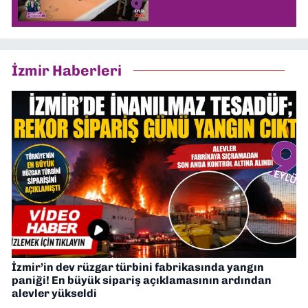
İzmir Haberleri
İzmir’in dev rüzgar türbini fabrikasında yangın
paniği! En büyük sipariş açıklamasının ardından
alevler yükseldi