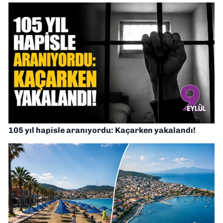
105 yıl hapisle aranıyordu: Kaçarken yakalandı!