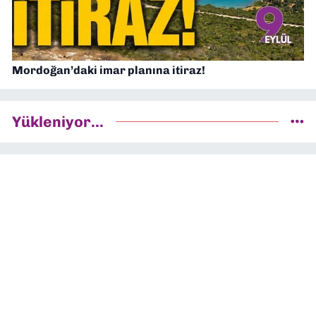
Mordoğan’daki imar planına itiraz!
Yükleniyor...