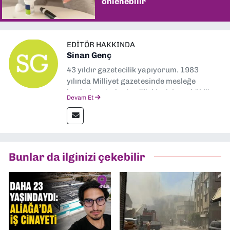
önlenebilir
EDITÖR HAKKINDA
Sinan Genç
43 yıldır gazetecilik yapıyorum. 1983
yılında Milliyet gazetesinde mesleğe
başladım. Ardından Türkiye’nin en köklü
Devam Et
gazetelerinden Yeni Asır’da 36 yıl boyunca
muhabir, editör, müdür yardımcısı ve spor
müdürü olarak görev yaptım. Ayrıca Yeni
Asır TV’de 7 yıl boyunca programlar
hazırlayıp sundum. Şu anda Dokuz Eylül
Bunlar da ilginizi çekebilir
Gazetesi'nde editörlük yapıyorum