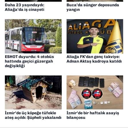
Daha 23 yaşındaydı:
Buca’da sünger deposunda
Aliağa’da iş cinayeti
yangın
ESHOT duyurdu: 4 otobüs
Aliağa FK’dan genç takviye:
hattında geçici güzergah
Adnan Aktaş kadroya katıldı
değişikliği
İzmir’de üç köpeğe tüfekle
İzmir’de bir haftalık asayiş
ateş açıldı: Şüpheli yakalandı
bilançosu