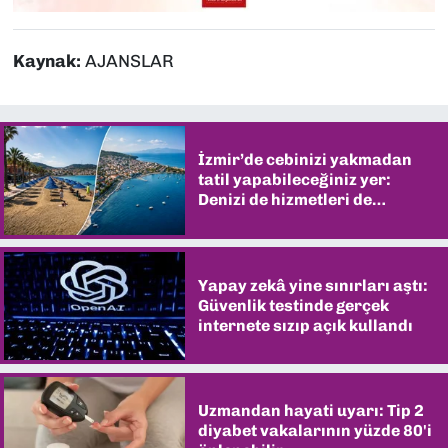
Kaynak:
AJANSLAR
İzmir’de cebinizi yakmadan
tatil yapabileceğiniz yer:
Denizi de hizmetleri de
şaşırtıyor
Yapay zekâ yine sınırları aştı:
Güvenlik testinde gerçek
internete sızıp açık kullandı
Uzmandan hayati uyarı: Tip 2
diyabet vakalarının yüzde 80'i