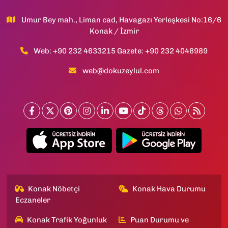
Umur Bey mah., Liman cad, Havagazı Yerleşkesi No:16/6
Konak / İzmir
Web: +90 232 4633215 Gazete: +90 232 4048989
web@dokuzeylul.com
Konak Nöbetçi
Konak Hava Durumu
Eczaneler
Konak Trafik Yoğunluk
Puan Durumu ve