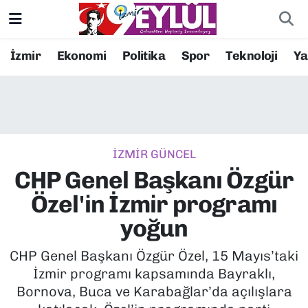
Resmi İlanlar
Konak Nöbetçi Eczaneler
İzmir
Ekonomi
Politika
Spor
Teknoloji
Y
BİLİM
Konak Hava Durumu
DÜNYA
Konak Trafik Yoğunluk Haritası
İZMİR GÜNCEL
EĞİTİM
Süper Lig Puan Durumu ve Fikstür
CHP Genel Başkanı Özgür
EKONOMİ
Tüm Manşetler
Özel'in İzmir programı
yoğun
KÜLTÜR SANAT
Son Dakika Haberleri
CHP Genel Başkanı Özgür Özel, 15 Mayıs’taki
MAGAZİN
Haber Arşivi
İzmir programı kapsamında Bayraklı,
Bornova, Buca ve Karabağlar’da açılışlara
POLİTİKA