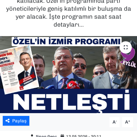
katılacak. Özel’in programında parti
yöneticileriyle geniş katılımlı bir buluşma da
SAĞLIK
yer alacak. İşte programın saat saat
detayları...
SPOR
TEKNOLOJİ
YAŞAM
YEREL YÖNETİMLER
Paylaş
-
+
A
A
Sinan Genç
12.05.2026 - 20:11