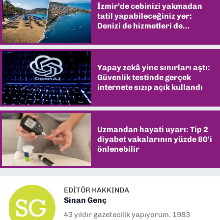
İzmir’de cebinizi yakmadan
tatil yapabileceğiniz yer:
Denizi de hizmetleri de
şaşırtıyor
Yapay zekâ yine sınırları aştı:
Güvenlik testinde gerçek
internete sızıp açık kullandı
Uzmandan hayati uyarı: Tip 2
diyabet vakalarının yüzde 80'i
önlenebilir
EDITÖR HAKKINDA
Sinan Genç
43 yıldır gazetecilik yapıyorum. 1983