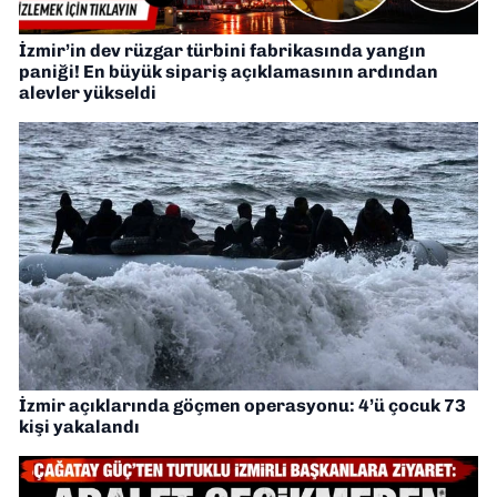
İzmir’in dev rüzgar türbini fabrikasında yangın
paniği! En büyük sipariş açıklamasının ardından
alevler yükseldi
İzmir açıklarında göçmen operasyonu: 4’ü çocuk 73
kişi yakalandı