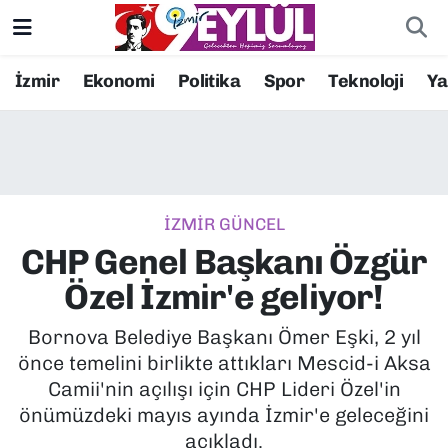
Resmi İlanlar
Konak Nöbetçi Eczaneler
İzmir
Ekonomi
Politika
Spor
Teknoloji
Y
BİLİM
Konak Hava Durumu
DÜNYA
Konak Trafik Yoğunluk Haritası
İZMİR GÜNCEL
EĞİTİM
Süper Lig Puan Durumu ve Fikstür
CHP Genel Başkanı Özgür
EKONOMİ
Tüm Manşetler
Özel İzmir'e geliyor!
KÜLTÜR SANAT
Son Dakika Haberleri
Bornova Belediye Başkanı Ömer Eşki, 2 yıl
önce temelini birlikte attıkları Mescid-i Aksa
MAGAZİN
Haber Arşivi
Camii'nin açılışı için CHP Lideri Özel'in
önümüzdeki mayıs ayında İzmir'e geleceğini
POLİTİKA
açıkladı.