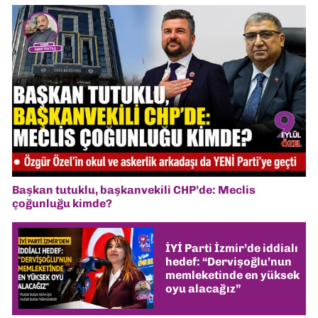
Başkan tutuklu, başkanvekili CHP’de: Meclis
çoğunluğu kimde?
İYİ Parti İzmir’de iddialı
hedef: “Dervişoğlu’nun
memleketinde en yüksek
oyu alacağız”