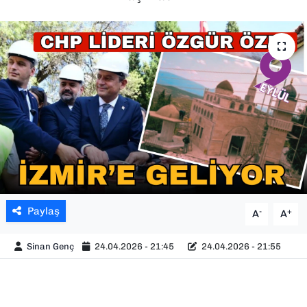
SAĞLIK
SPOR
TEKNOLOJİ
YAŞAM
YEREL YÖNETİMLER
Paylaş
-
+
A
A
Sinan Genç
24.04.2026 - 21:45
24.04.2026 - 21:55