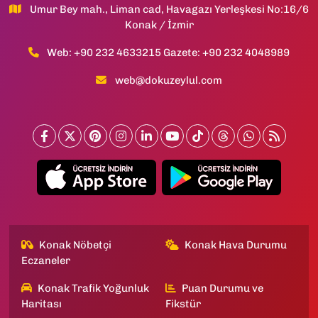
Umur Bey mah., Liman cad, Havagazı Yerleşkesi No:16/6
Konak / İzmir
Web: +90 232 4633215 Gazete: +90 232 4048989
web@dokuzeylul.com
Konak Nöbetçi
Konak Hava Durumu
Eczaneler
Konak Trafik Yoğunluk
Puan Durumu ve
Haritası
Fikstür