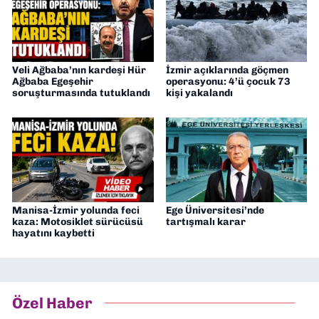
Veli Ağbaba’nın kardeşi Hür
İzmir açıklarında göçmen
Ağbaba Egeşehir
operasyonu: 4’ü çocuk 73
soruşturmasında tutuklandı
kişi yakalandı
Manisa-İzmir yolunda feci
Ege Üniversitesi’nde
kaza: Motosiklet sürücüsü
tartışmalı karar
hayatını kaybetti
Özel Haber