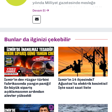
yılında Milliyet gazetesinde mesleğe
başladım. Ardından Türkiye’nin en köklü
Devam Et
gazetelerinden Yeni Asır’da 36 yıl boyunca
muhabir, editör, müdür yardımcısı ve spor
müdürü olarak görev yaptım. Ayrıca Yeni
Asır TV’de 7 yıl boyunca programlar
hazırlayıp sundum. Şu anda Dokuz Eylül
Bunlar da ilginizi çekebilir
Gazetesi'nde editörlük yapıyorum
İzmir’in dev rüzgar türbini
İzmir’in 14 ilçesinde7
fabrikasında yangın paniği!
Ağustos’ta elektrik kesintisi!
En büyük sipariş
İşte saat saat liste
açıklamasının ardından
alevler yükseldi