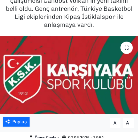
çalıştırıcısı Candost Volkan'ın yeni takımı
belli oldu. Genç antrenör, Türkiye Basketbol
SAĞLIK
Ligi ekiplerinden Kipaş İstiklalspor ile
anlaşmaya vardı.
SPOR
TEKNOLOJİ
YAŞAM
YEREL YÖNETİMLER
Paylaş
-
+
A
A
Ömer Ceylan
02.06.2026 - 13:54