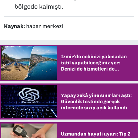
bölgede kalmıştı.
Kaynak:
haber merkezi
İzmir’de cebinizi yakmadan
tatil yapabileceğiniz yer:
Denizi de hizmetleri de
şaşırtıyor
Yapay zekâ yine sınırları aştı:
Güvenlik testinde gerçek
internete sızıp açık kullandı
Uzmandan hayati uyarı: Tip 2