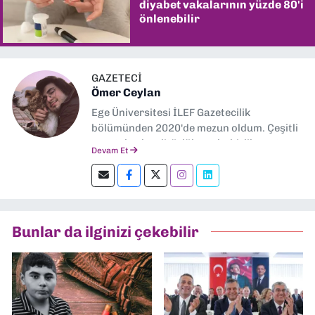
diyabet vakalarının yüzde 80'i
önlenebilir
GAZETECİ
Ömer Ceylan
Ege Üniversitesi İLEF Gazetecilik
bölümünden 2020'de mezun oldum. Çeşitli
gazetelerde editörlük, muhabirlik yaptım.
Devam Et
Şu an kültür-sanat muhabirliği ve
editörlük yapıyorum.
Bunlar da ilginizi çekebilir