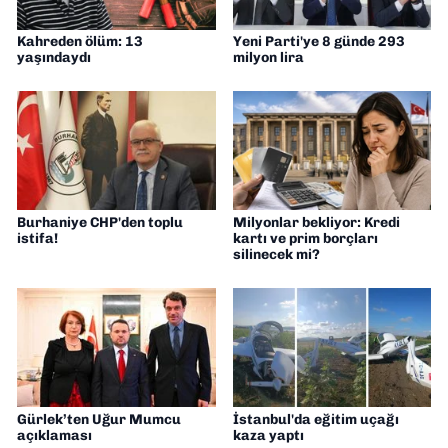
Kahreden ölüm: 13
Yeni Parti'ye 8 günde 293
yaşındaydı
milyon lira
Burhaniye CHP'den toplu
Milyonlar bekliyor: Kredi
istifa!
kartı ve prim borçları
silinecek mi?
Gürlek’ten Uğur Mumcu
İstanbul'da eğitim uçağı
açıklaması
kaza yaptı