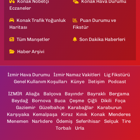
Konak Nöbetçi
Konak Hava Durumu
Eczaneler
Konak Trafik Yoğunluk
Puan Durumu ve
Haritası
Fikstür
Tüm Manşetler
Son Dakika Haberleri
Haber Arşivi
İzmir Hava Durumu
İzmir Namaz Vakitleri
Lig Fikstürü
Genel Kullanım Koşulları
Künye
İletişim
Podcast
İZMİR
Aliağa
Balçova
Bayındır
Bayraklı
Bergama
Beydağ
Bornova
Buca
Çeşme
Çiğli
Dikili
Foça
Gaziemir
Güzelbahçe
Karabağlar
Karaburun
Karşıyaka
Kemalpaşa
Kiraz
Kınık
Konak
Menderes
Menemen
Narlıdere
Ödemiş
Seferihisar
Selçuk
Tire
Torbalı
Urla