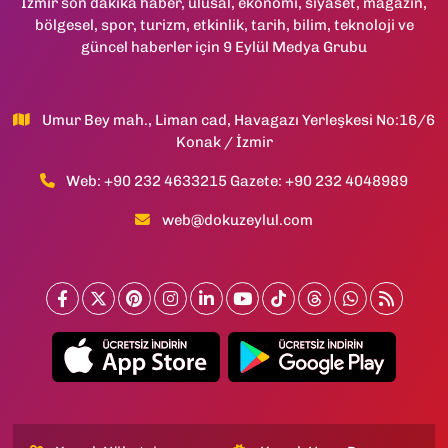
İzmir son dakika haber, ulusal, ekonomi, siyaset, magazin,
bölgesel, spor, turizm, etkinlik, tarih, bilim, teknoloji ve
güncel haberler için 9 Eylül Medya Grubu
Umur Bey mah., Liman cad, Havagazı Yerleşkesi No:16/6
Konak / İzmir
Web: +90 232 4633215 Gazete: +90 232 4048989
web@dokuzeylul.com