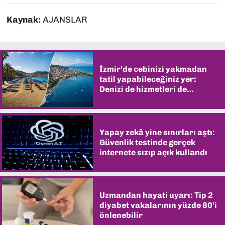
Kaynak:
AJANSLAR
İzmir’de cebinizi yakmadan
tatil yapabileceğiniz yer:
Denizi de hizmetleri de
şaşırtıyor
Yapay zekâ yine sınırları aştı:
Güvenlik testinde gerçek
internete sızıp açık kullandı
Uzmandan hayati uyarı: Tip 2
diyabet vakalarının yüzde 80'i
önlenebilir