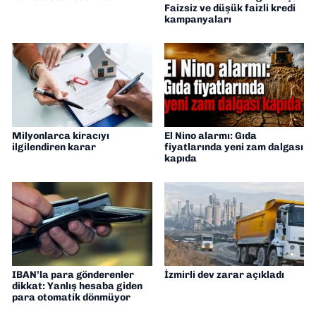
Faizsiz ve düşük faizli kredi
kampanyaları
Milyonlarca kiracıyı
El Nino alarmı: Gıda
ilgilendiren karar
fiyatlarında yeni zam dalgası
kapıda
IBAN’la para gönderenler
İzmirli dev zarar açıkladı
dikkat: Yanlış hesaba giden
para otomatik dönmüyor