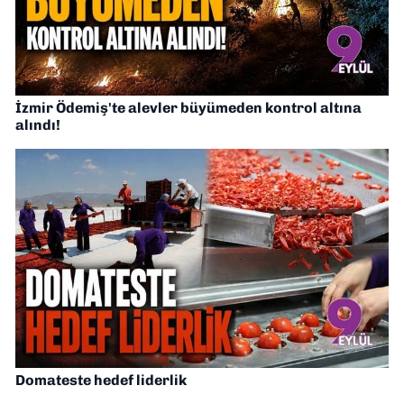
İzmir Ödemiş'te alevler büyümeden kontrol altına
alındı!
Domateste hedef liderlik