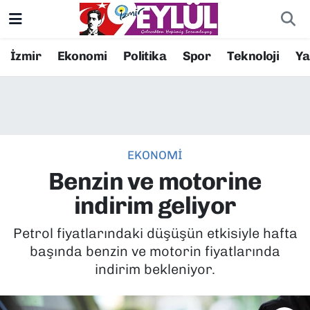
Resmi İlanlar
Konak Nöbetçi Eczaneler
İzmir
Ekonomi
Politika
Spor
Teknoloji
Y
BİLİM
Konak Hava Durumu
DÜNYA
Konak Trafik Yoğunluk Haritası
EKONOMİ
EĞİTİM
Süper Lig Puan Durumu ve Fikstür
Benzin ve motorine
EKONOMİ
Tüm Manşetler
indirim geliyor
KÜLTÜR SANAT
Son Dakika Haberleri
Petrol fiyatlarındaki düşüşün etkisiyle hafta
başında benzin ve motorin fiyatlarında
MAGAZİN
Haber Arşivi
indirim bekleniyor.
POLİTİKA