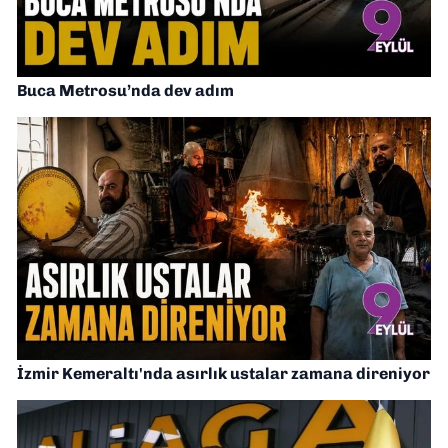
Buca Metrosu’nda dev adım
İzmir Kemeraltı'nda asırlık ustalar zamana direniyor