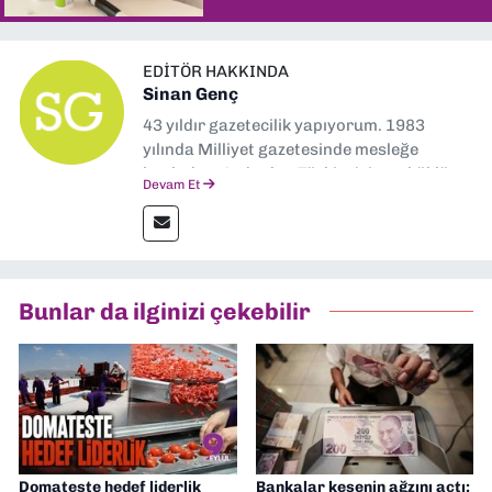
EDITÖR HAKKINDA
Sinan Genç
43 yıldır gazetecilik yapıyorum. 1983
yılında Milliyet gazetesinde mesleğe
başladım. Ardından Türkiye’nin en köklü
Devam Et
gazetelerinden Yeni Asır’da 36 yıl boyunca
muhabir, editör, müdür yardımcısı ve spor
müdürü olarak görev yaptım. Ayrıca Yeni
Asır TV’de 7 yıl boyunca programlar
hazırlayıp sundum. Şu anda Dokuz Eylül
Bunlar da ilginizi çekebilir
Gazetesi'nde editörlük yapıyorum
Domateste hedef liderlik
Bankalar kesenin ağzını açtı: