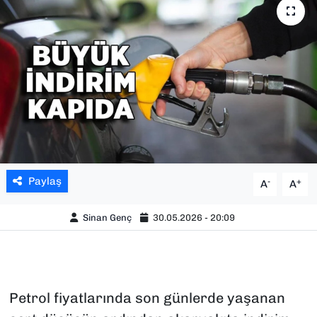
SAĞLIK
SPOR
TEKNOLOJİ
YAŞAM
YEREL YÖNETİMLER
Paylaş
-
+
A
A
Sinan Genç
30.05.2026 - 20:09
Petrol fiyatlarında son günlerde yaşanan