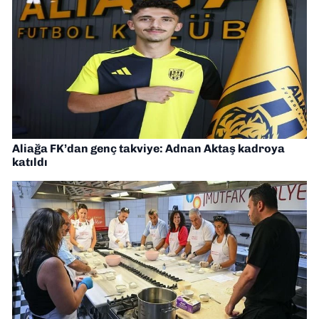
Aliağa FK’dan genç takviye: Adnan Aktaş kadroya
katıldı