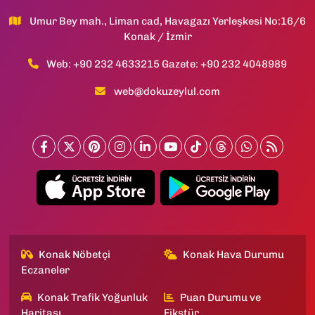
Umur Bey mah., Liman cad, Havagazı Yerleşkesi No:16/6
Konak / İzmir
Web: +90 232 4633215 Gazete: +90 232 4048989
web@dokuzeylul.com
Konak Nöbetçi
Konak Hava Durumu
Eczaneler
Konak Trafik Yoğunluk
Puan Durumu ve
Haritası
Fikstür