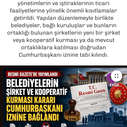
yönetimlerin ve iştiraklerinin ticari
faaliyetlerine yönelik önemli kısıtlamalar
SAĞLIK
getirildi. Yapılan düzenlemeyle birlikte
belediyeler, bağlı kuruluşlar ve bunların
SPOR
ortaklığı bulunan şirketlerin yeni bir şirket
TEKNOLOJİ
veya kooperatif kurması ya da mevcut
ortaklıklara katılması doğrudan
YAŞAM
Cumhurbaşkanı iznine tabi kılındı.
YEREL YÖNETİMLER