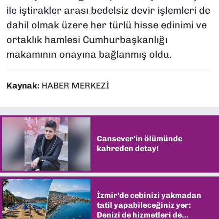
ile iştirakler arası bedelsiz devir işlemleri de
dahil olmak üzere her türlü hisse edinimi ve
ortaklık hamlesi Cumhurbaşkanlığı
makamının onayına bağlanmış oldu.
Kaynak:
HABER MERKEZİ
Cansever'in ölümünde
kahreden detay!
İzmir’de cebinizi yakmadan
tatil yapabileceğiniz yer:
Denizi de hizmetleri de