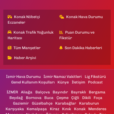
Konak Nöbetçi
Konak Hava Durumu
Eczaneler
Konak Trafik Yoğunluk
Puan Durumu ve
Haritası
Fikstür
Tüm Manşetler
Son Dakika Haberleri
Haber Arşivi
İzmir Hava Durumu
İzmir Namaz Vakitleri
Lig Fikstürü
Genel Kullanım Koşulları
Künye
İletişim
Podcast
İZMİR
Aliağa
Balçova
Bayındır
Bayraklı
Bergama
Beydağ
Bornova
Buca
Çeşme
Çiğli
Dikili
Foça
Gaziemir
Güzelbahçe
Karabağlar
Karaburun
Karşıyaka
Kemalpaşa
Kiraz
Kınık
Konak
Menderes