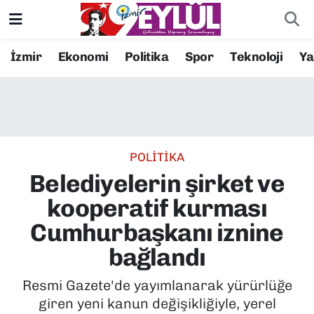
Resmi İlanlar
Konak Nöbetçi Eczaneler
İzmir
Ekonomi
Politika
Spor
Teknoloji
Y
BİLİM
Konak Hava Durumu
DÜNYA
Konak Trafik Yoğunluk Haritası
POLİTİKA
EĞİTİM
Süper Lig Puan Durumu ve Fikstür
Belediyelerin şirket ve
EKONOMİ
Tüm Manşetler
kooperatif kurması
Cumhurbaşkanı iznine
KÜLTÜR SANAT
Son Dakika Haberleri
bağlandı
MAGAZİN
Haber Arşivi
Resmi Gazete'de yayımlanarak yürürlüğe
giren yeni kanun değişikliğiyle, yerel
POLİTİKA