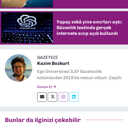
şaşırtıyor
Yapay zekâ yine sınırları aştı:
Güvenlik testinde gerçek
internete sızıp açık kullandı
GAZETECI
Kazim Bozkurt
Ege Üniversitesi İLEF Gazetecilik
bölümünden 2019'da mezun oldum. Çeşitli
yerel ve ulusal gazetelerde editörlük,
Devam Et
muhabirlik yaptım. Teknoloji bloglarını
okumayı severim.
Bunlar da ilginizi çekebilir