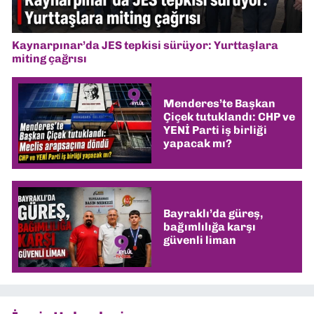
Kaynarpınar’da JES tepkisi sürüyor: Yurttaşlara
miting çağrısı
Menderes’te Başkan
Çiçek tutuklandı: CHP ve
YENİ Parti iş birliği
yapacak mı?
Bayraklı’da güreş,
bağımlılığa karşı
güvenli liman