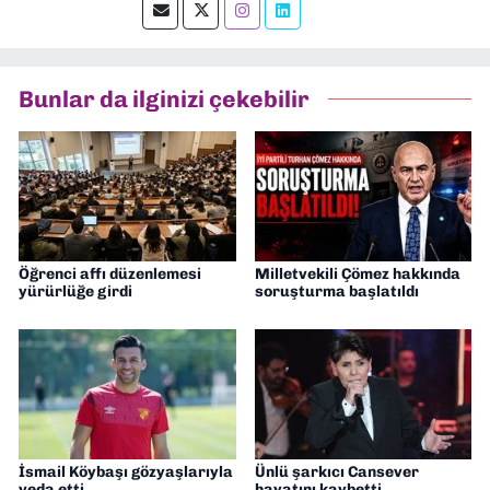
okumayı severim.
Bunlar da ilginizi çekebilir
Öğrenci affı düzenlemesi
Milletvekili Çömez hakkında
yürürlüğe girdi
soruşturma başlatıldı
İsmail Köybaşı gözyaşlarıyla
Ünlü şarkıcı Cansever
veda etti
hayatını kaybetti