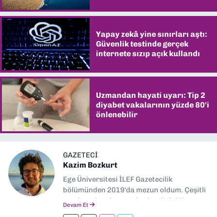
şaşırtıyor
Yapay zekâ yine sınırları aştı:
Güvenlik testinde gerçek
internete sızıp açık kullandı
Uzmandan hayati uyarı: Tip 2
diyabet vakalarının yüzde 80'i
önlenebilir
GAZETECI
Kazim Bozkurt
Ege Üniversitesi İLEF Gazetecilik
bölümünden 2019'da mezun oldum. Çeşitli
yerel ve ulusal gazetelerde editörlük,
Devam Et
muhabirlik yaptım. Teknoloji bloglarını