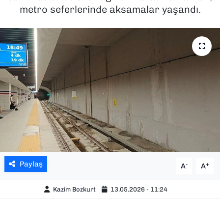
metro seferlerinde aksamalar yaşandı.
SAĞLIK
SPOR
TEKNOLOJİ
YAŞAM
YEREL YÖNETİMLER
Paylaş
-
+
A
A
Kazim Bozkurt
13.05.2026 - 11:24