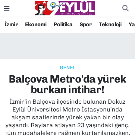
Resmi İlanlar
Konak Nöbetçi Eczaneler
İzmir
Ekonomi
Politika
Spor
Teknoloji
Y
BİLİM
Konak Hava Durumu
DÜNYA
Konak Trafik Yoğunluk Haritası
GENEL
EĞİTİM
Süper Lig Puan Durumu ve Fikstür
Balçova Metro'da yürek
EKONOMİ
Tüm Manşetler
burkan intihar!
KÜLTÜR SANAT
Son Dakika Haberleri
İzmir’in Balçova ilçesinde bulunan Dokuz
Eylül Üniversitesi Metro İstasyonu’nda
MAGAZİN
Haber Arşivi
akşam saatlerinde yürek yakan bir olay
yaşandı. Raylara atlayan 23 yaşındaki genç,
POLİTİKA
tüm müdahalelere rağmen kurtarılamazken,