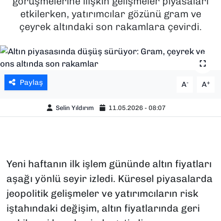
görüşmelerine ilişkin gelişmeler piyasaları
etkilerken, yatırımcılar gözünü gram ve
SAĞLIK
çeyrek altındaki son rakamlara çevirdi.
SPOR
TEKNOLOJİ
Paylaş
-
+
A
A
YAŞAM
Selin Yıldırım
11.05.2026 - 08:07
YEREL YÖNETİMLER
Yeni haftanın ilk işlem gününde altın fiyatları
aşağı yönlü seyir izledi. Küresel piyasalarda
jeopolitik gelişmeler ve yatırımcıların risk
iştahındaki değişim, altın fiyatlarında geri