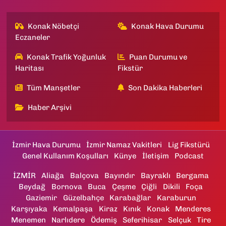
Konak Nöbetçi
Konak Hava Durumu
Eczaneler
Konak Trafik Yoğunluk
Puan Durumu ve
Haritası
Fikstür
Tüm Manşetler
Son Dakika Haberleri
Haber Arşivi
İzmir Hava Durumu
İzmir Namaz Vakitleri
Lig Fikstürü
Genel Kullanım Koşulları
Künye
İletişim
Podcast
İZMİR
Aliağa
Balçova
Bayındır
Bayraklı
Bergama
Beydağ
Bornova
Buca
Çeşme
Çiğli
Dikili
Foça
Gaziemir
Güzelbahçe
Karabağlar
Karaburun
Karşıyaka
Kemalpaşa
Kiraz
Kınık
Konak
Menderes
Menemen
Narlıdere
Ödemiş
Seferihisar
Selçuk
Tire