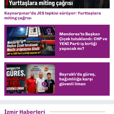
Kaynarpınar’da JES tepkisi sürüyor: Yurttaşlara
miting çağrısı
Menderes’te Başkan
Çiçek tutuklandı: CHP ve
YENİ Parti iş birliği
yapacak mı?
Bayraklı’da güreş,
bağımlılığa karşı
güvenli liman
İzmir Haberleri