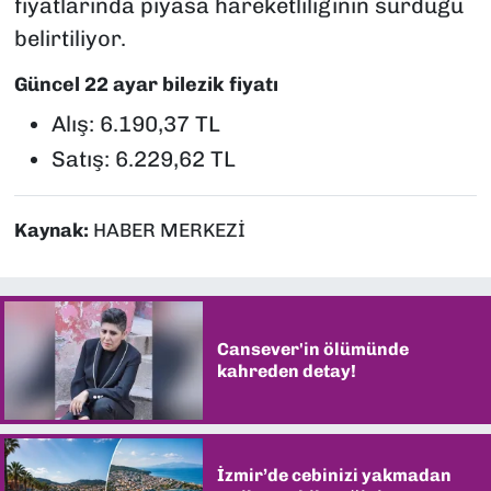
fiyatlarında piyasa hareketliliğinin sürdüğü
belirtiliyor.
Güncel 22 ayar bilezik fiyatı
Alış: 6.190,37 TL
Satış: 6.229,62 TL
Kaynak:
HABER MERKEZİ
Cansever'in ölümünde
kahreden detay!
İzmir’de cebinizi yakmadan