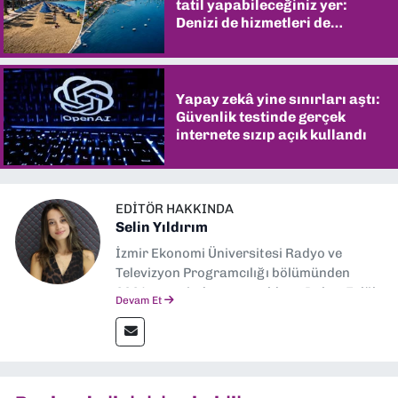
tatil yapabileceğiniz yer:
Denizi de hizmetleri de
şaşırtıyor
Yapay zekâ yine sınırları aştı:
Güvenlik testinde gerçek
internete sızıp açık kullandı
EDITÖR HAKKINDA
Selin Yıldırım
İzmir Ekonomi Üniversitesi Radyo ve
Televizyon Programcılığı bölümünden
2024 senesinde mezun oldum. Dokuz Eylül
Devam Et
Gazetesi'nde spor yazarlığı yaparken,
editörlük görevini de üstleniyorum.