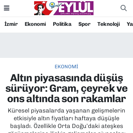
Resmi İlanlar
Konak Nöbetçi Eczaneler
İzmir
Ekonomi
Politika
Spor
Teknoloji
Y
BİLİM
Konak Hava Durumu
DÜNYA
Konak Trafik Yoğunluk Haritası
EKONOMİ
EĞİTİM
Süper Lig Puan Durumu ve Fikstür
Altın piyasasında düşüş
EKONOMİ
Tüm Manşetler
sürüyor: Gram, çeyrek ve
ons altında son rakamlar
KÜLTÜR SANAT
Son Dakika Haberleri
Küresel piyasalarda yaşanan gelişmelerin
MAGAZİN
Haber Arşivi
etkisiyle altın fiyatları haftaya düşüşle
başladı. Özellikle Orta Doğu’daki ateşkes
POLİTİKA