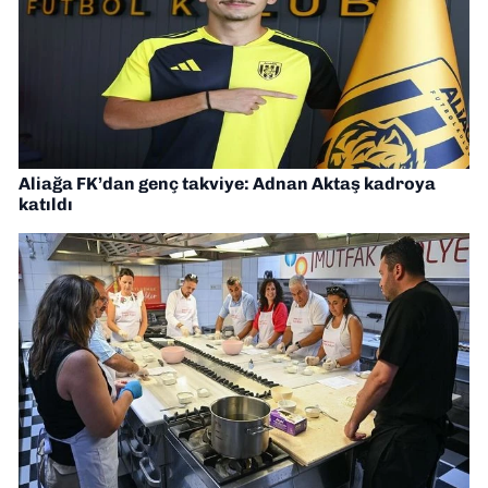
Aliağa FK’dan genç takviye: Adnan Aktaş kadroya
katıldı