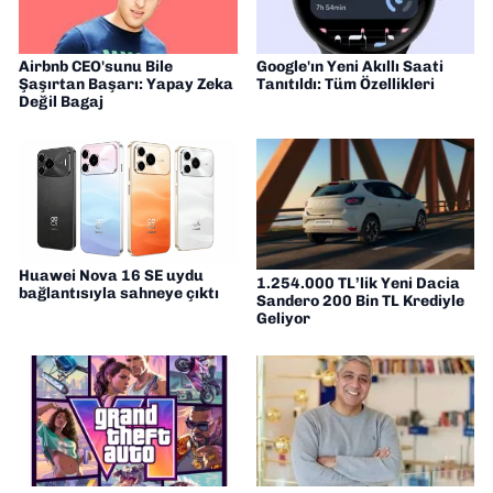
Airbnb CEO'sunu Bile
Google'ın Yeni Akıllı Saati
Şaşırtan Başarı: Yapay Zeka
Tanıtıldı: Tüm Özellikleri
Değil Bagaj
Huawei Nova 16 SE uydu
1.254.000 TL’lik Yeni Dacia
bağlantısıyla sahneye çıktı
Sandero 200 Bin TL Krediyle
Geliyor