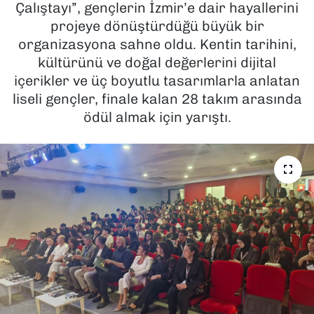
Çalıştayı”, gençlerin İzmir’e dair hayallerini
projeye dönüştürdüğü büyük bir
SAĞLIK
organizasyona sahne oldu. Kentin tarihini,
kültürünü ve doğal değerlerini dijital
SPOR
içerikler ve üç boyutlu tasarımlarla anlatan
TEKNOLOJİ
liseli gençler, finale kalan 28 takım arasında
ödül almak için yarıştı.
YAŞAM
YEREL YÖNETİMLER