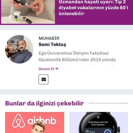
Uzmandan hayati uyarı: Tip 2
diyabet vakalarının yüzde 80'i
önlenebilir
MUHABIR
Semi Tektaş
Ege Üniversitesi İletişim Fakültesi
Gazetecilik Bölümü’nden 2019 yılında
mezun oldum. Mezuniyetimin ardından
Devam Et
Ekonomik Çözüm, Yeni İzmir ve İlkses
Gazetesi gibi yayınlarda görev alarak
gazetecilik kariyerime başladım. Şubat
2026’dan bu yana ise Dokuz Eylül
Gazetesi’nde politika ve ekonomi
Bunlar da ilginizi çekebilir
muhabirliği yapıyorum.