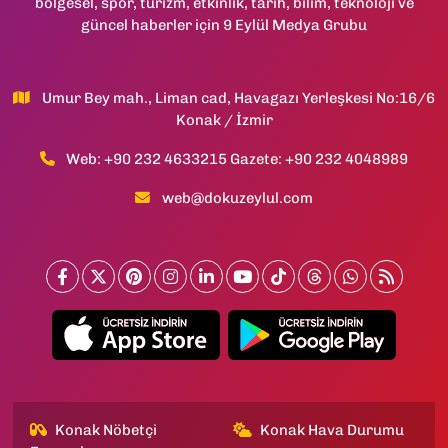
bölgesel, spor, turizm, etkinlik, tarih, bilim, teknoloji ve
güncel haberler için 9 Eylül Medya Grubu
Umur Bey mah., Liman cad, Havagazı Yerleşkesi No:16/6
Konak / İzmir
Web: +90 232 4633215 Gazete: +90 232 4048989
web@dokuzeylul.com
Konak Nöbetçi
Konak Hava Durumu