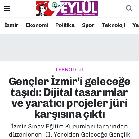
Resmi İlanlar
Konak Nöbetçi Eczaneler
İzmir
Ekonomi
Politika
Spor
Teknoloji
Y
BİLİM
Konak Hava Durumu
DÜNYA
Konak Trafik Yoğunluk Haritası
TEKNOLOJİ
EĞİTİM
Süper Lig Puan Durumu ve Fikstür
Gençler İzmir’i geleceğe
EKONOMİ
Tüm Manşetler
taşıdı: Dijital tasarımlar
ve yaratıcı projeler jüri
KÜLTÜR SANAT
Son Dakika Haberleri
karşısına çıktı
MAGAZİN
Haber Arşivi
İzmir Sınav Eğitim Kurumları tarafından
düzenlenen “II. Yerelden Geleceğe Gençlik
POLİTİKA