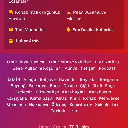
Eczaneler
Konak Trafik Yoğunluk
Puan Durumu ve
Haritası
Fikstür
Tüm Manşetler
Son Dakika Haberleri
Haber Arşivi
İzmir Hava Durumu
İzmir Namaz Vakitleri
Lig Fikstürü
Genel Kullanım Koşulları
Künye
İletişim
Podcast
İZMİR
Aliağa
Balçova
Bayındır
Bayraklı
Bergama
Beydağ
Bornova
Buca
Çeşme
Çiğli
Dikili
Foça
Gaziemir
Güzelbahçe
Karabağlar
Karaburun
Karşıyaka
Kemalpaşa
Kiraz
Kınık
Konak
Menderes
Menemen
Narlıdere
Ödemiş
Seferihisar
Selçuk
Tire
Torbalı
Urla
Haber Yazılımı:
TE Bilişim