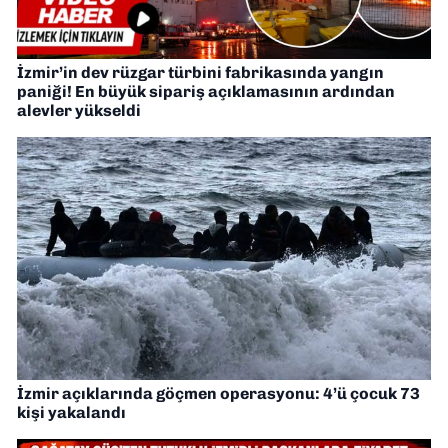
İzmir’in dev rüzgar türbini fabrikasında yangın
paniği! En büyük sipariş açıklamasının ardından
alevler yükseldi
İzmir açıklarında göçmen operasyonu: 4’ü çocuk 73
kişi yakalandı