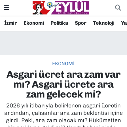
Resmi İlanlar
Konak Nöbetçi Eczaneler
İzmir
Ekonomi
Politika
Spor
Teknoloji
Y
BİLİM
Konak Hava Durumu
DÜNYA
Konak Trafik Yoğunluk Haritası
EKONOMİ
EĞİTİM
Süper Lig Puan Durumu ve Fikstür
Asgari ücret ara zam var
EKONOMİ
Tüm Manşetler
mı? Asgari ücrete ara
zam gelecek mi?
KÜLTÜR SANAT
Son Dakika Haberleri
2026 yılı itibarıyla belirlenen asgari ücretin
MAGAZİN
Haber Arşivi
ardından, çalışanlar ara zam beklentisi içine
girdi. Peki, ara zam olacak mı? Hükümetten
POLİTİKA