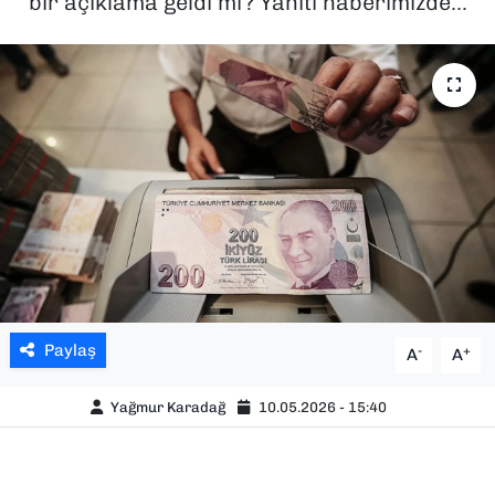
bir açıklama geldi mi? Yanıtı haberimizde...
SAĞLIK
SPOR
TEKNOLOJİ
YAŞAM
YEREL YÖNETİMLER
Paylaş
-
+
A
A
Yağmur Karadağ
10.05.2026 - 15:40