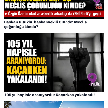
Başkan tutuklu, başkanvekili CHP’de: Meclis
çoğunluğu kimde?
105 yıl hapisle aranıyordu: Kaçarken yakalandı!