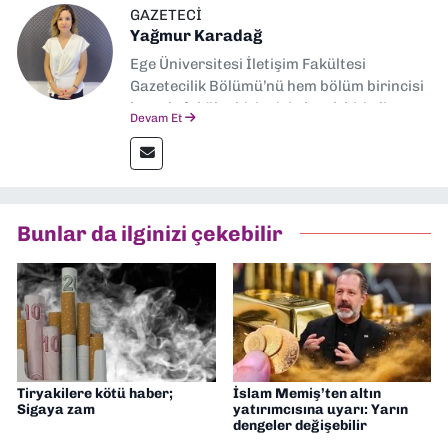
GAZETECI
Yağmur Karadağ
Ege Üniversitesi İletişim Fakültesi
Gazetecilik Bölümü’nü hem bölüm birincisi
hem de fakülte birincisi olarak bitirdim.
Devam Et
Ardından Ege Üniversitesi'nde “Siyasal
İletişim” üzerine yüksek lisans eğitimimi
tamamladım. Halen aynı anabilim dalında
“İklim Krizi Haberciliği” üzerine doktora
eğitimim sürüyor. 9 Eylül'de “Haber
Bunlar da ilginizi çekebilir
Müdürü” olarak görev almaktayım. Hak
odaklı haberciliğe dair çalışmalar
yapıyorum
Tiryakilere kötü haber;
İslam Memiş’ten altın
Sigaya zam
yatırımcısına uyarı: Yarın
dengeler değişebilir