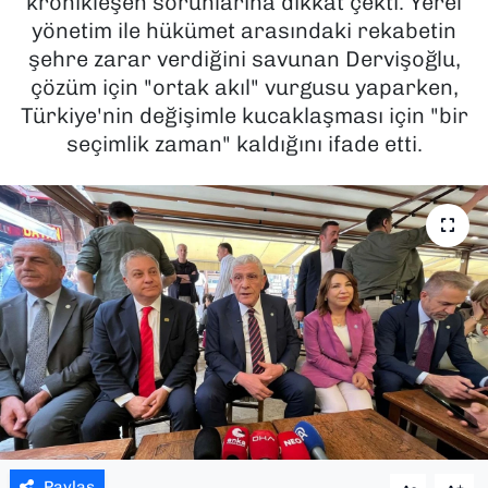
kronikleşen sorunlarına dikkat çekti. Yerel
yönetim ile hükümet arasındaki rekabetin
SAĞLIK
şehre zarar verdiğini savunan Dervişoğlu,
çözüm için "ortak akıl" vurgusu yaparken,
SPOR
Türkiye'nin değişimle kucaklaşması için "bir
seçimlik zaman" kaldığını ifade etti.
TEKNOLOJİ
YAŞAM
YEREL YÖNETİMLER
Paylaş
-
+