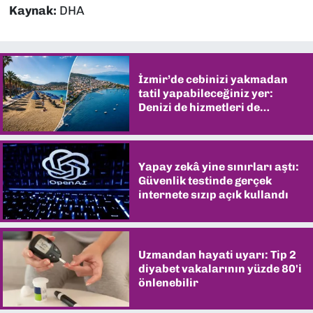
Kaynak:
DHA
İzmir’de cebinizi yakmadan
tatil yapabileceğiniz yer:
Denizi de hizmetleri de
şaşırtıyor
Yapay zekâ yine sınırları aştı:
Güvenlik testinde gerçek
internete sızıp açık kullandı
Uzmandan hayati uyarı: Tip 2
diyabet vakalarının yüzde 80'i
önlenebilir