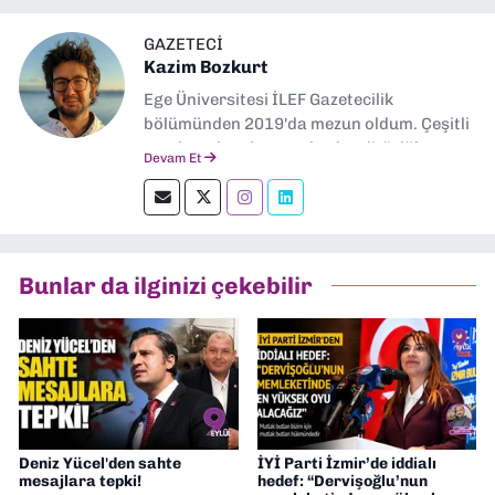
GAZETECI
Kazim Bozkurt
Ege Üniversitesi İLEF Gazetecilik
bölümünden 2019'da mezun oldum. Çeşitli
yerel ve ulusal gazetelerde editörlük,
Devam Et
muhabirlik yaptım. Teknoloji bloglarını
okumayı severim.
Bunlar da ilginizi çekebilir
Deniz Yücel'den sahte
İYİ Parti İzmir’de iddialı
mesajlara tepki!
hedef: “Dervişoğlu’nun