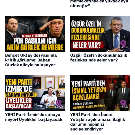
memleketinde en yüksek oyu
alacağız”
Behçet Oktay dosyasında
Özgür Özel'in dokunulmazlık
kritik görüşme: Bakan
fezlekesinde neler var?
Gürlek aileyle buluşuyor
YENİ Parti İzmir’de sahaya
YENİ Parti'den İsmail
iniyor! Üyelikler başlayacak
Yetişkin açıklaması: Sağlık
durumu hepimizi
endişelendiriyor