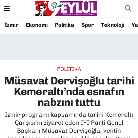
Resmi İlanlar
Konak Nöbetçi Eczaneler
İzmir
Ekonomi
Politika
Spor
Teknoloji
Y
BİLİM
Konak Hava Durumu
DÜNYA
Konak Trafik Yoğunluk Haritası
POLİTİKA
EĞİTİM
Süper Lig Puan Durumu ve Fikstür
Müsavat Dervişoğlu tarihi
EKONOMİ
Tüm Manşetler
Kemeraltı’nda esnafın
nabzını tuttu
KÜLTÜR SANAT
Son Dakika Haberleri
İzmir programı kapsamında tarihi Kemeraltı
MAGAZİN
Haber Arşivi
Çarşısı’nı ziyaret eden İYİ Parti Genel
Başkanı Müsavat Dervişoğlu, kentin
POLİTİKA