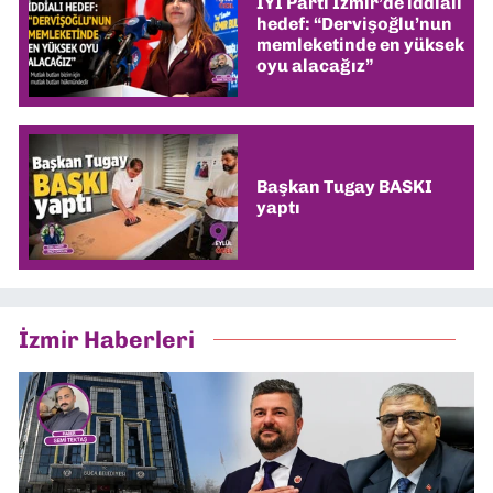
İYİ Parti İzmir’de iddialı
hedef: “Dervişoğlu’nun
memleketinde en yüksek
oyu alacağız”
Başkan Tugay BASKI
yaptı
İzmir Haberleri