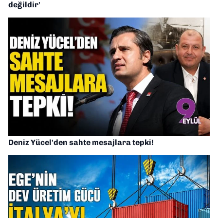
değildir'
Deniz Yücel'den sahte mesajlara tepki!