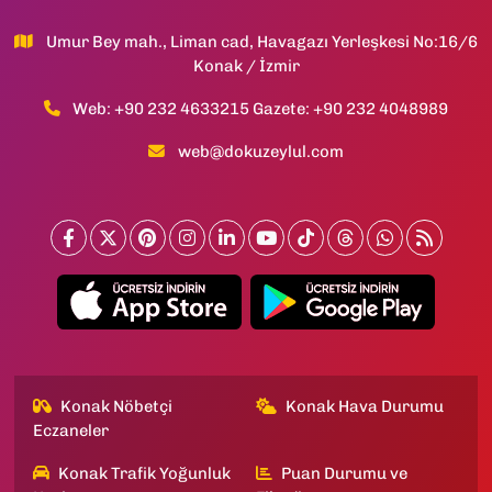
Umur Bey mah., Liman cad, Havagazı Yerleşkesi No:16/6
Konak / İzmir
Web: +90 232 4633215 Gazete: +90 232 4048989
web@dokuzeylul.com
Konak Nöbetçi
Konak Hava Durumu
Eczaneler
Konak Trafik Yoğunluk
Puan Durumu ve