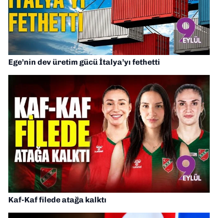
Ege’nin dev üretim gücü İtalya’yı fethetti
Kaf-Kaf filede atağa kalktı