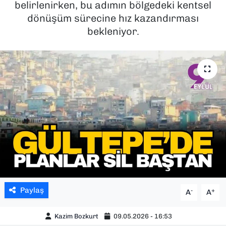
belirlenirken, bu adımın bölgedeki kentsel
dönüşüm sürecine hız kazandırması
SAĞLIK
bekleniyor.
SPOR
TEKNOLOJİ
YAŞAM
YEREL YÖNETİMLER
Paylaş
-
+
A
A
Kazim Bozkurt
09.05.2026 - 16:53