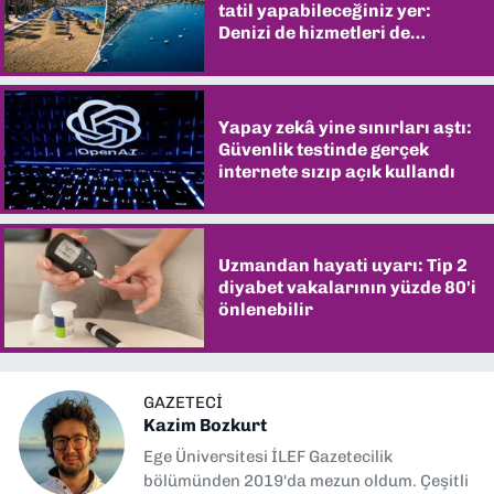
tatil yapabileceğiniz yer:
Denizi de hizmetleri de
şaşırtıyor
Yapay zekâ yine sınırları aştı:
Güvenlik testinde gerçek
internete sızıp açık kullandı
Uzmandan hayati uyarı: Tip 2
diyabet vakalarının yüzde 80'i
önlenebilir
GAZETECI
Kazim Bozkurt
Ege Üniversitesi İLEF Gazetecilik
bölümünden 2019'da mezun oldum. Çeşitli