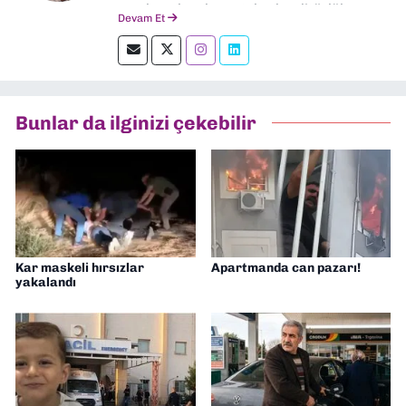
yerel ve ulusal gazetelerde editörlük,
Devam Et
muhabirlik yaptım. Teknoloji bloglarını
okumayı severim.
Bunlar da ilginizi çekebilir
Kar maskeli hırsızlar
Apartmanda can pazarı!
yakalandı