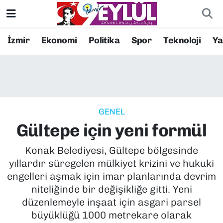
Resmi İlanlar
Konak Nöbetçi Eczaneler
İzmir
Ekonomi
Politika
Spor
Teknoloji
Y
BİLİM
Konak Hava Durumu
DÜNYA
Konak Trafik Yoğunluk Haritası
GENEL
EĞİTİM
Süper Lig Puan Durumu ve Fikstür
Gültepe için yeni formül
EKONOMİ
Tüm Manşetler
Konak Belediyesi, Gültepe bölgesinde
yıllardır süregelen mülkiyet krizini ve hukuki
KÜLTÜR SANAT
Son Dakika Haberleri
engelleri aşmak için imar planlarında devrim
niteliğinde bir değişikliğe gitti. Yeni
MAGAZİN
Haber Arşivi
düzenlemeyle inşaat için asgari parsel
büyüklüğü 1000 metrekare olarak
POLİTİKA