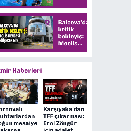
Balçova’da
kritik
bekleyiş:
Meclis
dengesi
değişecek
mi?
zmir Haberleri
ornovalı
Karşıyaka’dan
uhtarlardan
TFF çıkarması:
oğun mesaiye
Erol Zöngür
akarna
için adalet