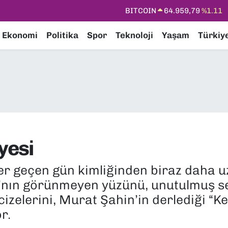
DOLAR
47,7436
%0.18
EURO
55,2510
%0.32
Ekonomi
Politika
Spor
Teknoloji
Yaşam
Türkiy
STERLİN
64,4811
%0.38
GRAM ALTIN
6660.55
%0.03
BİST100
13.779
%-14
yesi
her geçen gün kimliğinden biraz daha 
’nın görünmeyen yüzünü, unutulmuş ses
izelerini, Murat Şahin’in derlediği “Ke
r.