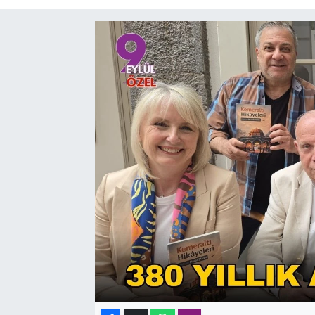
SAĞLIK
SPOR
TEKNOLOJİ
YAŞAM
YEREL YÖNETİMLER