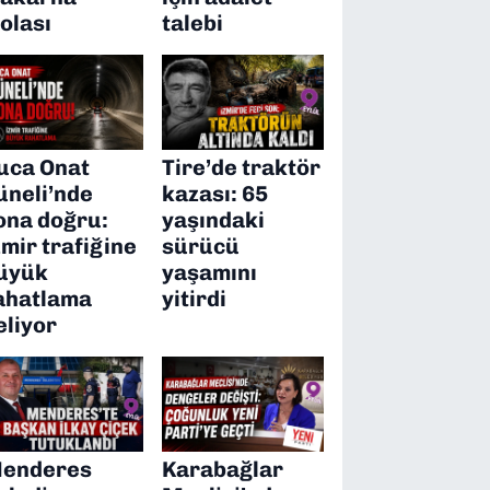
olası
talebi
uca Onat
Tire’de traktör
üneli’nde
kazası: 65
ona doğru:
yaşındaki
zmir trafiğine
sürücü
üyük
yaşamını
ahatlama
yitirdi
eliyor
enderes
Karabağlar