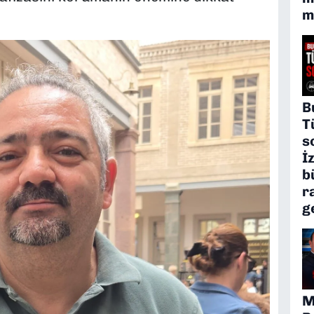
m
B
T
s
İ
b
r
g
M