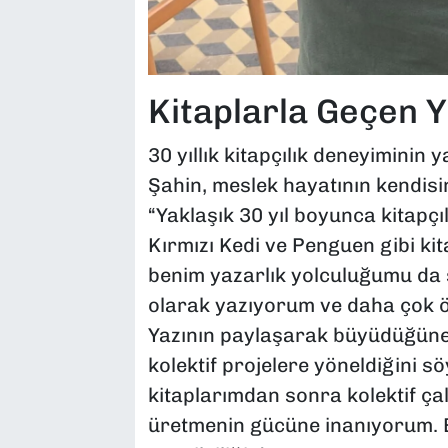
Kitaplarla Geçen Yı
30 yıllık kitapçılık deneyiminin y
Şahin, meslek hayatının kendisine
“Yaklaşık 30 yıl boyunca kitapçıl
Kırmızı Kedi ve Penguen gibi kit
benim yazarlık yolculuğumu da ş
olarak yazıyorum ve daha çok öy
Yazının paylaşarak büyüdüğüne 
kolektif projelere yöneldiğini sö
kitaplarımdan sonra kolektif ça
üretmenin gücüne inanıyorum. B