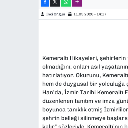
İnci Ongun
11.05.2026 - 14:17
Kemeraltı Hikayeleri, şehirlerin
olmadığını; onları asıl yaşatanı
hatırlatıyor. Okurunu, Kemeraltı
hem de duygusal bir yolculuğa çı
Han’da, İzmir Tarihi Kemeraltı
düzenlenen tanıtım ve imza günü
boyunca tanıklık etmiş İzmirliler
şehrin belleği silinmeye başlars
kalır” sözleriyle, Kemeraltı’nın