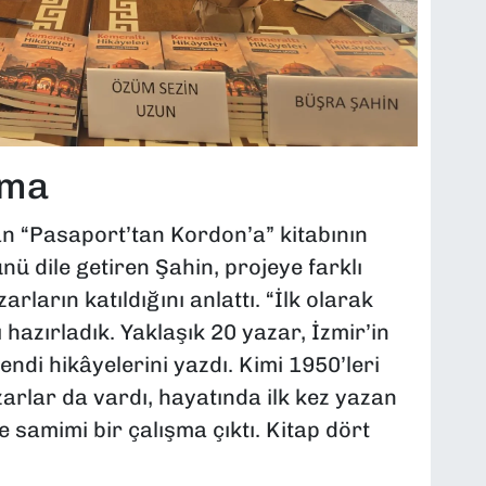
şma
olan “Pasaport’tan Kordon’a” kitabının
ü dile getiren Şahin, projeye farklı
ların katıldığını anlattı. “İlk olarak
 hazırladık. Yaklaşık 20 yazar, İzmir’in
ndi hikâyelerini yazdı. Kimi 1950’leri
zarlar da vardı, hayatında ilk kez yazan
e samimi bir çalışma çıktı. Kitap dört