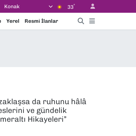
°
Konak
33
e
Yerel
Resmi İlanlar
uzaklaşsa da ruhunu hâlâ
lerini ve gündelik
meraltı Hikayeleri”