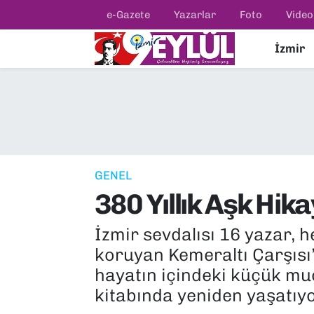
e-Gazete
Yazarlar
Foto
Video
İzmir
Resmi İlanlar
Konak Nöbetçi Eczaneler
BİLİM
Konak Hava Durumu
DÜNYA
Konak Trafik Yoğunluk Haritası
EĞİTİM
Süper Lig Puan Durumu ve Fikstür
GENEL
380 Yıllık Aşk Hika
EKONOMİ
Tüm Manşetler
İzmir sevdalısı 16 yazar, 
KÜLTÜR SANAT
Son Dakika Haberleri
koruyan Kemeraltı Çarşısı
MAGAZİN
Haber Arşivi
hayatın içindeki küçük muc
kitabında yeniden yaşatıyo
POLİTİKA