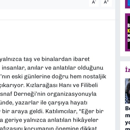
-
+
A
A
 yalnızca taş ve binalardan ibaret
n insanlar, anılar ve anlatılar olduğunu
İ
’nın eski günlerine doğru hem nostaljik
karıyor. Kızlarağası Hanı ve Filibeli
 Esnaf Derneği’nin organizasyonuyla
nde, yazarlar ile çarşıya hayatı
B
 bir araya geldi. Katılımcılar, “Eğer bir
m
a geriye yalnızca anlatılan hikâyeler
y
 hafızasını korumanın önemine dikkat
m