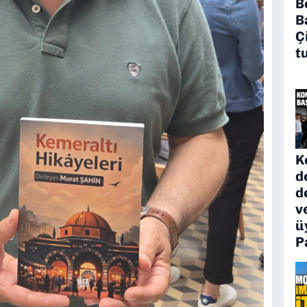
B
B
Ç
t
K
d
d
v
ü
P