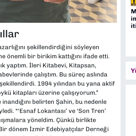
M
i
it
llar
azarlığını şekillendirdiğini söyleyen
 önemli bir birikim kattığını ifade etti.
ık yaptım. İleri Kitabevi, Kitapsan,
Y
abevlerinde çalıştım. Bu süreç aslında
ekillendirdi. 1994 yılından bu yana aktif
kü kitapları üzerine çalışıyorum.”
inandığını belirten Şahin, bu nedenle
yledi. “‘Esnaf Lokantası’ ve ‘Son Tren’
lışmalara yöneldim. Çünkü birlikte
ir dönem İzmir Edebiyatçılar Derneği