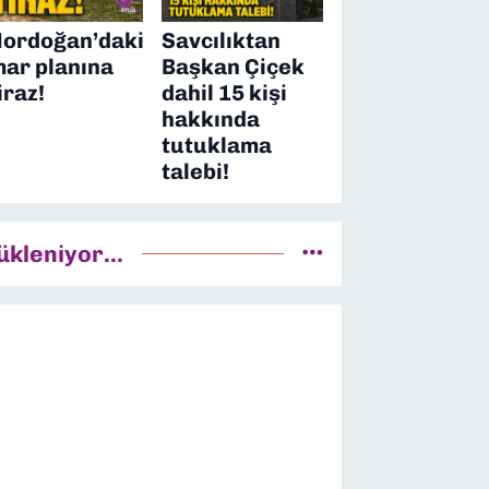
ordoğan’daki
Savcılıktan
mar planına
Başkan Çiçek
iraz!
dahil 15 kişi
hakkında
tutuklama
talebi!
ükleniyor...