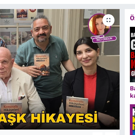
Ö
B
k