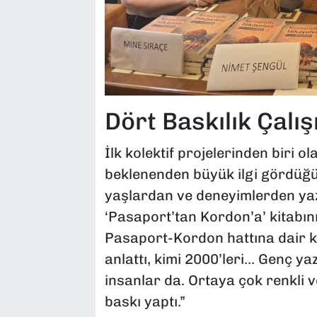
Dört Baskılık Çalı
İlk kolektif projelerinden biri 
beklenenden büyük ilgi gördüğün
yaşlardan ve deneyimlerden yazar
‘Pasaport’tan Kordon’a’ kitabını
Pasaport-Kordon hattına dair ke
anlattı, kimi 2000’leri… Genç ya
insanlar da. Ortaya çok renkli v
baskı yaptı.”