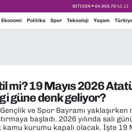
BITCOIN
64.959,79
%1.11
DOLAR
47,7436
%0.18
Ekonomi
Politika
Spor
Teknoloji
Yaşam
Türkiy
EURO
55,2510
%0.32
STERLİN
64,4811
%0.38
GRAM ALTIN
6660.55
%0.03
BİST100
13.779
%-14
til mi? 19 Mayıs 2026 Ata
i güne denk geliyor?
Gençlik ve Spor Bayramı yaklaşırken 
aştırmaya başladı. 2026 yılında salı gü
k kamu kurumu kapalı olacak. İşte 19 M