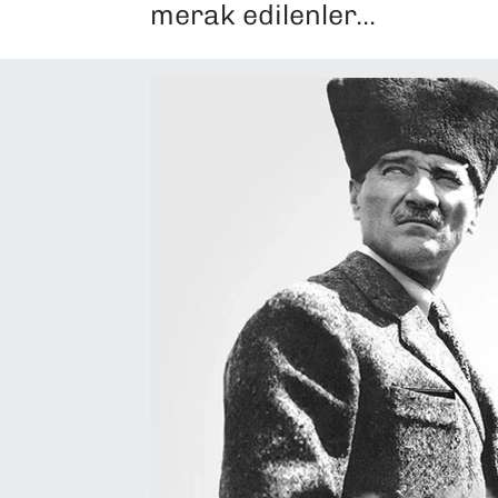
merak edilenler…
SAĞLIK
SPOR
TEKNOLOJİ
YAŞAM
YEREL YÖNETİMLER