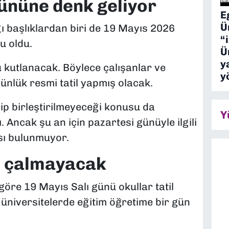
gününe denk geliyor
E
Ü
ı başlıklardan biri de 19 Mayıs 2026
“
u oldu.
Ü
y
ü kutlanacak. Böylece çalışanlar ve
y
ünlük resmi tatil yapmış olacak.
rilip birleştirilmeyeceği konusu da
Y
Ancak şu an için pazartesi günüyle ilgili
ası bulunmuyor.
li çalmayacak
 göre 19 Mayıs Salı günü okullar tatil
e üniversitelerde eğitim öğretime bir gün