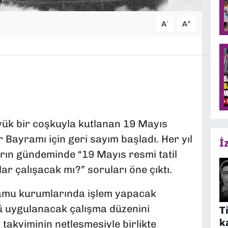
-
+
A
A
yük bir coşkuyla kutlanan 19 Mayıs
 Bayramı için geri sayım başladı. Her yıl
İ
arın gündeminde “19 Mayıs resmi tatil
lar çalışacak mı?” soruları öne çıktı.
e kamu kurumlarında işlem yapacak
ü uygulanacak çalışma düzenini
T
k
 takviminin netleşmesiyle birlikte