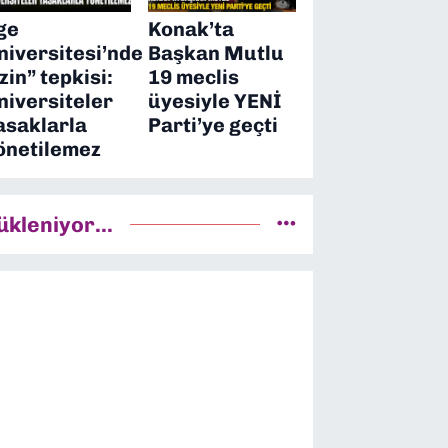
ge
Konak’ta
niversitesi’nde
Başkan Mutlu
izin” tepkisi:
19 meclis
niversiteler
üyesiyle YENİ
asaklarla
Parti’ye geçti
önetilemez
ükleniyor...