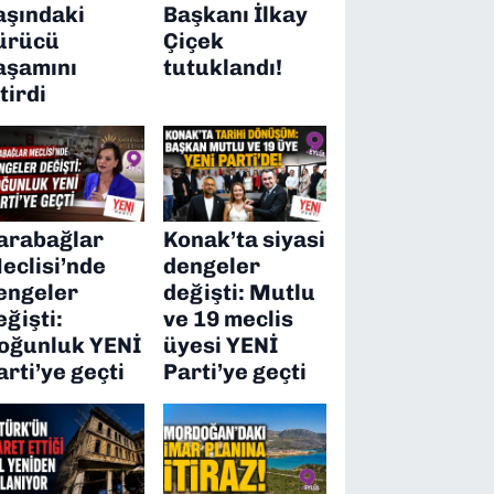
aşındaki
Başkanı İlkay
ürücü
Çiçek
aşamını
tutuklandı!
itirdi
arabağlar
Konak’ta siyasi
eclisi’nde
dengeler
engeler
değişti: Mutlu
eğişti:
ve 19 meclis
oğunluk YENİ
üyesi YENİ
arti’ye geçti
Parti’ye geçti