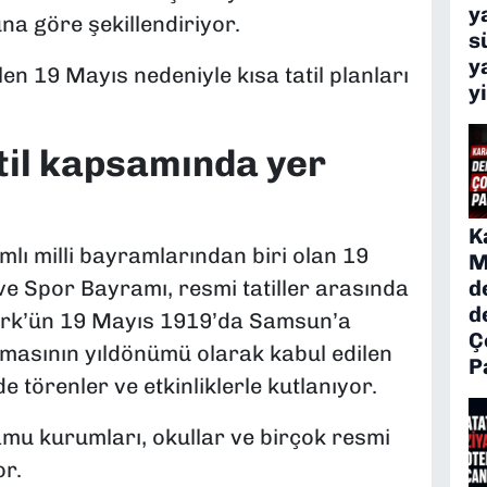
y
una göre şekillendiriyor.
s
y
len 19 Mayıs nedeniyle kısa tatil planları
y
til kapsamında yer
K
mlı milli bayramlarından biri olan 19
M
e Spor Bayramı, resmi tatiller arasında
d
d
türk’ün 19 Mayıs 1919’da Samsun’a
Ç
tmasının yıldönümü olarak kabul edilen
P
de törenler ve etkinliklerle kutlanıyor.
u kurumları, okullar ve birçok resmi
or.