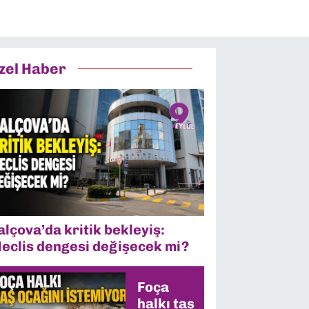
zel Haber
alçova’da kritik bekleyiş:
eclis dengesi değişecek mi?
Foça
halkı taş