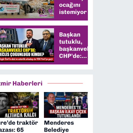
ocağını
istemiyor
Başkan
tutuklu,
başkanvekili
CHP’de:
Meclis
çoğunluğu
kimde?
zmir Haberleri
ire’de traktör
Menderes
azası: 65
Belediye