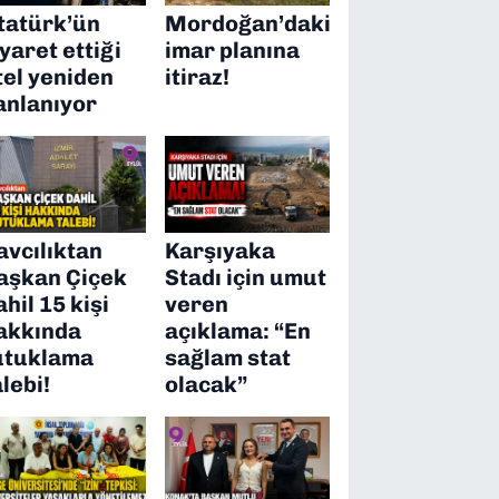
tatürk’ün
Mordoğan’daki
iyaret ettiği
imar planına
tel yeniden
itiraz!
anlanıyor
avcılıktan
Karşıyaka
aşkan Çiçek
Stadı için umut
ahil 15 kişi
veren
akkında
açıklama: “En
utuklama
sağlam stat
alebi!
olacak”