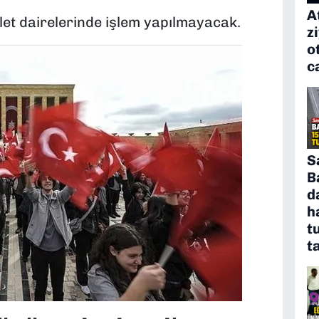
A
let dairelerinde işlem yapılmayacak.
z
o
c
S
B
d
h
t
t