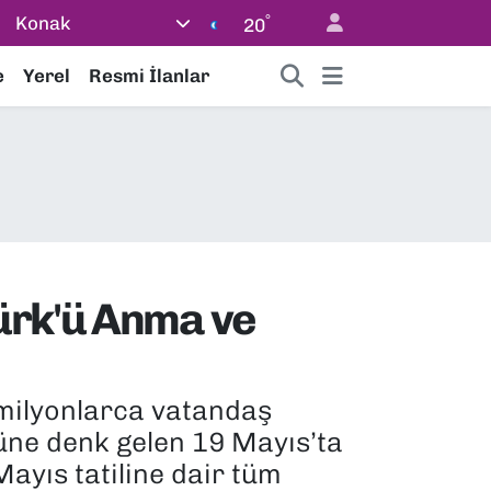
°
Konak
20
e
Yerel
Resmi İlanlar
türk'ü Anma ve
milyonlarca vatandaş
nüne denk gelen 19 Mayıs’ta
ayıs tatiline dair tüm