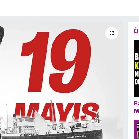
Ö
B
M