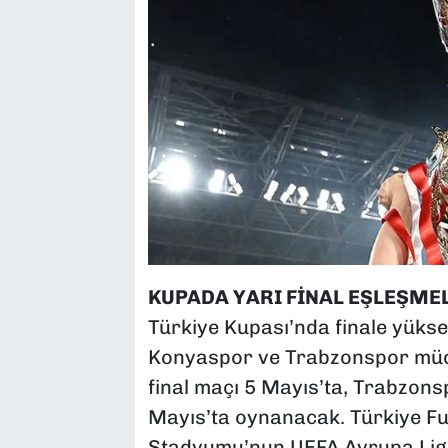
KUPADA YARI FİNAL EŞLEŞME
Türkiye Kupası’nda finale yüksel
Konyaspor ve Trabzonspor müc
final maçı 5 Mayıs’ta, Trabzons
Mayıs’ta oynanacak. Türkiye F
Stadyumu’nun UEFA Avrupa Ligi 