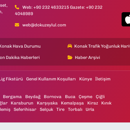
set,
Web: +90 232 4633215 Gazete: +90 232
h,
4048989
web@dokuzeylul.com
Konak Hava Durumu
Konak Trafik Yoğunluk Hari
on Dakika Haberleri
Haber Arşivi
Lig Fikstürü
Genel Kullanım Koşulları
Künye
İletişim
Bergama
Beydağ
Bornova
Buca
Çeşme
Çiğli
ğlar
Karaburun
Karşıyaka
Kemalpaşa
Kiraz
Kınık
demiş
Seferihisar
Selçuk
Tire
Torbalı
Urla