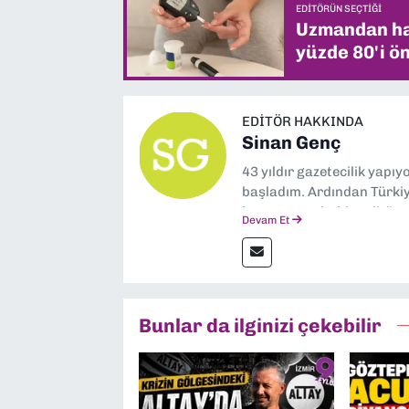
EDITÖRÜN SEÇTIĞI
Uzmandan hay
yüzde 80'i ön
EDITÖR HAKKINDA
Sinan Genç
43 yıldır gazetecilik yapı
başladım. Ardından Türkiye
boyunca muhabir, editör,
Devam Et
yaptım. Ayrıca Yeni Asır 
anda Dokuz Eylül Gazetesi
Bunlar da ilginizi çekebilir