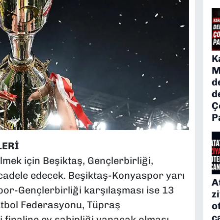
K
M
d
d
Ç
P
LERİ
mek için Beşiktaş, Gençlerbirliği,
adele edecek. Beşiktaş-Konyaspor yarı
A
por-Gençlerbirliği karşılaşması ise 13
z
utbol Federasyonu, Tüpraş
o
c
finaline ev sahipliği yapacak olması