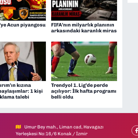
’ye Acun piyangosu
FIFA’nın milyarlık planının
arkasındaki karanlık miras
ırım’ın kızına
Trendyol 1. Lig’de perde
paylaşımlar: 1 kişi
açılıyor: İlk hafta programı
uklama talebi
belli oldu
Umur Bey mah., Liman cad, Havagazı
Yerleşkesi No:16/6 Konak / İzmir