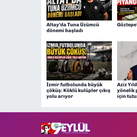
Altay’da Tuna Üzümcü
Göztepe
dönemi başladı
İzmir futbolunda büyük
Aziz Yıld
çöküş: Köklü kulüpler çıkış
yönelik 
yolu arıyor
için tut