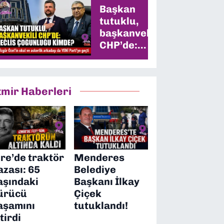
Başkan
tutuklu,
başkanvekili
CHP’de:
Meclis
çoğunluğu
kimde?
zmir Haberleri
ire’de traktör
Menderes
azası: 65
Belediye
aşındaki
Başkanı İlkay
ürücü
Çiçek
aşamını
tutuklandı!
itirdi