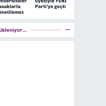
niversiteler
üyesiyle YENİ
asaklarla
Parti’ye geçti
önetilemez
ükleniyor...