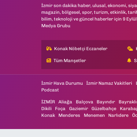
İzmir son dakika haber, ulusal, ekonomi, siya
magazin, bölgesel, spor, turizm, etkinlik, tari
bilim, teknoloji ve güncel haberler için 9 Eylül
Medya Grubu
Konak Nöbetçi Eczaneler
Tüm Manşetler
S
İzmir Hava Durumu
İzmir Namaz Vakitleri
Podcast
İZMİR
Aliağa
Balçova
Bayındır
Bayraklı
Dikili
Foça
Gaziemir
Güzelbahçe
Karaba
Konak
Menderes
Menemen
Narlıdere
Ö