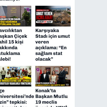
avcılıktan
Karşıyaka
aşkan Çiçek
Stadı için umut
ahil 15 kişi
veren
akkında
açıklama: “En
utuklama
sağlam stat
alebi!
olacak”
ge
Konak’ta
niversitesi’nde
Başkan Mutlu
izin” tepkisi:
19 meclis