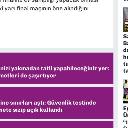
 yarı final maçının öne alındığını
S
B
d
h
t
inizi yakmadan tatil yapabileceğiniz yer:
t
metleri de şaşırtıyor
ne sınırları aştı: Güvenlik testinde
E
ete sızıp açık kullandı
Ü
“