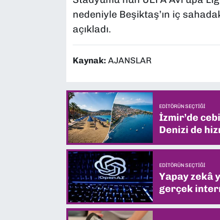
nedeniyle Beşiktaş’ın iç sahadaki
açıkladı.
Kaynak:
AJANSLAR
EDITÖRÜN SEÇTIĞI
İzmir’de ceb
Denizi de hiz
EDITÖRÜN SEÇTIĞI
Yapay zekâ yi
gerçek intern