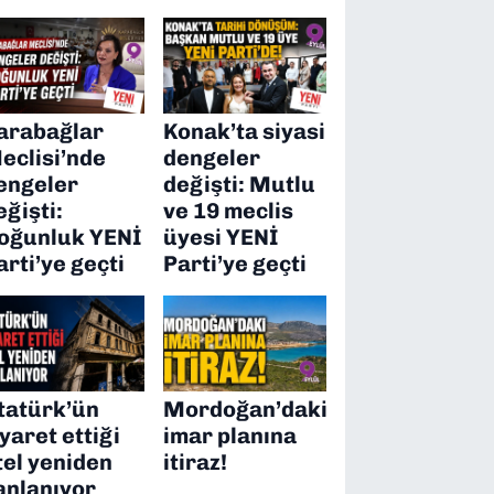
arabağlar
Konak’ta siyasi
eclisi’nde
dengeler
engeler
değişti: Mutlu
eğişti:
ve 19 meclis
oğunluk YENİ
üyesi YENİ
arti’ye geçti
Parti’ye geçti
tatürk’ün
Mordoğan’daki
iyaret ettiği
imar planına
tel yeniden
itiraz!
anlanıyor