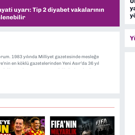
Ü
y
ati uyarı: Tip 2 diyabet vakalarının
y
lenebilir
Y
yorum. 1983 yılında Milliyet gazetesinde mesleğe
’nin en köklü gazetelerinden Yeni Asır’da 36 yıl
 müdür yardımcısı ve spor müdürü olarak görev
TV’de 7 yıl boyunca programlar hazırlayıp sundum. Şu
'nde editörlük yapıyorum