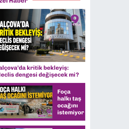
zel Haber
alçova’da kritik bekleyiş:
eclis dengesi değişecek mi?
Foça
halkı taş
ocağını
istemiyor