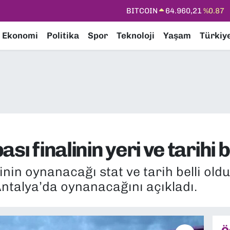
DOLAR
47,7436
%0.18
EURO
55,2510
%0.32
Ekonomi
Politika
Spor
Teknoloji
Yaşam
Türkiy
STERLİN
64,4811
%0.38
GRAM ALTIN
6648.99
%2.59
BİST100
13.773
%-19
BITCOIN
64.960,21
%0.87
ı finalinin yeri ve tarihi b
inin oynanacağı stat ve tarih belli oldu
ntalya’da oynanacağını açıkladı.