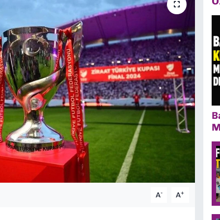
Ö
B
M
-
+
A
A