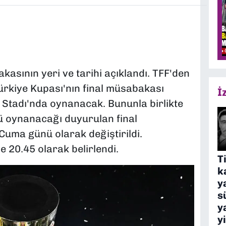
asının yeri ve tarihi açıklandı. TFF'den
ürkiye Kupası'nın final müsabakası
İ
 Stadı'nda oynanacak. Bununla birlikte
 oynanacağı duyurulan final
Cuma günü olarak değiştirildi.
 20.45 olarak belirlendi.
T
k
y
s
y
y