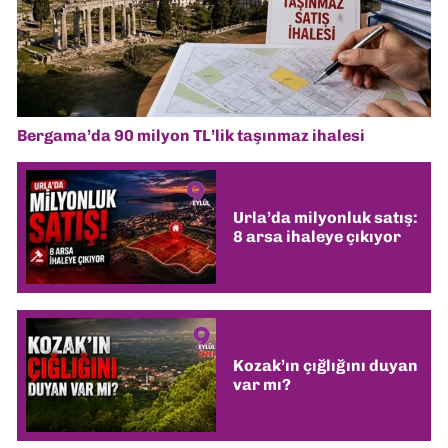
Bergama’da 90 milyon TL’lik taşınmaz ihalesi
Urla’da milyonluk satış:
8 arsa ihaleye çıkıyor
Kozak’ın çığlığını duyan
var mı?