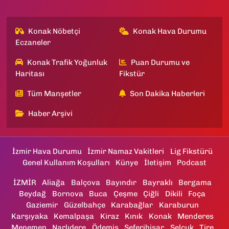
Konak Nöbetçi
Konak Hava Durumu
Eczaneler
Konak Trafik Yoğunluk
Puan Durumu ve
Haritası
Fikstür
Tüm Manşetler
Son Dakika Haberleri
Haber Arşivi
İzmir Hava Durumu
İzmir Namaz Vakitleri
Lig Fikstürü
Genel Kullanım Koşulları
Künye
İletişim
Podcast
İZMİR
Aliağa
Balçova
Bayındır
Bayraklı
Bergama
Beydağ
Bornova
Buca
Çeşme
Çiğli
Dikili
Foça
Gaziemir
Güzelbahçe
Karabağlar
Karaburun
Karşıyaka
Kemalpaşa
Kiraz
Kınık
Konak
Menderes
Menemen
Narlıdere
Ödemiş
Seferihisar
Selçuk
Tire