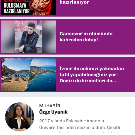
hazırlanıyor
Cansever'in ölümünde
kahreden detay!
İzmir’de cebinizi yakmadan
tatil yapabileceğiniz yer:
Denizi de hizmetleri de
şaşırtıyor
MUHABIR
Özge Uyanık
2017 yılında Eskişehir Anadolu
Üniversitesi'nden mezun oldum. Çeşitli
yerel ve ulusal gazetelerde muhabirlik