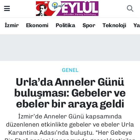
Resmi İlanlar
Konak Nöbetçi Eczaneler
İzmir
Ekonomi
Politika
Spor
Teknoloji
Y
BİLİM
Konak Hava Durumu
DÜNYA
Konak Trafik Yoğunluk Haritası
GENEL
EĞİTİM
Süper Lig Puan Durumu ve Fikstür
Urla’da Anneler Günü
EKONOMİ
Tüm Manşetler
buluşması: Gebeler ve
ebeler bir araya geldi
KÜLTÜR SANAT
Son Dakika Haberleri
İzmir’de Anneler Günü kapsamında
MAGAZİN
Haber Arşivi
düzenlenen etkinlikte gebeler ve ebeler Urla
Karantina Adası’nda buluştu. “Her Gebeye
POLİTİKA