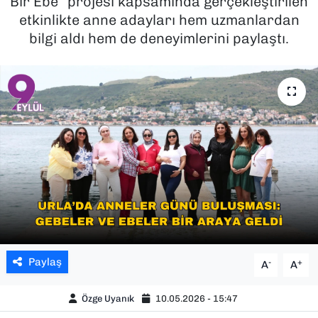
Bir Ebe” projesi kapsamında gerçekleştirilen
etkinlikte anne adayları hem uzmanlardan
SAĞLIK
bilgi aldı hem de deneyimlerini paylaştı.
SPOR
TEKNOLOJİ
YAŞAM
YEREL YÖNETİMLER
Paylaş
-
+
A
A
Özge Uyanık
10.05.2026 - 15:47