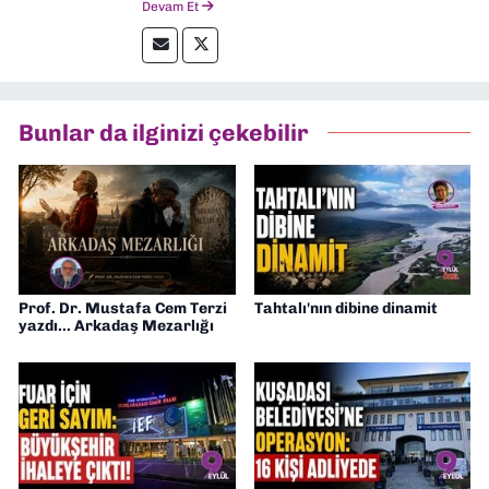
Devam Et
yaptım. Özellikle emek, çevre, kent ve insan
hakları alanlarında haberler üretmeye
odaklanıyorum.
Bunlar da ilginizi çekebilir
Prof. Dr. Mustafa Cem Terzi
Tahtalı'nın dibine dinamit
yazdı... Arkadaş Mezarlığı