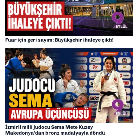
Fuar için geri sayım: Büyükşehir ihaleye çıktı!
İzmirli milli judocu Sema Mete Kuzey
Makedonya'dan bronz madalyayla döndü