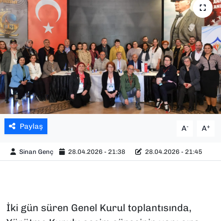
SAĞLIK
SPOR
TEKNOLOJİ
YAŞAM
YEREL YÖNETİMLER
Paylaş
-
+
A
A
Sinan Genç
28.04.2026 - 21:38
28.04.2026 - 21:45
İki gün süren Genel Kurul toplantısında,