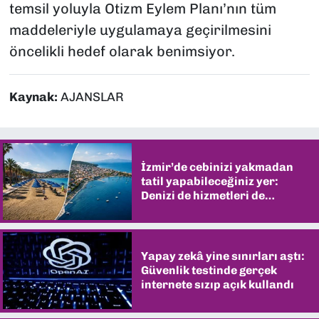
temsil yoluyla Otizm Eylem Planı’nın tüm
maddeleriyle uygulamaya geçirilmesini
öncelikli hedef olarak benimsiyor.
Kaynak:
AJANSLAR
İzmir’de cebinizi yakmadan
tatil yapabileceğiniz yer:
Denizi de hizmetleri de
şaşırtıyor
Yapay zekâ yine sınırları aştı:
Güvenlik testinde gerçek
internete sızıp açık kullandı