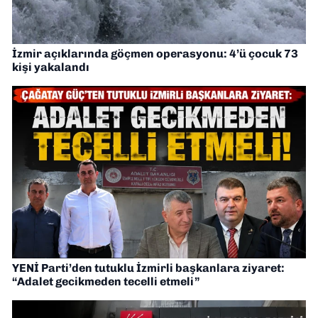
İzmir açıklarında göçmen operasyonu: 4’ü çocuk 73
kişi yakalandı
YENİ Parti’den tutuklu İzmirli başkanlara ziyaret:
“Adalet gecikmeden tecelli etmeli”