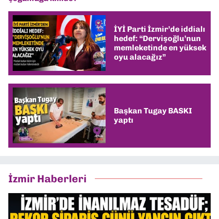
İYİ Parti İzmir’de iddialı
hedef: “Dervişoğlu’nun
memleketinde en yüksek
oyu alacağız”
Başkan Tugay BASKI
yaptı
İzmir Haberleri