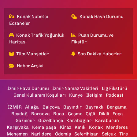
Konak Nöbetçi
Konak Hava Durumu
Eczaneler
Konak Trafik Yoğunluk
Puan Durumu ve
Haritası
Fikstür
Tüm Manşetler
Son Dakika Haberleri
Haber Arşivi
İzmir Hava Durumu
İzmir Namaz Vakitleri
Lig Fikstürü
Genel Kullanım Koşulları
Künye
İletişim
Podcast
İZMİR
Aliağa
Balçova
Bayındır
Bayraklı
Bergama
Beydağ
Bornova
Buca
Çeşme
Çiğli
Dikili
Foça
Gaziemir
Güzelbahçe
Karabağlar
Karaburun
Karşıyaka
Kemalpaşa
Kiraz
Kınık
Konak
Menderes
Menemen
Narlıdere
Ödemiş
Seferihisar
Selçuk
Tire