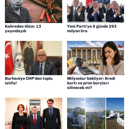
Kahreden ölüm: 13
Yeni Parti'ye 8 günde 293
yaşındaydı
milyon lira
Burhaniye CHP'den toplu
Milyonlar bekliyor: Kredi
istifa!
kartı ve prim borçları
silinecek mi?