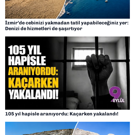
İzmir’de cebinizi yakmadan tatil yapabileceğiniz yer:
Denizi de hizmetleri de şaşırtıyor
105 yıl hapisle aranıyordu: Kaçarken yakalandı!