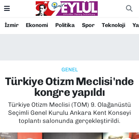
Resmi İlanlar
Konak Nöbetçi Eczaneler
İzmir
Ekonomi
Politika
Spor
Teknoloji
Y
BİLİM
Konak Hava Durumu
DÜNYA
Konak Trafik Yoğunluk Haritası
GENEL
EĞİTİM
Süper Lig Puan Durumu ve Fikstür
Türkiye Otizm Meclisi'nde
EKONOMİ
Tüm Manşetler
kongre yapıldı
KÜLTÜR SANAT
Son Dakika Haberleri
Türkiye Otizm Meclisi (TOM) 9. Olağanüstü
Seçimli Genel Kurulu Ankara Kent Konseyi
MAGAZİN
Haber Arşivi
toplantı salonunda gerçekleştirildi.
POLİTİKA