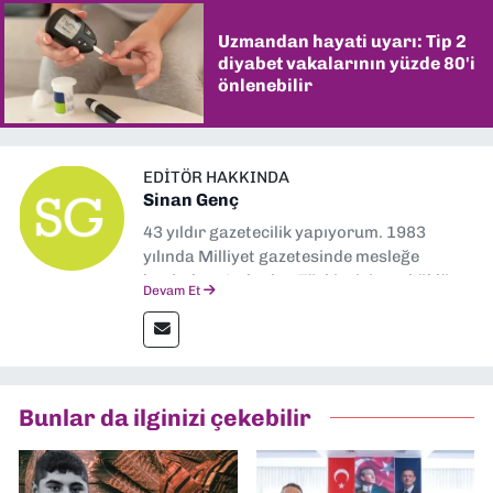
Uzmandan hayati uyarı: Tip 2
diyabet vakalarının yüzde 80'i
önlenebilir
EDITÖR HAKKINDA
Sinan Genç
43 yıldır gazetecilik yapıyorum. 1983
yılında Milliyet gazetesinde mesleğe
başladım. Ardından Türkiye’nin en köklü
Devam Et
gazetelerinden Yeni Asır’da 36 yıl boyunca
muhabir, editör, müdür yardımcısı ve spor
müdürü olarak görev yaptım. Ayrıca Yeni
Asır TV’de 7 yıl boyunca programlar
hazırlayıp sundum. Şu anda Dokuz Eylül
Bunlar da ilginizi çekebilir
Gazetesi'nde editörlük yapıyorum