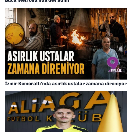
Buca Metrosu’nda dev adım
İzmir Kemeraltı'nda asırlık ustalar zamana direniyor