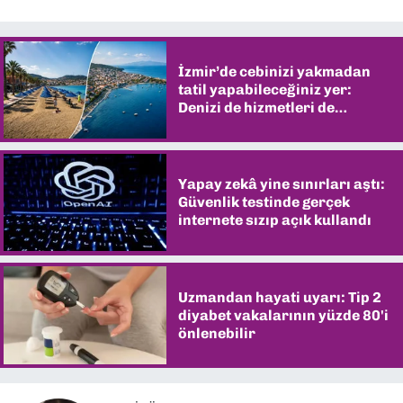
İzmir’de cebinizi yakmadan
tatil yapabileceğiniz yer:
Denizi de hizmetleri de
şaşırtıyor
Yapay zekâ yine sınırları aştı:
Güvenlik testinde gerçek
internete sızıp açık kullandı
Uzmandan hayati uyarı: Tip 2
diyabet vakalarının yüzde 80'i
önlenebilir