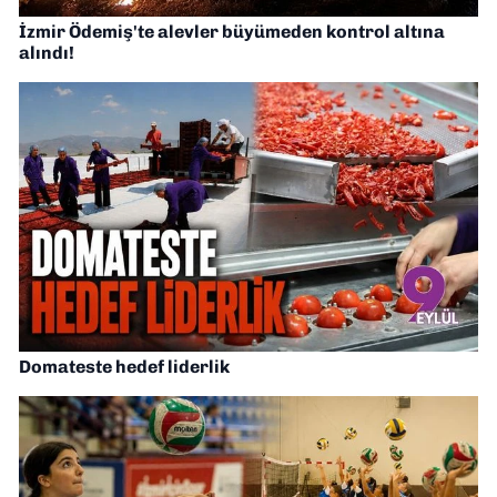
İzmir Ödemiş'te alevler büyümeden kontrol altına
alındı!
Domateste hedef liderlik