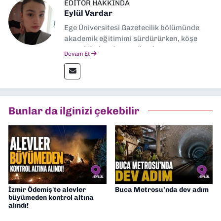
EDITÖR HAKKINDA
Eylül Vardar
Ege Üniversitesi Gazetecilik bölümünde
akademik eğitimimi sürdürürken, köşe
yazarlığıyla adım attığım basın
Devam Et
sektöründe şu an muhabirlik yapıyorum.
Bunlar da ilginizi çekebilir
İzmir Ödemiş'te alevler
Buca Metrosu’nda dev adım
büyümeden kontrol altına
alındı!