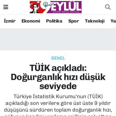
Resmi İlanlar
Konak Nöbetçi Eczaneler
İzmir
Ekonomi
Politika
Spor
Teknoloji
Y
BİLİM
Konak Hava Durumu
DÜNYA
Konak Trafik Yoğunluk Haritası
GENEL
EĞİTİM
Süper Lig Puan Durumu ve Fikstür
TÜİK açıkladı:
EKONOMİ
Tüm Manşetler
Doğurganlık hızı düşük
seviyede
KÜLTÜR SANAT
Son Dakika Haberleri
Türkiye İstatistik Kurumu'nun (TÜİK)
MAGAZİN
Haber Arşivi
açıkladığı son verilere göre üst üste 9 yıldır
düşüşünü sürdüren toplam doğurganlık hızı,
POLİTİKA