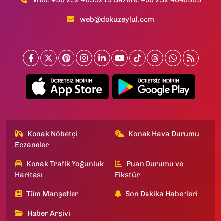
Web: +90 232 4633215 Gazete: +90 232 4048989
web@dokuzeylul.com
Konak Nöbetçi
Konak Hava Durumu
Eczaneler
Konak Trafik Yoğunluk
Puan Durumu ve
Haritası
Fikstür
Tüm Manşetler
Son Dakika Haberleri
Haber Arşivi