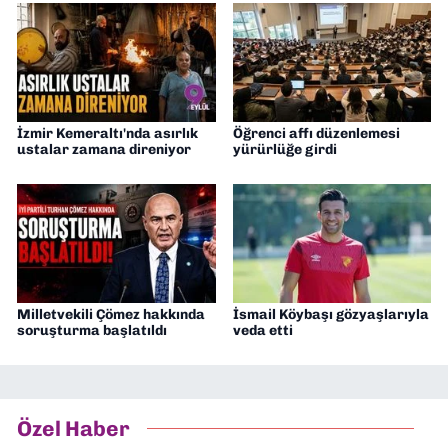
İzmir Kemeraltı'nda asırlık
Öğrenci affı düzenlemesi
ustalar zamana direniyor
yürürlüğe girdi
Milletvekili Çömez hakkında
İsmail Köybaşı gözyaşlarıyla
soruşturma başlatıldı
veda etti
Özel Haber