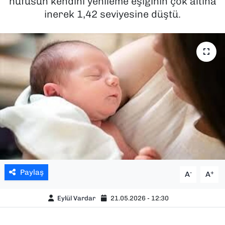
nüfusun kendini yenileme eşiğinin çok altına
inerek 1,42 seviyesine düştü.
SAĞLIK
SPOR
TEKNOLOJİ
YAŞAM
YEREL YÖNETİMLER
Paylaş
-
+
A
A
Eylül Vardar
21.05.2026 - 12:30