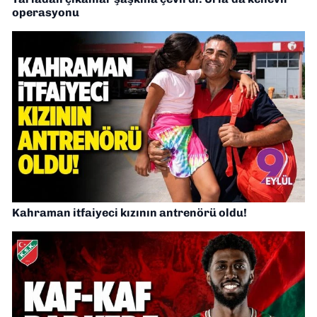
operasyonu
Kahraman itfaiyeci kızının antrenörü oldu!