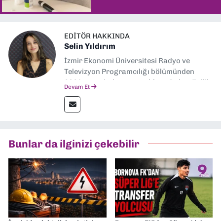
EDITÖR HAKKINDA
Selin Yıldırım
İzmir Ekonomi Üniversitesi Radyo ve
Televizyon Programcılığı bölümünden
2024 senesinde mezun oldum. Dokuz Eylül
Devam Et
Gazetesi'nde spor yazarlığı yaparken,
editörlük görevini de üstleniyorum.
Bunlar da ilginizi çekebilir