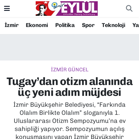
Resmi İlanlar
Konak Nöbetçi Eczaneler
İzmir
Ekonomi
Politika
Spor
Teknoloji
Y
BİLİM
Konak Hava Durumu
DÜNYA
Konak Trafik Yoğunluk Haritası
İZMİR GÜNCEL
EĞİTİM
Süper Lig Puan Durumu ve Fikstür
Tugay’dan otizm alanında
EKONOMİ
Tüm Manşetler
üç yeni adım müjdesi
KÜLTÜR SANAT
Son Dakika Haberleri
İzmir Büyükşehir Belediyesi, “Farkında
Olalım Birlikte Olalım” sloganıyla 1.
MAGAZİN
Haber Arşivi
Uluslararası Otizm Sempozyumu’na ev
sahipliği yapıyor. Sempozyumun açılış
POLİTİKA
konuşmasını yapan İzmir Büyükşehir