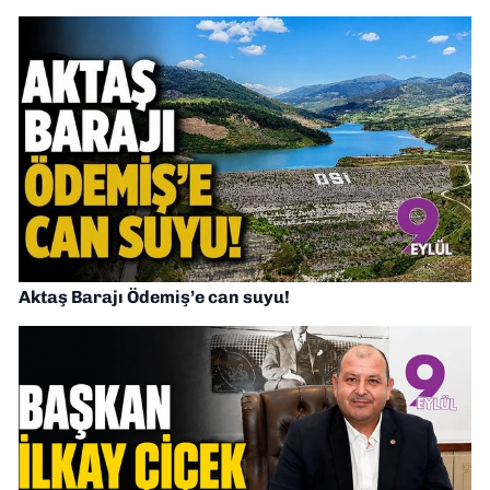
Aktaş Barajı Ödemiş’e can suyu!