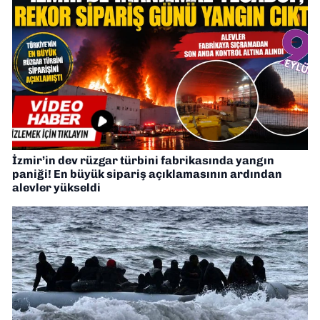
İzmir’in dev rüzgar türbini fabrikasında yangın
paniği! En büyük sipariş açıklamasının ardından
alevler yükseldi