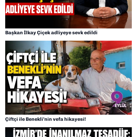
Başkan İlkay Çiçek adliyeye sevk edildi
Çiftçi ile Benekli’nin vefa hikayesi!