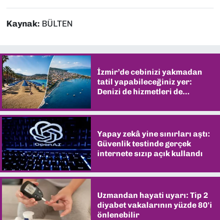
Kaynak:
BÜLTEN
İzmir’de cebinizi yakmadan
tatil yapabileceğiniz yer:
Denizi de hizmetleri de
şaşırtıyor
Yapay zekâ yine sınırları aştı:
Güvenlik testinde gerçek
internete sızıp açık kullandı
Uzmandan hayati uyarı: Tip 2
diyabet vakalarının yüzde 80'i
önlenebilir