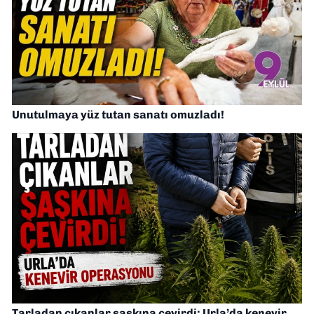
Unutulmaya yüz tutan sanatı omuzladı!
Tarladan çıkanlar şaşkına çevirdi: Urla’da kenevir