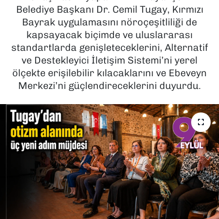
Belediye Başkanı Dr. Cemil Tugay, Kırmızı
SAĞLIK
Bayrak uygulamasını nöroçeşitliliği de
kapsayacak biçimde ve uluslararası
SPOR
standartlarda genişleteceklerini, Alternatif
ve Destekleyici İletişim Sistemi’ni yerel
TEKNOLOJİ
ölçekte erişilebilir kılacaklarını ve Ebeveyn
Merkezi’ni güçlendireceklerini duyurdu.
YAŞAM
YEREL YÖNETİMLER