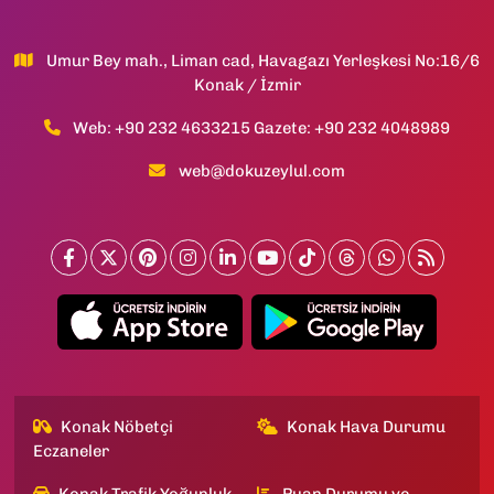
Umur Bey mah., Liman cad, Havagazı Yerleşkesi No:16/6
Konak / İzmir
Web: +90 232 4633215 Gazete: +90 232 4048989
web@dokuzeylul.com
Konak Nöbetçi
Konak Hava Durumu
Eczaneler