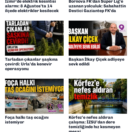
İzmir’de elektrik kesintisi
Bornova FK’dan Süper Lig’e
alarmı: 8 Ağustos’ta 14
uzanan yolculuk: Sabahattin
ilçede elektrikler kesilecek
Destici Gaziantep FK’da
Tarladan çıkanlar şaşkına
Başkan İlkay Çiçek adliyeye
çevirdi: Urla’da kenevir
sevk edildi
operasyonu
Foça halkı taş ocağını
Körfez’e nefes aldıran
istemiyor
çalışma: İZSU’dan dere
temizliğinde hız kesmeyen
mesai