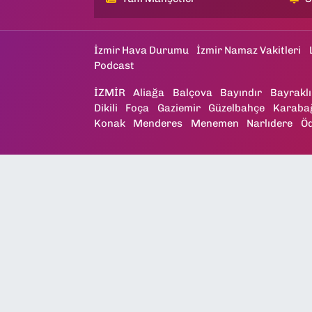
İzmir Hava Durumu
İzmir Namaz Vakitleri
Podcast
İZMİR
Aliağa
Balçova
Bayındır
Bayraklı
Dikili
Foça
Gaziemir
Güzelbahçe
Karaba
Konak
Menderes
Menemen
Narlıdere
Ö