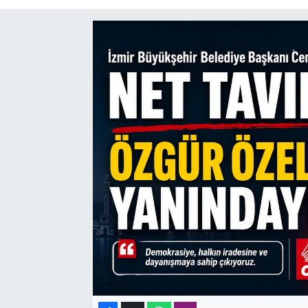
SAĞLIK
SPOR
TEKNOLOJİ
YAŞAM
YEREL YÖNETİMLER