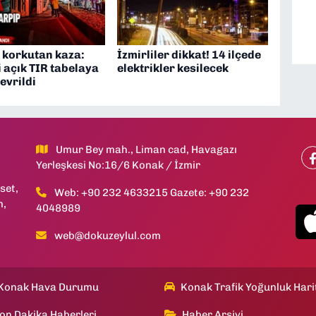
 korkutan kaza:
İzmirliler dikkat! 14 ilçede
 açık TIR tabelaya
elektrikler kesilecek
evrildi
Umur Bey mah., Liman cad, Havagazı
Yerleşkesi No:16/6 Konak / İzmir
set,
Web: +90 232 4633215 Gazete: +90 232
h,
4048989
web@dokuzeylul.com
Konak Hava Durumu
Konak Trafik Yoğunluk Hari
on Dakika Haberleri
Haber Arşivi