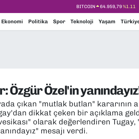
DOLAR
47,7436
%0.18
EURO
55,2510
%0.32
Ekonomi
Politika
Spor
Teknoloji
Yaşam
Türkiy
STERLİN
64,4811
%0.38
GRAM ALTIN
6660.55
%0.03
BİST100
13.779
%-14
BITCOIN
64.959,79
%1.11
r: Özgür Özel'in yanındayız
avada çıkan "mutlak butlan" kararının 
gay'dan dikkat çeken bir açıklama gel
 vesikası" olarak değerlendiren Tugay,
anındayız" mesajı verdi.