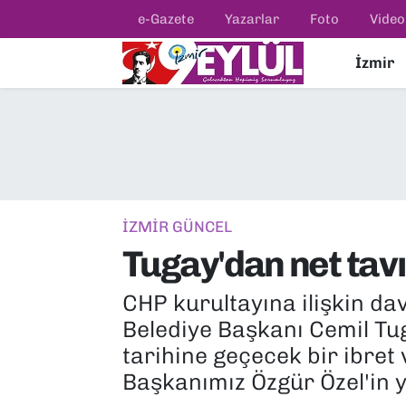
e-Gazete
Yazarlar
Foto
Video
İzmir
Resmi İlanlar
Konak Nöbetçi Eczaneler
BİLİM
Konak Hava Durumu
DÜNYA
Konak Trafik Yoğunluk Haritası
EĞİTİM
Süper Lig Puan Durumu ve Fikstür
İZMİR GÜNCEL
Tugay'dan net tavı
EKONOMİ
Tüm Manşetler
CHP kurultayına ilişkin d
KÜLTÜR SANAT
Son Dakika Haberleri
Belediye Başkanı Cemil Tu
MAGAZİN
Haber Arşivi
tarihine geçecek bir ibret
Başkanımız Özgür Özel'in y
POLİTİKA