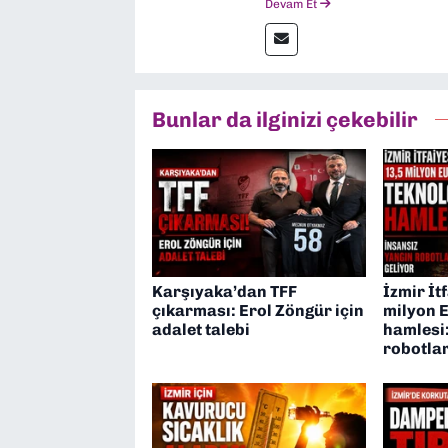
Devam Et
yaptım. Ayrıca Yeni Asır 
anda Dokuz Eylül Gazetesi
Bunlar da ilginizi çekebilir
Karşıyaka’dan TFF
İzmir İt
çıkarması: Erol Zöngür için
milyon E
adalet talebi
hamlesi:
robotlar