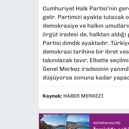
Cumhuriyet Halk Partisi'nin ger
gelir. Partimizi ayakta tutacak o
demokrasiye ve halkın umutların
örgüt iradesi de, halktan aldığ
Partisi dimdik ayaktadır. Türki
demokrasi tarihine bir ibret ve
takınılacak tavır; Elbette seçil
Genel Merkez iradesinin yanında
düşüyorsa sonuna kadar yapac
Kaynak:
HABER MERKEZİ
EDITÖRÜN SEÇTIĞI