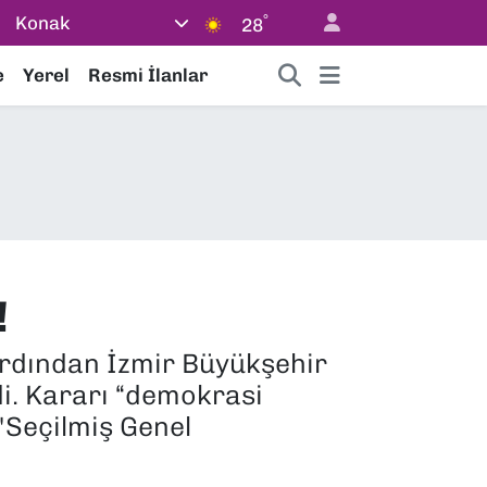
°
Konak
28
e
Yerel
Resmi İlanlar
!
ardından İzmir Büyükşehir
di. Kararı “demokrasi
 "Seçilmiş Genel