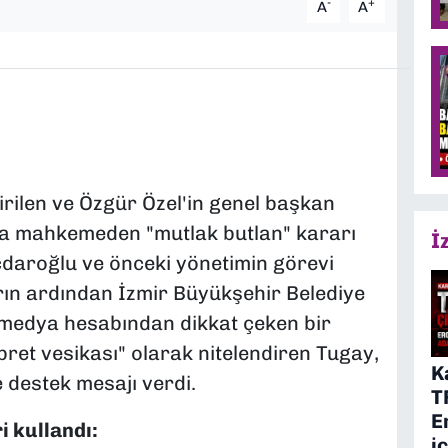
-
+
A
A
irilen ve Özgür Özel'in genel başkan
ada mahkemeden "mutlak butlan" kararı
İ
lıçdaroğlu ve önceki yönetimin görevi
ın ardından İzmir Büyükşehir Belediye
medya hesabından dikkat çeken bir
ibret vesikası" olarak nitelendiren Tugay,
K
 destek mesajı verdi.
T
E
i kullandı:
i