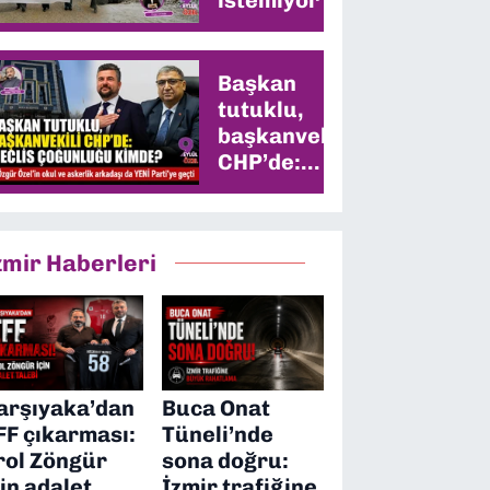
Başkan
tutuklu,
başkanvekili
CHP’de:
Meclis
çoğunluğu
kimde?
zmir Haberleri
arşıyaka’dan
Buca Onat
FF çıkarması:
Tüneli’nde
rol Zöngür
sona doğru:
çin adalet
İzmir trafiğine