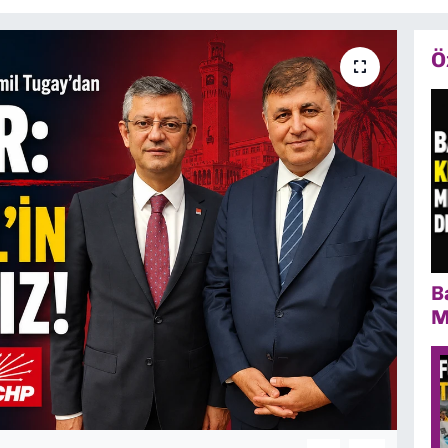
Ö
B
M