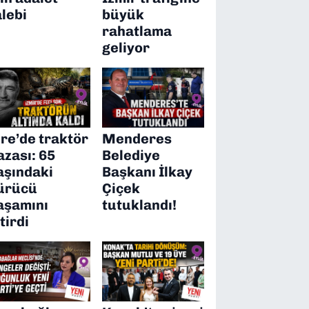
alebi
büyük
rahatlama
geliyor
ire’de traktör
Menderes
azası: 65
Belediye
aşındaki
Başkanı İlkay
ürücü
Çiçek
aşamını
tutuklandı!
itirdi