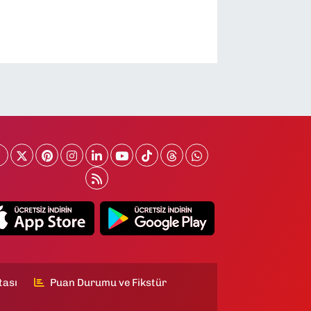
tası
Puan Durumu ve Fikstür