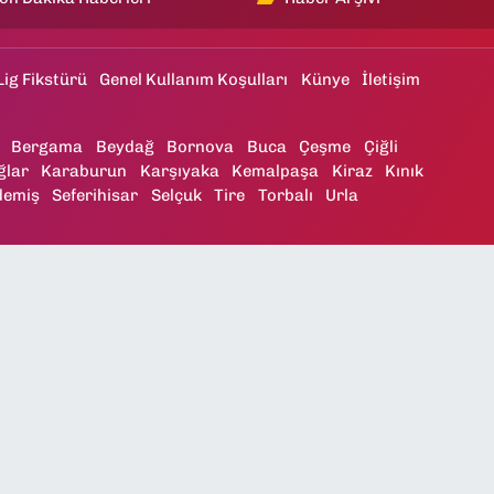
Lig Fikstürü
Genel Kullanım Koşulları
Künye
İletişim
Bergama
Beydağ
Bornova
Buca
Çeşme
Çiğli
ğlar
Karaburun
Karşıyaka
Kemalpaşa
Kiraz
Kınık
demiş
Seferihisar
Selçuk
Tire
Torbalı
Urla