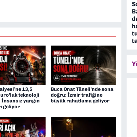
S
TV’de 7 yıl boyunca programlar hazırlayıp sundum. Şu
B
'nde editörlük yapıyorum
d
h
t
t
Y
faiyesi’ne 13,5
Buca Onat Tüneli’nde sona
uro’luk teknoloji
doğru: İzmir trafiğine
 İnsansız yangın
büyük rahatlama geliyor
ı geliyor