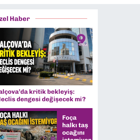
zel Haber
alçova’da kritik bekleyiş:
eclis dengesi değişecek mi?
Foça
halkı taş
ocağını
istemiyor