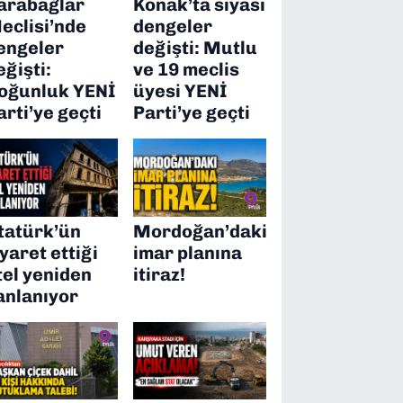
arabağlar
Konak’ta siyasi
eclisi’nde
dengeler
engeler
değişti: Mutlu
eğişti:
ve 19 meclis
oğunluk YENİ
üyesi YENİ
arti’ye geçti
Parti’ye geçti
tatürk’ün
Mordoğan’daki
iyaret ettiği
imar planına
tel yeniden
itiraz!
anlanıyor