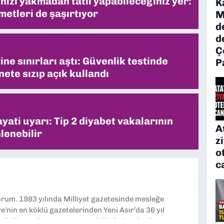
inizi yakmadan tatil yapabileceğiniz yer:
K
metleri de şaşırtıyor
M
d
d
Ç
ne sınırları aştı: Güvenlik testinde
P
ete sızıp açık kullandı
ati uyarı: Tip 2 diyabet vakalarının
A
lenebilir
z
o
c
yorum. 1983 yılında Milliyet gazetesinde mesleğe
’nin en köklü gazetelerinden Yeni Asır’da 36 yıl
 müdür yardımcısı ve spor müdürü olarak görev