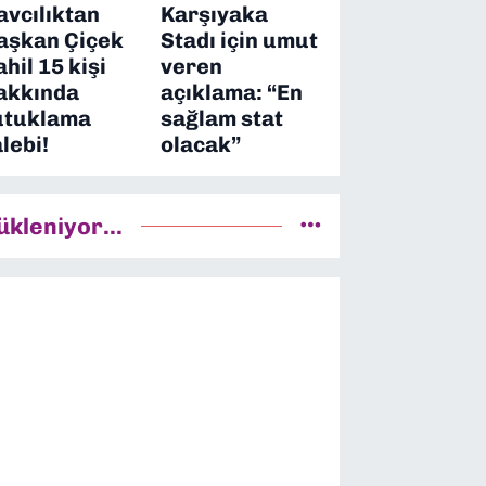
avcılıktan
Karşıyaka
aşkan Çiçek
Stadı için umut
ahil 15 kişi
veren
akkında
açıklama: “En
utuklama
sağlam stat
alebi!
olacak”
ükleniyor...