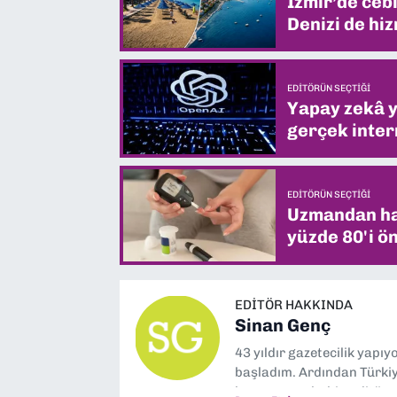
İzmir’de ceb
Denizi de hiz
EDITÖRÜN SEÇTIĞI
Yapay zekâ yi
gerçek intern
EDITÖRÜN SEÇTIĞI
Uzmandan hay
yüzde 80'i ön
EDITÖR HAKKINDA
Sinan Genç
43 yıldır gazetecilik yapı
başladım. Ardından Türkiye
boyunca muhabir, editör,