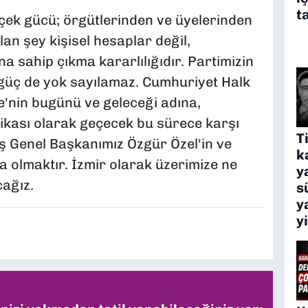
t
çek gücü; örgütlerinden ve üyelerinden
lan şey kişisel hesaplar değil,
a sahip çıkma kararlılığıdır. Partimizin
ı güç de yok sayılamaz. Cumhuriyet Halk
ye'nin bugünü ve geleceği adına,
sikası olarak geçecek bu sürece karşı
T
miş Genel Başkanımız Özgür Özel'in ve
k
 olmaktır. İzmir olarak üzerimize ne
y
ağız.
s
y
y