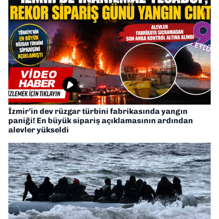
İzmir’in dev rüzgar türbini fabrikasında yangın
paniği! En büyük sipariş açıklamasının ardından
alevler yükseldi