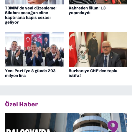
TBMM’de yeni düzenleme:
Kahreden ölüm: 13
Silahını çocuğun eline
yaşındaydı
kaptırana hapis cezası
geliyor
Yeni Parti'ye 8 günde 293
Burhaniye CHP'den toplu
milyon lira
istifa!
Özel Haber