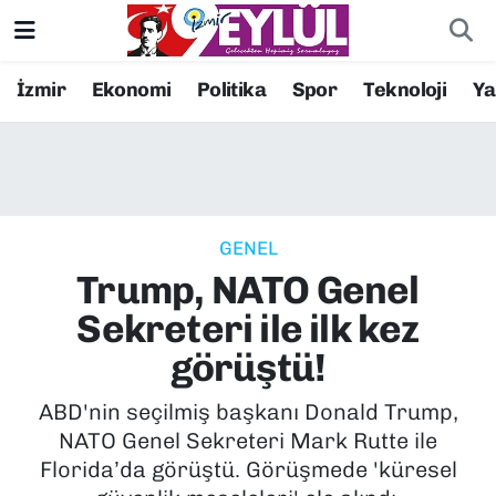
Resmi İlanlar
Konak Nöbetçi Eczaneler
İzmir
Ekonomi
Politika
Spor
Teknoloji
Y
BİLİM
Konak Hava Durumu
DÜNYA
Konak Trafik Yoğunluk Haritası
GENEL
EĞİTİM
Süper Lig Puan Durumu ve Fikstür
Trump, NATO Genel
EKONOMİ
Tüm Manşetler
Sekreteri ile ilk kez
görüştü!
KÜLTÜR SANAT
Son Dakika Haberleri
ABD'nin seçilmiş başkanı Donald Trump,
MAGAZİN
Haber Arşivi
NATO Genel Sekreteri Mark Rutte ile
Florida’da görüştü. Görüşmede 'küresel
POLİTİKA