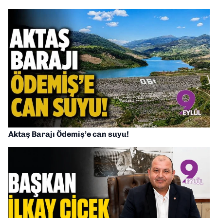
Aktaş Barajı Ödemiş’e can suyu!