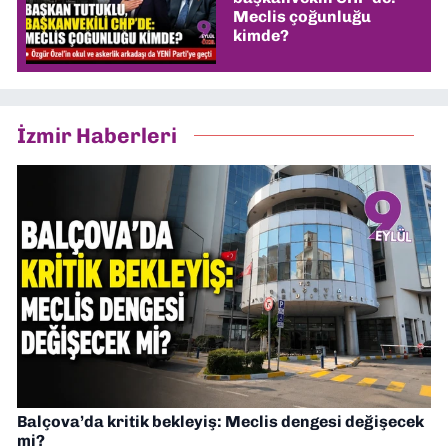
Meclis çoğunluğu
kimde?
İzmir Haberleri
Balçova’da kritik bekleyiş: Meclis dengesi değişecek
mi?