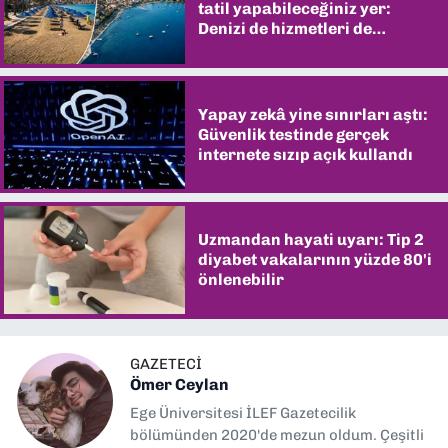
tatil yapabileceğiniz yer:
Denizi de hizmetleri de
şaşırtıyor
Yapay zekâ yine sınırları aştı:
Güvenlik testinde gerçek
internete sızıp açık kullandı
Uzmandan hayati uyarı: Tip 2
diyabet vakalarının yüzde 80'i
önlenebilir
GAZETECİ
Ömer Ceylan
Ege Üniversitesi İLEF Gazetecilik
bölümünden 2020'de mezun oldum. Çeşitli