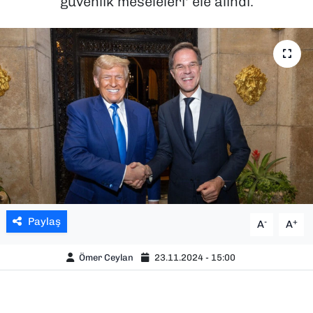
güvenlik meseleleri' ele alındı.
SAĞLIK
SPOR
TEKNOLOJİ
YAŞAM
YEREL YÖNETİMLER
Paylaş
-
+
A
A
Ömer Ceylan
23.11.2024 - 15:00