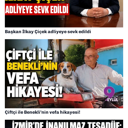
Başkan İlkay Çiçek adliyeye sevk edildi
Çiftçi ile Benekli’nin vefa hikayesi!