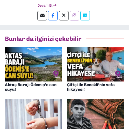
gazetelerde editörlük, muhabirlik yaptım.
Devam Et
Şu an kültür-sanat muhabirliği ve
editörlük yapıyorum.
Bunlar da ilginizi çekebilir
Aktaş Barajı Ödemiş’e can
Çiftçi ile Benekli’nin vefa
suyu!
hikayesi!