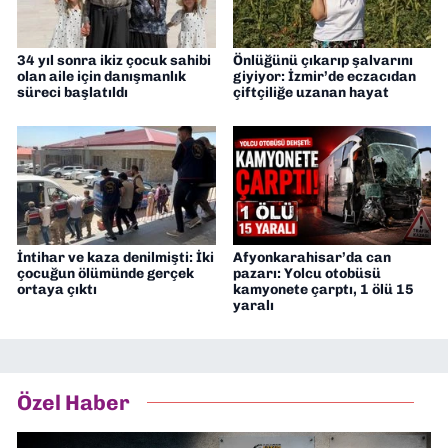
34 yıl sonra ikiz çocuk sahibi
Önlüğünü çıkarıp şalvarını
olan aile için danışmanlık
giyiyor: İzmir’de eczacıdan
süreci başlatıldı
çiftçiliğe uzanan hayat
İntihar ve kaza denilmişti: İki
Afyonkarahisar’da can
çocuğun ölümünde gerçek
pazarı: Yolcu otobüsü
ortaya çıktı
kamyonete çarptı, 1 ölü 15
yaralı
Özel Haber