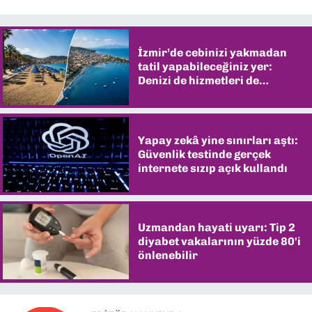
İzmir’de cebinizi yakmadan
tatil yapabileceğiniz yer:
Denizi de hizmetleri de
şaşırtıyor
Yapay zekâ yine sınırları aştı:
Güvenlik testinde gerçek
internete sızıp açık kullandı
Uzmandan hayati uyarı: Tip 2
diyabet vakalarının yüzde 80'i
önlenebilir