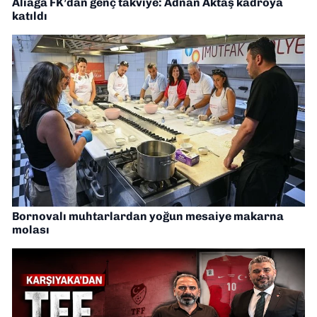
Aliağa FK’dan genç takviye: Adnan Aktaş kadroya
katıldı
Bornovalı muhtarlardan yoğun mesaiye makarna
molası