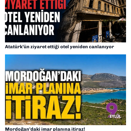
Atatürk’ün ziyaret ettiği otel yeniden canlanıyor
Mordoğan’daki imar planına itiraz!