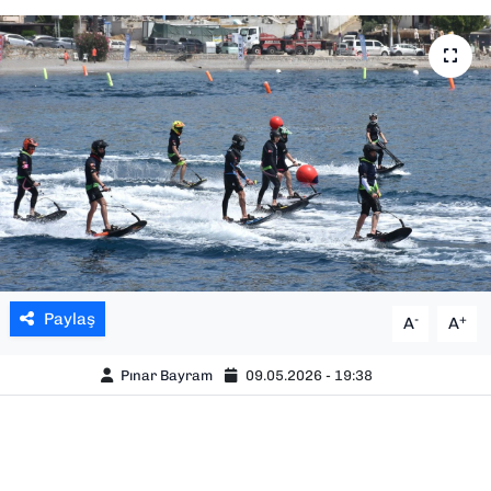
SAĞLIK
SPOR
TEKNOLOJİ
YAŞAM
YEREL YÖNETİMLER
Paylaş
-
+
A
A
Pınar Bayram
09.05.2026 - 19:38