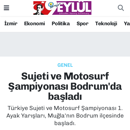
Resmi İlanlar
Konak Nöbetçi Eczaneler
İzmir
Ekonomi
Politika
Spor
Teknoloji
Y
BİLİM
Konak Hava Durumu
DÜNYA
Konak Trafik Yoğunluk Haritası
GENEL
EĞİTİM
Süper Lig Puan Durumu ve Fikstür
Sujeti ve Motosurf
EKONOMİ
Tüm Manşetler
Şampiyonası Bodrum'da
başladı
KÜLTÜR SANAT
Son Dakika Haberleri
Türkiye Sujeti ve Motosurf Şampiyonası 1.
MAGAZİN
Haber Arşivi
Ayak Yarışları, Muğla'nın Bodrum ilçesinde
başladı.
POLİTİKA