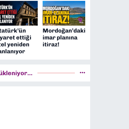
tatürk’ün
Mordoğan’daki
iyaret ettiği
imar planına
tel yeniden
itiraz!
anlanıyor
ükleniyor...