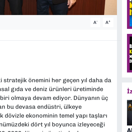
-
+
A
A
i stratejik önemini her geçen yıl daha da
nsal gıda ve deniz ürünleri üretiminde
İ
 biri olmaya devam ediyor. Dünyanın üç
yan bu devasa endüstri, ülkeye
k dövizle ekonominin temel yapı taşları
nümüzdeki dört yıl boyunca izleyeceği
A