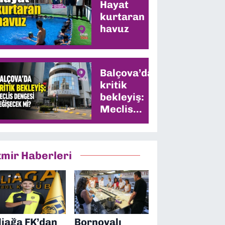
Hayat
kurtaran
havuz
Balçova’da
kritik
bekleyiş:
Meclis
dengesi
değişecek
mi?
zmir Haberleri
liağa FK’dan
Bornovalı