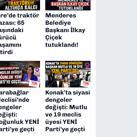
ire’de traktör
Menderes
azası: 65
Belediye
aşındaki
Başkanı İlkay
ürücü
Çiçek
aşamını
tutuklandı!
itirdi
arabağlar
Konak’ta siyasi
eclisi’nde
dengeler
engeler
değişti: Mutlu
eğişti:
ve 19 meclis
oğunluk YENİ
üyesi YENİ
arti’ye geçti
Parti’ye geçti