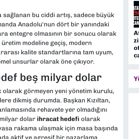
da sağlanan bu ciddi artış, sadece büyük
zamanda Anadolu'nun dört bir yanındaki
A
lara entegre olmasının bir sonucu olarak
z
i üretim modeline geçiş, modern
o
ararası kalite standartlarına tam uyum,
c
temel unsurlar olarak öne çıkıyor.
def beş milyar dolar
Y
k olarak görmeyen yeni yönetim kurulu,
ere dikmiş durumda. Başkan Kızıltan,
lanlamasında rehavete yer olmadığını
5 milyar dolar
ihracat hedefi
olarak
 devasa rakama ulaşmak için masa başında
ada aktif ve agresif bir pazarlama