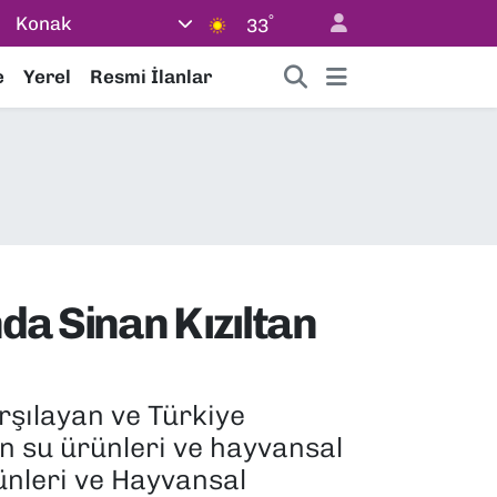
°
Konak
33
e
Yerel
Resmi İlanlar
da Sinan Kızıltan
rşılayan ve Türkiye
an su ürünleri ve hayvansal
ünleri ve Hayvansal