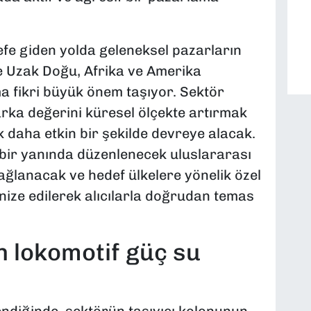
defe giden yolda geleneksel pazarların
le Uzak Doğu, Afrika ve Amerika
ma fikri büyük önem taşıyor. Sektör
arka değerini küresel ölçekte artırmak
k daha etkin bir şekilde devreye alacak.
 bir yanında düzenlenecek uluslararası
sağlanacak ve hedef ülkelere yönelik özel
ize edilerek alıcılarla doğrudan temas
an lokomotif güç su
ndiğinde, sektörün taşıyıcı kolonunun