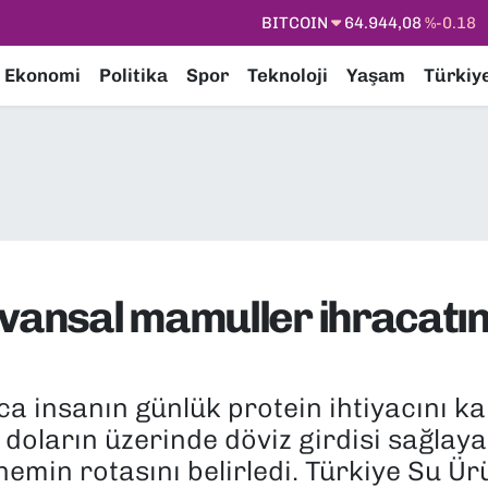
DOLAR
47,7436
%0.18
EURO
55,2510
%0.32
Ekonomi
Politika
Spor
Teknoloji
Yaşam
Türkiy
STERLİN
64,4811
%0.38
GRAM ALTIN
6660.55
%0.03
BİST100
13.779
%-14
yvansal mamuller ihracatın
a insanın günlük protein ihtiyacını ka
r doların üzerinde döviz girdisi sağlay
emin rotasını belirledi. Türkiye Su Ür