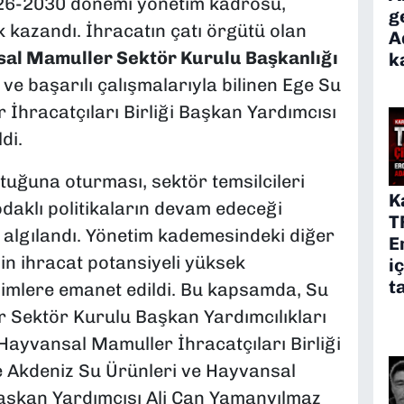
2026-2030 dönemi yönetim kadrosu,
g
ik kazandı. İhracatın çatı örgütü olan
A
sal Mamuller Sektör Kurulu Başkanlığı
k
ve başarılı çalışmalarıyla bilinen Ege Su
İhracatçıları Birliği Başkan Yardımcısı
di.
ltuğuna oturması, sektör temsilcileri
K
daklı politikaların devam edeceği
T
 algılandı. Yönetim kademesindeki diğer
E
in ihracat potansiyeli yüksek
i
t
simlere emanet edildi. Bu kapsamda, Su
 Sektör Kurulu Başkan Yardımcılıkları
Hayvansal Mamuller İhracatçıları Birliği
le Akdeniz Su Ürünleri ve Hayvansal
Başkan Yardımcısı Ali Can Yamanyılmaz