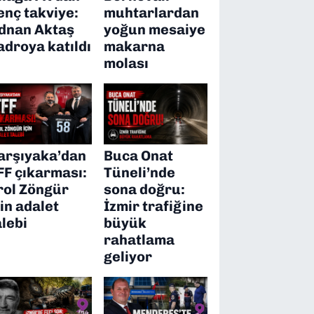
enç takviye:
muhtarlardan
dnan Aktaş
yoğun mesaiye
adroya katıldı
makarna
molası
arşıyaka’dan
Buca Onat
FF çıkarması:
Tüneli’nde
rol Zöngür
sona doğru:
çin adalet
İzmir trafiğine
alebi
büyük
rahatlama
geliyor