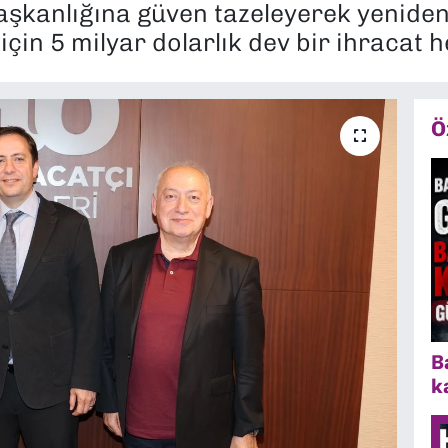
kanlığına güven tazeleyerek yeniden S
için 5 milyar dolarlık dev bir ihracat 
Ö
B
k