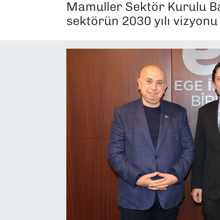
Mamuller Sektör Kurulu Baş
SAĞLIK
sektörün 2030 yılı vizyonu 
SPOR
TEKNOLOJİ
YAŞAM
YEREL YÖNETİMLER