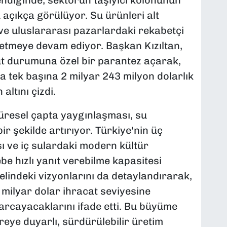
 açıkça görülüyor. Su ürünleri alt
ve uluslararası pazarlardaki rekabetçi
 etmeye devam ediyor. Başkan Kızıltan,
ut durumuna özel bir parantez açarak,
la tek başına 2 milyar 243 milyon dolarlık
altını çizdi.
küresel çapta yaygınlaşması, su
bir şekilde artırıyor. Türkiye'nin üç
ası ve iç sulardaki modern kültür
lebe hızlı yanıt verebilme kapasitesi
zelindeki vizyonlarını da detaylandırarak,
 milyar dolar ihracat seviyesine
arcayacaklarını ifade etti. Bu büyüme
reye duyarlı, sürdürülebilir üretim