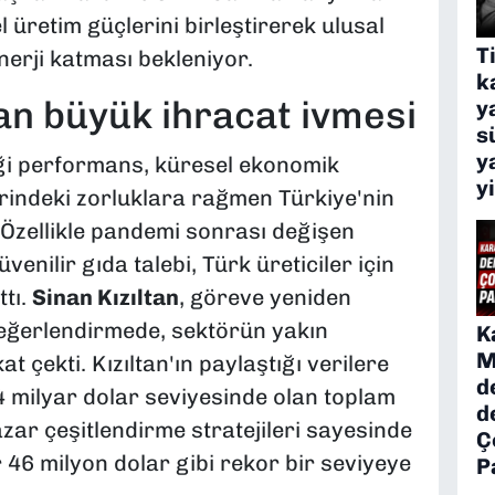
el üretim güçlerini birleştirerek ulusal
T
inerji katması bekleniyor.
k
an büyük ihracat ivmesi
y
s
y
iği performans, küresel ekonomik
y
rindeki zorluklara rağmen Türkiye'nin
Özellikle pandemi sonrası değişen
venilir gıda talebi, Türk üreticiler için
ttı.
Sinan Kızıltan
, göreve yeniden
değerlendirmede, sektörün yakın
K
M
t çekti. Kızıltan'ın paylaştığı verilere
d
,4 milyar dolar seviyesinde olan toplam
d
pazar çeşitlendirme stratejileri sayesinde
Ç
r 46 milyon dolar gibi rekor bir seviyeye
P