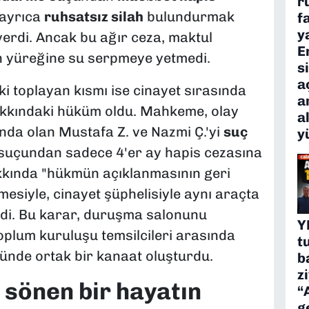
r
 ayrıca
ruhsatsız silah
bulundurmak
f
y
verdi. Ancak bu ağır ceza, maktul
E
ın yüreğine su serpmeye yetmedi.
s
a
ki toplayan kısmı ise cinayet sırasında
a
akkındaki hüküm oldu. Mahkeme, olay
a
nda olan Mustafa Z. ve Nazmi Ç.'yi
suç
y
suçundan sadece 4'er ay hapis cezasına
akkında "hükmün açıklanmasının geri
mesiyle, cinayet şüphelisiyle aynı araçta
ldi. Bu karar, duruşma salonunu
Y
 toplum kuruluşu temsilcileri arasında
t
önünde ortak bir kanaat oluşturdu.
b
z
 sönen bir hayatın
“
g