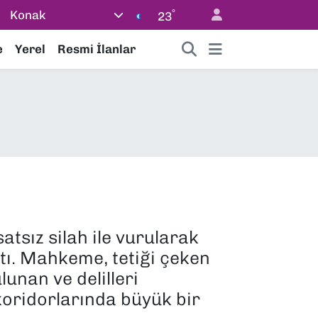
°
Konak
23
e
Yerel
Resmi İlanlar
tsız silah ile vurularak
tı. Mahkeme, tetiği çeken
unan ve delilleri
 koridorlarında büyük bir