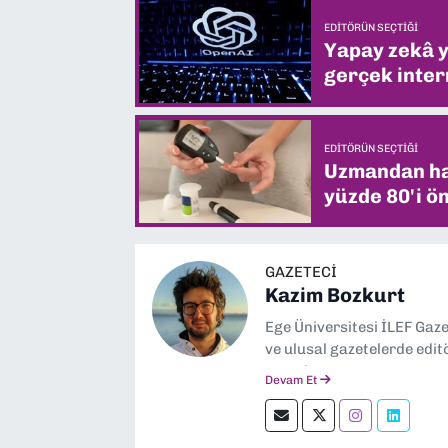
EDITÖRÜN SEÇTIĞI
Yapay zekâ yi
gerçek intern
EDITÖRÜN SEÇTIĞI
Uzmandan hay
yüzde 80'i ön
GAZETECI
Kazim Bozkurt
Ege Üniversitesi İLEF Gaz
ve ulusal gazetelerde edit
severim.
Devam Et