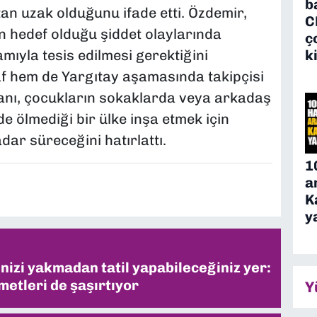
b
an uzak olduğunu ifade etti. Özdemir,
C
ın hedef olduğu şiddet olaylarında
ç
k
ıyla tesis edilmesi gerektiğini
f hem de Yargıtay aşamasında takipçisi
şkanı, çocukların sokaklarda veya arkadaş
e ölmediği bir ülke inşa etmek için
ar süreceğini hatırlattı.
1
a
K
y
inizi yakmadan tatil yapabileceğiniz yer:
metleri de şaşırtıyor
Y