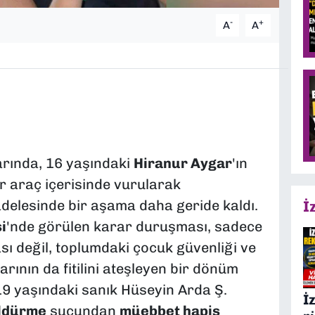
-
+
A
A
rında, 16 yaşındaki
Hiranur Aygar
'ın
 araç içerisinde vurularak
adelesinde bir aşama daha geride kaldı.
İ
i
'nde görülen karar duruşması, sadece
ı değil, toplumdaki çocuk güvenliği ve
rının da fitilini ateşleyen bir dönüm
19 yaşındaki sanık Hüseyin Arda Ş.
İ
öldürme
suçundan
müebbet hapis