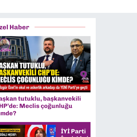
zel Haber
aşkan tutuklu, başkanvekili
HP’de: Meclis çoğunluğu
imde?
İYİ Parti