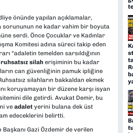
t
iye önünde yapılan açıklamalar,
ma sorununun ne kadar vahim bir boyuta
önüne serdi. Önce Çocuklar ve Kadınlar
ışma Komitesi adına süreci takip eden
K
s
arı "adaletin temelden sarsıldığının
t
,
ruhsatsız silah
erişiminin bu kadar
R
arın can güvenliğinin pamuk ipliğine
b
Ruhsatsız silahların bakkaldan ekmek
y
arını koruyamayan bir düzene karşı isyan
 sitemini dile getirdi. Avukat Demir, bu
ni ve
adalet
yerini bulana dek üst
edeceklerini belirtti.
B
t
 Başkanı Gazi Özdemir de verilen