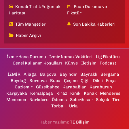
Konak Trafik Yoğunluk
Puan Durumu ve
Haritası
Fikstür
Tüm Manşetler
Son Dakika Haberleri
Haber Arşivi
İzmir Hava Durumu
İzmir Namaz Vakitleri
Lig Fikstürü
Genel Kullanım Koşulları
Künye
İletişim
Podcast
İZMİR
Aliağa
Balçova
Bayındır
Bayraklı
Bergama
Beydağ
Bornova
Buca
Çeşme
Çiğli
Dikili
Foça
Gaziemir
Güzelbahçe
Karabağlar
Karaburun
Karşıyaka
Kemalpaşa
Kiraz
Kınık
Konak
Menderes
Menemen
Narlıdere
Ödemiş
Seferihisar
Selçuk
Tire
Torbalı
Urla
Haber Yazılımı:
TE Bilişim