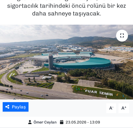
sigortacılık tarihindeki öncü rolünü bir kez
SAĞLIK
daha sahneye taşıyacak.
SPOR
TEKNOLOJİ
YAŞAM
YEREL YÖNETİMLER
Paylaş
-
+
A
A
Ömer Ceylan
23.05.2026 - 13:09