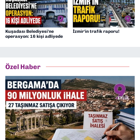
Kuşadası Belediyesi'ne
İzmir'in trafik raporu!
operasyon: 16 kişi adliyede
Özel Haber