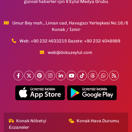
güncel haberler için 9 Eylül Medya Grubu
Umur Bey mah., Liman cad, Havagazı Yerleşkesi No:16/6
Konak / İzmir
Web: +90 232 4633215 Gazete: +90 232 4048989
web@dokuzeylul.com
Konak Nöbetçi
Konak Hava Durumu
Eczaneler