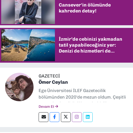
Cansever'in ölümünde
kahreden detay!
İzmir’de cebinizi yakmadan
tatil yapabileceğiniz yer:
Denizi de hizmetleri de
şaşırtıyor
GAZETECİ
Ömer Ceylan
Ege Üniversitesi İLEF Gazetecilik
bölümünden 2020'de mezun oldum. Çeşitli
gazetelerde editörlük, muhabirlik yaptım.
Devam Et
Şu an kültür-sanat muhabirliği ve
editörlük yapıyorum.