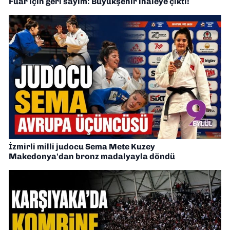
Fuar için geri sayım: Büyükşehir ihaleye çıktı!
İzmirli milli judocu Sema Mete Kuzey
Makedonya'dan bronz madalyayla döndü