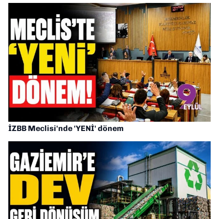
İZBB Meclisi'nde 'YENİ' dönem