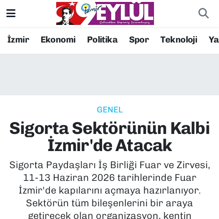
Resmi İlanlar
Konak Nöbetçi Eczaneler
İzmir
Ekonomi
Politika
Spor
Teknoloji
Y
BİLİM
Konak Hava Durumu
DÜNYA
Konak Trafik Yoğunluk Haritası
GENEL
EĞİTİM
Süper Lig Puan Durumu ve Fikstür
Sigorta Sektörünün Kalbi
EKONOMİ
Tüm Manşetler
İzmir'de Atacak
KÜLTÜR SANAT
Son Dakika Haberleri
Sigorta Paydaşları İş Birliği Fuar ve Zirvesi,
11-13 Haziran 2026 tarihlerinde Fuar
MAGAZİN
Haber Arşivi
İzmir'de kapılarını açmaya hazırlanıyor.
Sektörün tüm bileşenlerini bir araya
POLİTİKA
getirecek olan organizasyon, kentin