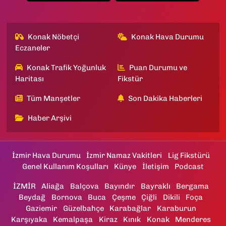
Konak Nöbetçi
Konak Hava Durumu
Eczaneler
Konak Trafik Yoğunluk
Puan Durumu ve
Haritası
Fikstür
Tüm Manşetler
Son Dakika Haberleri
Haber Arşivi
İzmir Hava Durumu
İzmir Namaz Vakitleri
Lig Fikstürü
Genel Kullanım Koşulları
Künye
İletişim
Podcast
İZMİR
Aliağa
Balçova
Bayındır
Bayraklı
Bergama
Beydağ
Bornova
Buca
Çeşme
Çiğli
Dikili
Foça
Gaziemir
Güzelbahçe
Karabağlar
Karaburun
Karşıyaka
Kemalpaşa
Kiraz
Kınık
Konak
Menderes