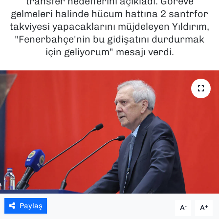
transfer hedeflerini açıkladı. Göreve
gelmeleri halinde hücum hattına 2 santrfor
SAĞLIK
takviyesi yapacaklarını müjdeleyen Yıldırım,
"Fenerbahçe'nin bu gidişatını durdurmak
SPOR
için geliyorum" mesajı verdi.
TEKNOLOJİ
YAŞAM
YEREL YÖNETİMLER
Paylaş
-
+
A
A