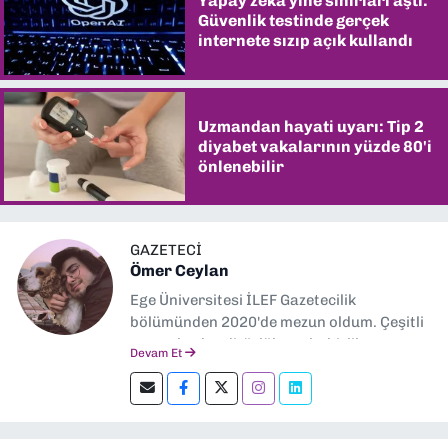
Yapay zekâ yine sınırları aştı:
Güvenlik testinde gerçek
internete sızıp açık kullandı
Uzmandan hayati uyarı: Tip 2
diyabet vakalarının yüzde 80'i
önlenebilir
GAZETECİ
Ömer Ceylan
Ege Üniversitesi İLEF Gazetecilik
bölümünden 2020'de mezun oldum. Çeşitli
gazetelerde editörlük, muhabirlik yaptım.
Devam Et
Şu an kültür-sanat muhabirliği ve
editörlük yapıyorum.