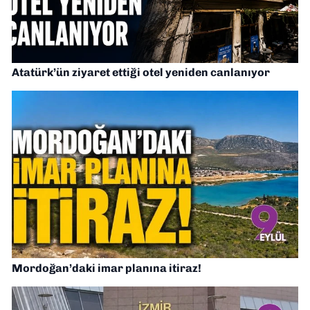
Atatürk’ün ziyaret ettiği otel yeniden canlanıyor
Mordoğan’daki imar planına itiraz!