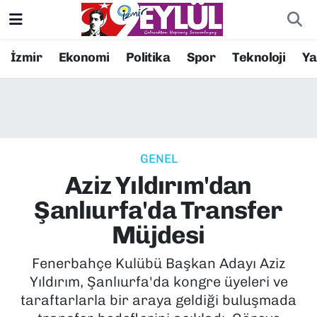
Resmi İlanlar
Konak Nöbetçi Eczaneler
İzmir
Ekonomi
Politika
Spor
Teknoloji
Y
BİLİM
Konak Hava Durumu
DÜNYA
Konak Trafik Yoğunluk Haritası
GENEL
EĞİTİM
Süper Lig Puan Durumu ve Fikstür
Aziz Yıldırım'dan
EKONOMİ
Tüm Manşetler
Şanlıurfa'da Transfer
Müjdesi
KÜLTÜR SANAT
Son Dakika Haberleri
Fenerbahçe Kulübü Başkan Adayı Aziz
MAGAZİN
Haber Arşivi
Yıldırım, Şanlıurfa'da kongre üyeleri ve
taraftarlarla bir araya geldiği buluşmada
POLİTİKA