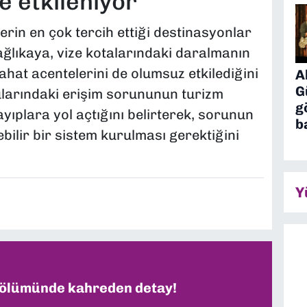
 etkileniyor
lerin en çok tercih ettiği destinasyonlar
ağlıkaya, vize kotalarındaki daralmanın
ahat acentelerini de olumsuz etkilediğini
A
G
ularındaki erişim sorununun turizm
g
yıplara yol açtığını belirterek, sorunun
b
ebilir bir sistem kurulması gerektiğini
Y
 ölümünde kahreden detay!