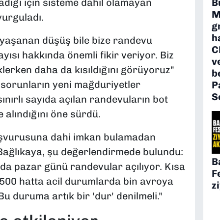
B
dığı için sisteme dahil olamayan
M
 vurguladı.
g
h
e yaşanan düşüş bile bize randevu
C
ısı hakkında önemli fikir veriyor. Biz
v
eklerken daha da kısıldığını görüyoruz"
b
 sorunların yeni mağduriyetler
P
S
ınırlı sayıda açılan randevuların bot
 alındığını öne sürdü.
aşvurusuna dahi imkan bulamadan
 Bağlıkaya, şu değerlendirmede bulundu:
B
da pazar günü randevular açılıyor. Kısa
F
500 hatta acil durumlarda bin avroya
z
 Bu duruma artık bir 'dur' denilmeli."