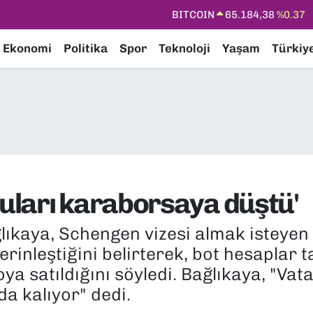
DOLAR
47,7239
%0.01
EURO
55,1823
%-0.06
Ekonomi
Politika
Spor
Teknoloji
Yaşam
Türkiy
STERLİN
64,4329
%-0.02
GRAM ALTIN
6664.02
%0.05
BİST100
13.779
%-14
BITCOIN
65.184,38
%0.37
uları karaborsaya düştü'
ıkaya, Schengen vizesi almak isteyen
erinleştiğini belirterek, bot hesaplar 
ya satıldığını söyledi. Bağlıkaya, "V
a kalıyor" dedi.