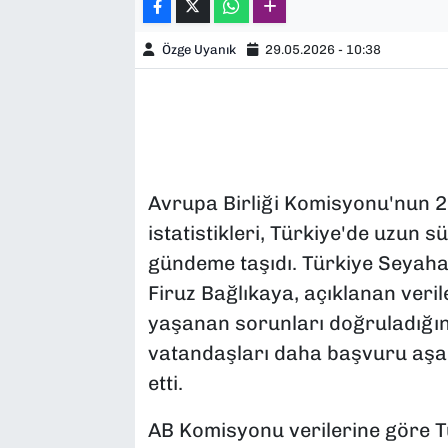
Özge Uyanık
29.05.2026 - 10:38
Avrupa Birliği Komisyonu'nun 20
istatistikleri, Türkiye'de uzun sü
gündeme taşıdı. Türkiye Seyahat
Firuz Bağlıkaya, açıklanan veri
yaşanan sorunları doğruladığını
vatandaşları daha başvuru aşa
etti.
AB Komisyonu verilerine göre Tü