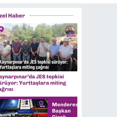
zel Haber
aynarpınar’da JES tepkisi
ürüyor: Yurttaşlara miting
ağrısı
Menderes’te
Başkan
Çiçek