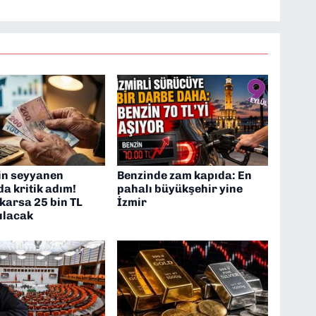
in seyyanen
Benzinde zam kapıda: En
a kritik adım!
pahalı büyükşehir yine
karsa 25 bin TL
İzmir
ılacak