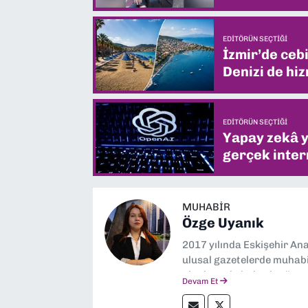
EDITÖRÜN SEÇTIĞI
İzmir’de ceb
Denizi de hiz
EDITÖRÜN SEÇTIĞI
Yapay zekâ yi
gerçek intern
MUHABIR
Özge Uyanık
2017 yılında Eskişehir Ana
ulusal gazetelerde muhabir
alanlarında haberler üre
Devam Et