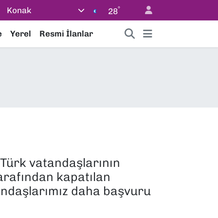
°
Konak
28
e
Yerel
Resmi İlanlar
 Türk vatandaşlarının
tarafından kapatılan
atandaşlarımız daha başvuru