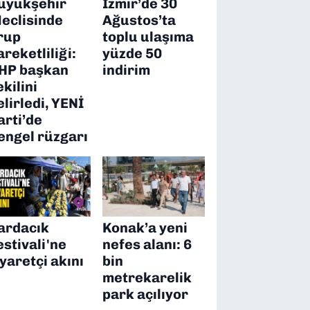
üyükşehir
İzmir’de 30
eclisinde
Ağustos’ta
rup
toplu ulaşıma
areketliliği:
yüzde 50
HP başkan
indirim
ekilini
elirledi, YENİ
arti’de
engel rüzgarı
ardacık
Konak’a yeni
estivali'ne
nefes alanı: 6
iyaretçi akını
bin
metrekarelik
park açılıyor