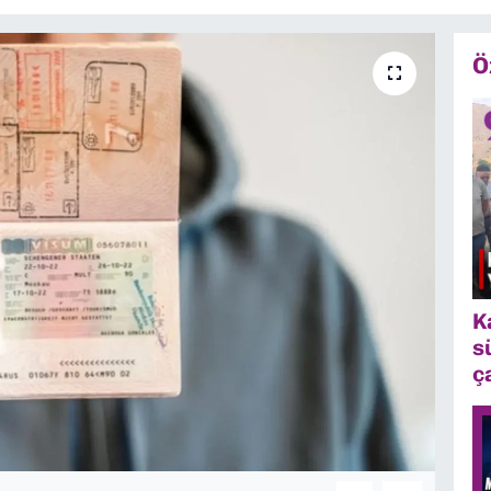
Ö
K
s
ç