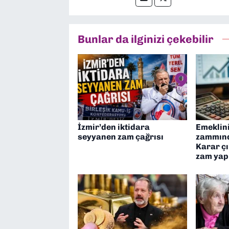
Bunlar da ilginizi çekebilir
İzmir’den iktidara
Emeklin
seyyanen zam çağrısı
zammınd
Karar çı
zam yap