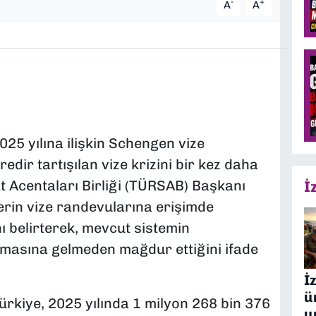
-
+
A
A
25 yılına ilişkin Schengen vize
redir tartışılan vize krizini bir kez daha
 Acentaları Birliği (TÜRSAB) Başkanı
İ
lerin vize randevularına erişimde
 belirterek, mevcut sistemin
masına gelmeden mağdur ettiğini ifade
İ
ü
rkiye, 2025 yılında 1 milyon 268 bin 376
u