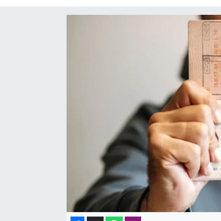
SAĞLIK
SPOR
TEKNOLOJİ
YAŞAM
YEREL YÖNETİMLER