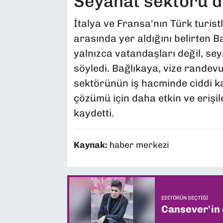
Seyahat sektörü de
İtalya ve Fransa'nın Türk turist
arasında yer aldığını belirten B
yalnızca vatandaşları değil, sey
söyledi. Bağlıkaya, vize randev
sektörünün iş hacminde ciddi ka
çözümü için daha etkin ve erişil
kaydetti.
Kaynak:
haber merkezi
EDITÖRÜN SEÇTIĞI
Cansever'in