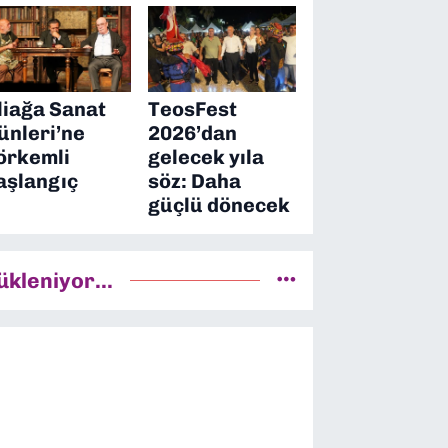
liağa Sanat
TeosFest
ünleri’ne
2026’dan
örkemli
gelecek yıla
aşlangıç
söz: Daha
güçlü dönecek
ükleniyor...