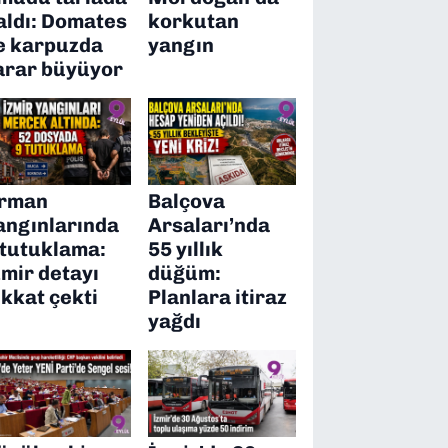
aldı: Domates
korkutan
e karpuzda
yangın
arar büyüyor
rman
Balçova
angınlarında
Arsaları’nda
 tutuklama:
55 yıllık
zmir detayı
düğüm:
ikkat çekti
Planlara itiraz
yağdı