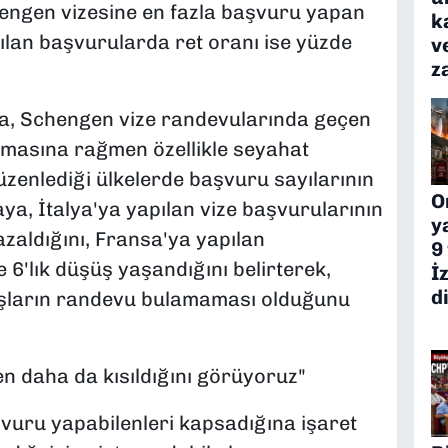
engen vizesine en fazla başvuru yapan
k
pılan başvurularda ret oranı ise yüzde
v
z
a, Schengen vize randevularında geçen
anmasına rağmen özellikle seyahat
zenlediği ülkelerde başvuru sayılarının
O
kaya, İtalya'ya yapılan vize başvurularının
y
azaldığını, Fransa'ya yapılan
9
 6'lık düşüş yaşandığını belirterek,
İ
d
şların randevu bulamaması olduğunu
en daha da kısıldığını görüyoruz"
şvuru yapabilenleri kapsadığına işaret