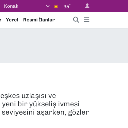
°
Konak
35
e
Yerel
Resmi İlanlar
eşkes uzlaşısı ve
 yeni bir yükseliş ivmesi
 seviyesini aşarken, gözler