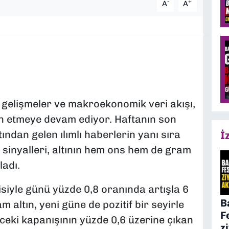
-
+
A
A
k gelişmeler ve makroekonomik veri akışı,
in etmeye devam ediyor. Haftanın son
ndan gelen ılımlı haberlerin yanı sıra
İ
inyalleri, altının hem ons hem de gram
adı.
isiyle günü yüzde 0,8 oranında artışla 6
B
altın, yeni güne de pozitif bir seyirle
F
nceki kapanışının yüzde 0,6 üzerine çıkan
z