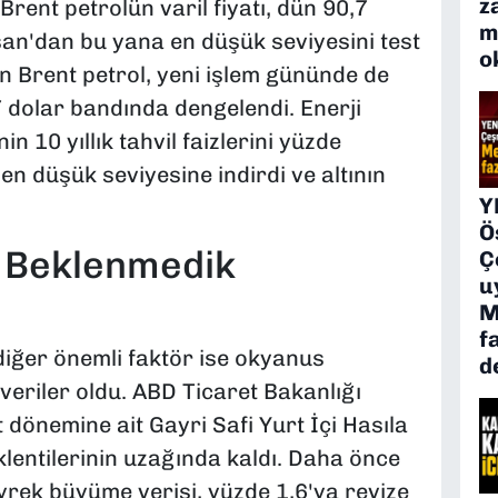
z
Brent petrolün varil fiyatı, dün 90,7
m
an'dan bu yana en düşük seviyesini test
o
n Brent petrol, yeni işlem gününde de
 dolar bandında dengelendi. Enerji
n 10 yıllık tahvil faizlerini yüzde
n düşük seviyesine indirdi ve altının
Y
Ö
 Beklenmedik
Ç
u
M
f
r diğer önemli faktör ise okyanus
d
veriler oldu. ABD Ticaret Bakanlığı
dönemine ait Gayri Safi Yurt İçi Hasıla
klentilerinin uzağında kaldı. Daha önce
yrek büyüme verisi, yüzde 1,6'ya revize