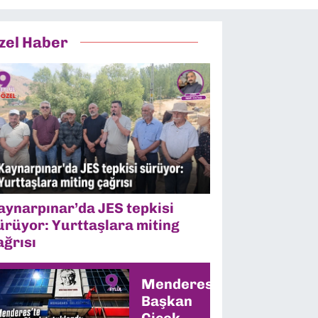
zel Haber
aynarpınar’da JES tepkisi
ürüyor: Yurttaşlara miting
ağrısı
Menderes’te
Başkan
Çiçek