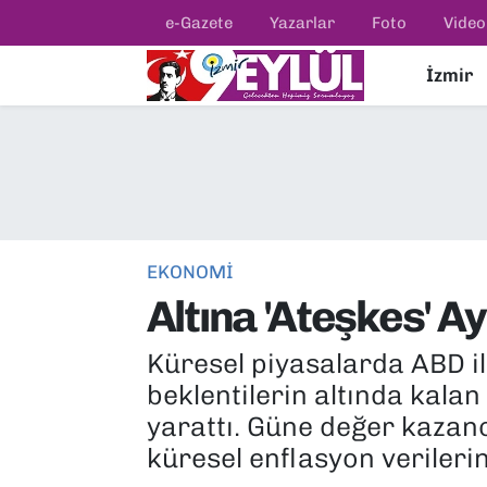
e-Gazete
Yazarlar
Foto
Video
İzmir
Resmi İlanlar
Konak Nöbetçi Eczaneler
BİLİM
Konak Hava Durumu
DÜNYA
Konak Trafik Yoğunluk Haritası
EĞİTİM
Süper Lig Puan Durumu ve Fikstür
EKONOMİ
Altına 'Ateşkes' Ay
EKONOMİ
Tüm Manşetler
Küresel piyasalarda ABD il
KÜLTÜR SANAT
Son Dakika Haberleri
beklentilerin altında kalan
MAGAZİN
Haber Arşivi
yarattı. Güne değer kazanc
küresel enflasyon verilerin
POLİTİKA