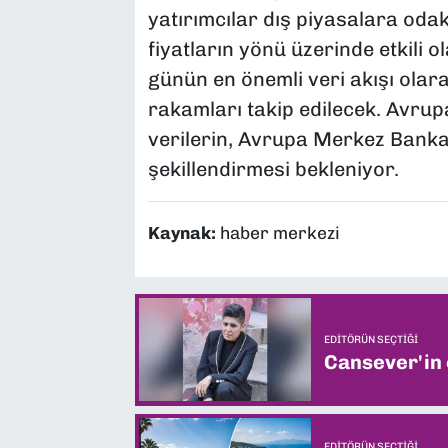
yatırımcılar dış piyasalara odak
fiyatların yönü üzerinde etkili o
günün en önemli veri akışı ola
rakamları takip edilecek. Avru
verilerin, Avrupa Merkez Bankası
şekillendirmesi bekleniyor.
Kaynak:
haber merkezi
EDITÖRÜN SEÇTIĞI
Cansever'in
EDITÖRÜN SEÇTIĞI