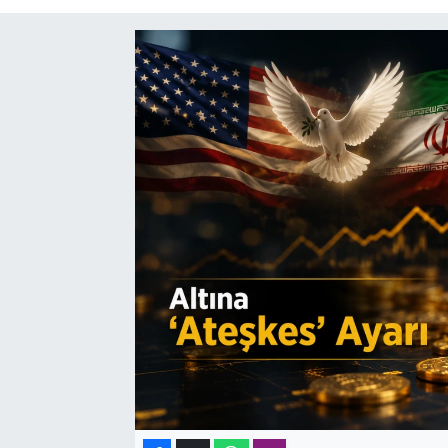
SAĞLIK
SPOR
TEKNOLOJİ
YAŞAM
YEREL YÖNETİMLER