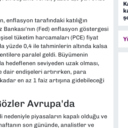
K
k
ş
 enflasyon tarafındaki katılığın
Bankası'nın (Fed) enflasyon göstergesi
işisel tüketim harcamaları (PCE) fiyat
Y
a yüzde 0,4 ile tahminlerin altında kalsa
lentilere paralel geldi. Büyümenin
a hedeflenen seviyeden uzak olması,
 dair endişeleri artırırken, para
kadar en az 1 faiz artışına gidebileceği
Gözler Avrupa'da
i nedeniyle piyasaların kapalı olduğu ve
haftanın son gününde, analistler ve