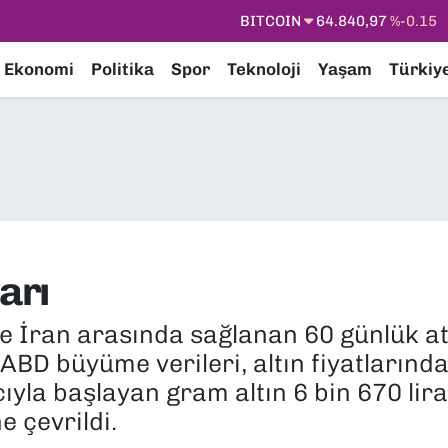
DOLAR
47,7436
%0.18
EURO
55,2510
%0.32
Ekonomi
Politika
Spor
Teknoloji
Yaşam
Türkiy
STERLİN
64,4811
%0.38
GRAM ALTIN
6660.55
%0
BİST100
13.779
%-14
BITCOIN
64.840,97
%-0.15
arı
e İran arasında sağlanan 60 günlük at
 ABD büyüme verileri, altın fiyatlarında
ıyla başlayan gram altın 6 bin 670 lira
e çevrildi.