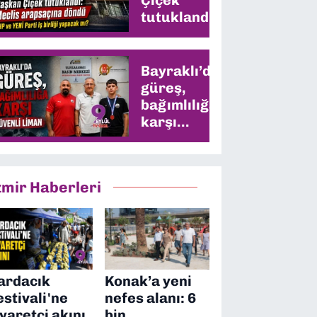
tutuklandı:
CHP ve YENİ
Parti iş
birliği
Bayraklı’da
yapacak mı?
güreş,
bağımlılığa
karşı
güvenli
liman
zmir Haberleri
ardacık
Konak’a yeni
estivali'ne
nefes alanı: 6
iyaretçi akını
bin