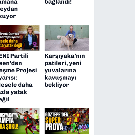
amana
bağlandı!
eydan
kuyor
ENİ Partili
Karşıyaka’nın
sen’den
patileri, yeni
eşme Projesi
yuvalarına
yarısı:
kavuşmayı
esele daha
bekliyor
azla yatak
eğil