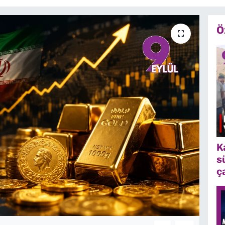
Ö
K
s
ç