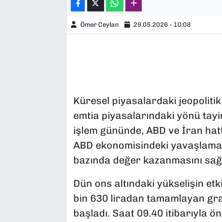
Ömer Ceylan
29.05.2026 - 10:08
Küresel piyasalardaki jeopoliti
emtia piyasalarındaki yönü tay
işlem gününde, ABD ve İran hattı
ABD ekonomisindeki yavaşlama s
bazında değer kazanmasını sağl
Dün ons altındaki yükselişin etk
bin 630 liradan tamamlayan gram 
başladı. Saat 09.40 itibarıyla ö