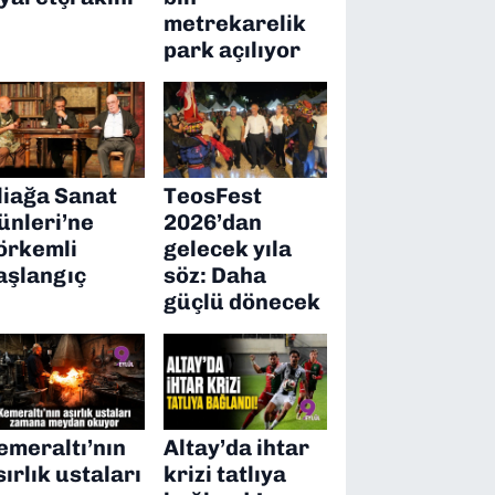
metrekarelik
park açılıyor
liağa Sanat
TeosFest
ünleri’ne
2026’dan
örkemli
gelecek yıla
aşlangıç
söz: Daha
güçlü dönecek
emeraltı’nın
Altay’da ihtar
sırlık ustaları
krizi tatlıya