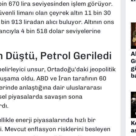
bin 670 lira seviyesinden işlem görüyor.
venli limanı olan çeyrek altın 11 bin 30
 bin 913 liradan alıcı buluyor. Altının ons
zancıyla 4 bin 518 dolar seviyelerine
n Düştü, Petrol Geriledi
A
G
g
elirleyici unsur, Ortadoğu'daki jeopolitik
b
uşama oldu. ABD ve İran tarafının 60
erinde anlaştığına dair uluslararası
sel piyasalarda savaşın sona
rdı.
llikle enerji piyasalarında hızlı bir
K
. Mevcut enflasyon risklerini besleyen
a