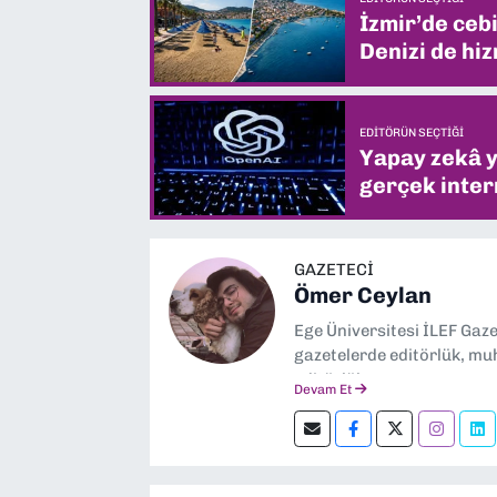
İzmir’de ceb
Denizi de hiz
EDITÖRÜN SEÇTIĞI
Yapay zekâ yi
gerçek intern
GAZETECİ
Ömer Ceylan
Ege Üniversitesi İLEF Gaz
gazetelerde editörlük, muh
editörlük yapıyorum.
Devam Et