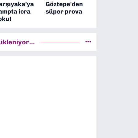
arşıyaka’ya
Göztepe'den
ampta icra
süper prova
oku!
ükleniyor...